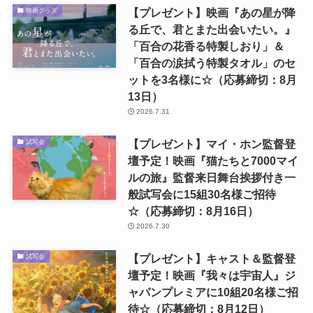
【プレゼント】映画『あの星が降
映画グッズ
る丘で、君とまた出会いたい。』
「百合の花香る特製しおり」＆
「百合の涙拭う特製タオル」のセ
ットを3名様に☆（応募締切：8月
13日）
2026.7.31
【プレゼント】マイ・ホン監督登
試写会
壇予定！映画『猫たちと7000マイ
ルの旅』監督来日舞台挨拶付き一
般試写会に15組30名様ご招待
☆（応募締切：8月16日）
2026.7.30
【プレゼント】キャスト＆監督登
試写会
壇予定！映画『我々は宇宙人』ジ
ャパンプレミアに10組20名様ご招
待☆（応募締切：8月12日）