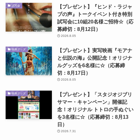
【プレゼント】『ヒンド・ラジャ
試写会
ブの声』トークイベント付き特別
試写会に10組20名様ご招待☆（応
募締切：8月12日）
2026.8.05
【プレゼント】実写映画『モアナ
映画グッズ
と伝説の海』公開記念！オリジナ
ルグッズを6名様に☆（応募締
切：8月17日）
2026.8.05
【プレゼント】「スタジオジブリ
映画グッズ
サマー・キャンペーン」開催記
念！オリジナル トトロの手ぬぐい
を3名様に☆（応募締切：8月13
日）
2026.7.31