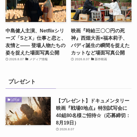
中島健人主演、Netflixシリ
映画『時給三〇〇円の死
ーズ「SとX」仕事と恋と、
神』西畑大吾×福本莉子、
友情と―― 登場人物たちの
バディ誕生の瞬間を捉えた
姿を捉えた場面写真公開
カットなど場面写真公開
2026.8.07
メディア情報
2026.8.07
新作映画
プレゼント
【プレゼント】ドキュメンタリー
試写会
映画『戦場0地点』特別試写会に
40組80名様ご招待☆（応募締切：
8月19日）
2026.8.07