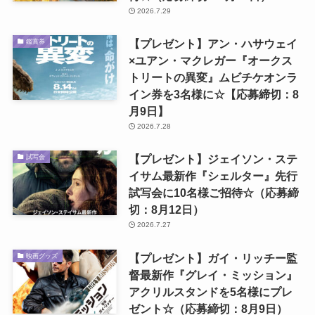
2026.7.29
【プレゼント】アン・ハサウェイ
鑑賞券
×ユアン・マクレガー『オークス
トリートの異変』ムビチケオンラ
イン券を3名様に☆【応募締切：8
月9日】
2026.7.28
【プレゼント】ジェイソン・ステ
試写会
イサム最新作『シェルター』先行
試写会に10名様ご招待☆（応募締
切：8月12日）
2026.7.27
【プレゼント】ガイ・リッチー監
映画グッズ
督最新作『グレイ・ミッション』
アクリルスタンドを5名様にプレ
ゼント☆（応募締切：8月9日）