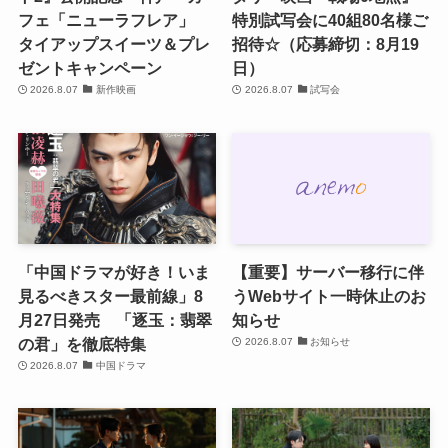
フェ「ニューラフレア」
特別試写会に40組80名様ご
タイアップスイーツ＆プレ
招待☆（応募締切：8月19
ゼントキャンペーン
日）
2026.8.07
新作映画
2026.8.07
試写会
「中国ドラマが好き！いま
【重要】サーバー移行に伴
見るべきスター最前線」8
うWebサイト一時休止のお
月27日発売 「逐玉：翡翠
知らせ
の君」を徹底特集
2026.8.07
お知らせ
2026.8.07
中国ドラマ