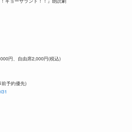
るな！ギョーザランド！！』朗読劇
00円、自由席2,000円(税込)
事前予約優先)
ei31