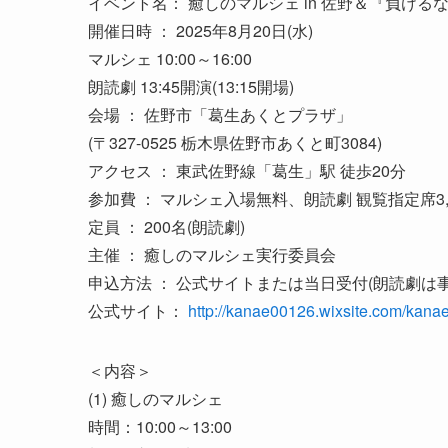
イベント名： 癒しのマルシェ in 佐野＆『負け
開催日時 ： 2025年8月20日(水)
マルシェ 10:00～16:00
朗読劇 13:45開演(13:15開場)
会場 ： 佐野市「葛生あくとプラザ」
(〒327-0525 栃木県佐野市あくと町3084)
アクセス ： 東武佐野線「葛生」駅 徒歩20分
参加費 ： マルシェ入場無料、朗読劇 観覧指定席3,0
定員 ： 200名(朗読劇)
主催 ： 癒しのマルシェ実行委員会
申込方法 ： 公式サイトまたは当日受付(朗読劇は
公式サイト：
http://kanae00126.wixsite.com/kana
＜内容＞
(1) 癒しのマルシェ
時間：10:00～13:00