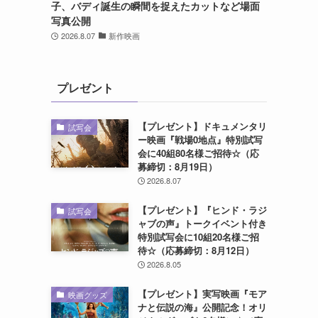
子、バディ誕生の瞬間を捉えたカットなど場面
写真公開
2026.8.07
新作映画
プレゼント
【プレゼント】ドキュメンタリ
試写会
ー映画『戦場0地点』特別試写
会に40組80名様ご招待☆（応
募締切：8月19日）
2026.8.07
【プレゼント】『ヒンド・ラジ
試写会
ャブの声』トークイベント付き
特別試写会に10組20名様ご招
待☆（応募締切：8月12日）
2026.8.05
【プレゼント】実写映画『モア
映画グッズ
ナと伝説の海』公開記念！オリ