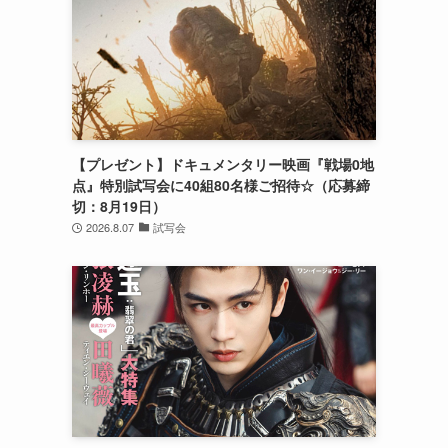
【プレゼント】ドキュメンタリー映画『戦場0地
点』特別試写会に40組80名様ご招待☆（応募締
切：8月19日）
2026.8.07
試写会