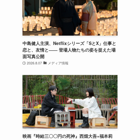
中島健人主演、Netflixシリーズ「SとX」仕事と
恋と、友情と―― 登場人物たちの姿を捉えた場
面写真公開
2026.8.07
メディア情報
映画『時給三〇〇円の死神』西畑大吾×福本莉