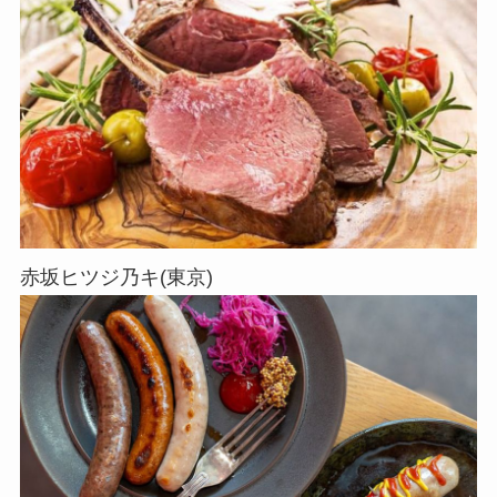
赤坂ヒツジ乃キ(東京)