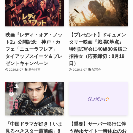
映画『レディ・オア・ノッ
【プレゼント】ドキュメン
ト2』公開記念 神戸・カ
タリー映画『戦場0地点』
フェ「ニューラフレア」
特別試写会に40組80名様ご
タイアップスイーツ＆プレ
招待☆（応募締切：8月19
ゼントキャンペーン
日）
2026.8.07
新作映画
2026.8.07
試写会
「中国ドラマが好き！いま
【重要】サーバー移行に伴
見るべきスター最前線」8
うWebサイト一時休止のお