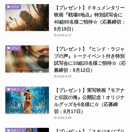
【プレゼント】ドキュメンタリー
試写会
映画『戦場0地点』特別試写会に
40組80名様ご招待☆（応募締切：
8月19日）
2026.8.07
【プレゼント】『ヒンド・ラジャ
試写会
ブの声』トークイベント付き特別
試写会に10組20名様ご招待☆（応
募締切：8月12日）
2026.8.05
【プレゼント】実写映画『モアナ
映画グッズ
と伝説の海』公開記念！オリジナ
ルグッズを6名様に☆（応募締
切：8月17日）
2026.8.05
【プレゼント】「スタジオジブリ
映画グッズ