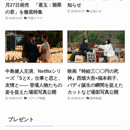
月27日発売 「逐玉：翡翠
知らせ
の君」を徹底特集
2026.8.07
お知らせ
2026.8.07
中国ドラマ
中島健人主演、Netflixシリ
映画『時給三〇〇円の死
ーズ「SとX」仕事と恋と、
神』西畑大吾×福本莉子、
友情と―― 登場人物たちの
バディ誕生の瞬間を捉えた
姿を捉えた場面写真公開
カットなど場面写真公開
2026.8.07
メディア情報
2026.8.07
新作映画
プレゼント