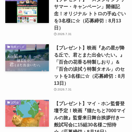
サマー・キャンペーン」開催記
念！オリジナル トトロの手ぬぐい
を3名様に☆（応募締切：8月13
日）
2026.7.31
【プレゼント】映画『あの星が降
映画グッズ
る丘で、君とまた出会いたい。』
「百合の花香る特製しおり」＆
「百合の涙拭う特製タオル」のセ
ットを3名様に☆（応募締切：8月
13日）
2026.7.31
【プレゼント】マイ・ホン監督登
試写会
壇予定！映画『猫たちと7000マイ
ルの旅』監督来日舞台挨拶付き一
般試写会に15組30名様ご招待
☆（応募締切：8月16日）