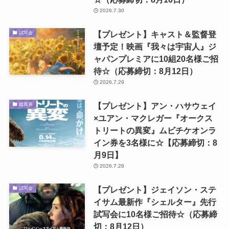
2026.7.30
【プレゼント】キャスト＆監督登
試写会
壇予定！映画『我々は宇宙人』ジ
ャパンプレミアに10組20名様ご招
待☆（応募締切：8月12日）
2026.7.29
【プレゼント】アン・ハサウェイ
鑑賞券
×ユアン・マクレガー『オークス
トリートの異変』ムビチケオンラ
イン券を3名様に☆【応募締切：8
月9日】
2026.7.28
【プレゼント】ジェイソン・ステ
試写会
イサム最新作『シェルター』先行
試写会に10名様ご招待☆（応募締
切：8月12日）