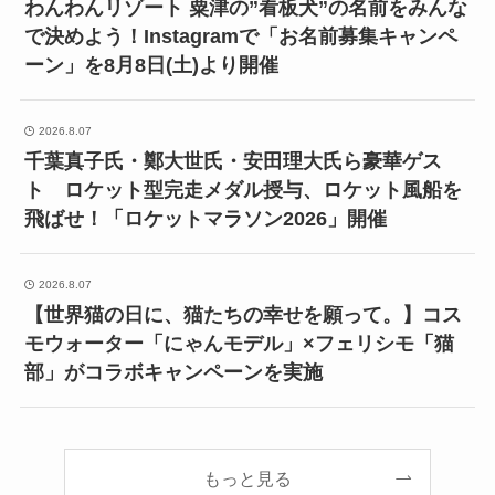
わんわんリゾート 粟津の”看板犬”の名前をみんな
で決めよう！Instagramで「お名前募集キャンペ
ーン」を8月8日(土)より開催
2026.8.07
千葉真子氏・鄭大世氏・安田理大氏ら豪華ゲス
ト ロケット型完走メダル授与、ロケット風船を
飛ばせ！「ロケットマラソン2026」開催
2026.8.07
【世界猫の日に、猫たちの幸せを願って。】コス
モウォーター「にゃんモデル」×フェリシモ「猫
部」がコラボキャンペーンを実施
もっと見る