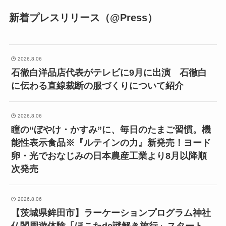
新着プレスリリース（@Press）
2026.8.06
石徹白洋品店代表がテレビに9月に出演 石徹白
に伝わる直線裁断の服づくりについて紹介
2026.8.06
瞳の“ぼやけ・かすみ”に、毎日のたまご習慣。機
能性表示食品※『ルテインの力』新発売！ヨード
卵・光でおなじみの日本農産工業より8月以降順
次発売
2026.8.06
【茨城県鉾田市】ラーケーションプログラム神社
仏閣周遊体験「ほこたde謎解き旅行」スタート