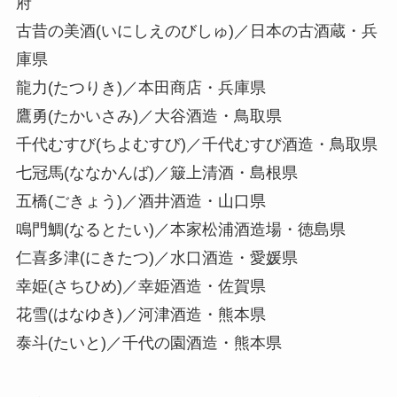
府
古昔の美酒(いにしえのびしゅ)／日本の古酒蔵・兵
庫県
龍力(たつりき)／本田商店・兵庫県
鷹勇(たかいさみ)／大谷酒造・鳥取県
千代むすび(ちよむすび)／千代むすび酒造・鳥取県
七冠馬(ななかんば)／簸上清酒・島根県
五橋(ごきょう)／酒井酒造・山口県
鳴門鯛(なるとたい)／本家松浦酒造場・徳島県
仁喜多津(にきたつ)／水口酒造・愛媛県
幸姫(さちひめ)／幸姫酒造・佐賀県
花雪(はなゆき)／河津酒造・熊本県
泰斗(たいと)／千代の園酒造・熊本県