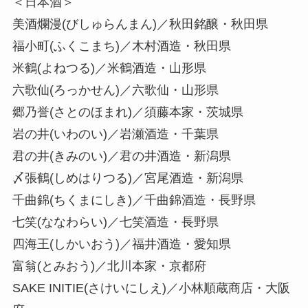
＜日本酒＞
美酒爛漫(びしゅらんまん)／秋田銘醸・秋田県
福小町(ふくこまち)／木村酒造・秋田県
米鶴(よねつる)／米鶴酒造・山形県
六歌仙(ろっかせん)／六歌仙・山形県
郷乃誉(さとのほまれ)／須藤本家・茨城県
岩の井(いわのい)／岩瀬酒造・千葉県
君の井(きみのい)／君の井酒造・新潟県
〆張鶴(しめはりつる)／宮尾酒造・新潟県
千曲錦(ちくまにしき)／千曲錦酒造・長野県
七笑(ななわらい)／七笑酒造・長野県
四海王(しかいおう)／福井酒造・愛知県
富翁(とみおう)／北川本家・京都府
SAKE INITIE(さけいにしえ)／小林順蔵商店・大阪