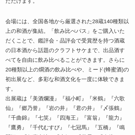
ただけます。
会場には、全国各地から厳選された28蔵140種類以
上の和酒が集結。「飲み比べパス」をご購入いた
だくことで、鑑評会・品評会で受賞歴を持つ酒蔵
の日本酒から話題のクラフトサケまで、出品酒す
べてを自由に飲み比べることができます。さらに
20種類以上の燗酒の飲み比べや、ミード(蜂蜜酒)の
初出展など、多彩な和酒文化を一度に体験できま
す。
出展蔵は『美酒爛漫』『福小町』『米鶴』『六歌
仙』『郷乃誉』『岩の井』『君の井』『〆張鶴』
『千曲錦』『七笑』『四海王』『富翁』『龍力』
『鷹勇』『千代むすび』『七冠馬』『五橋』『鳴