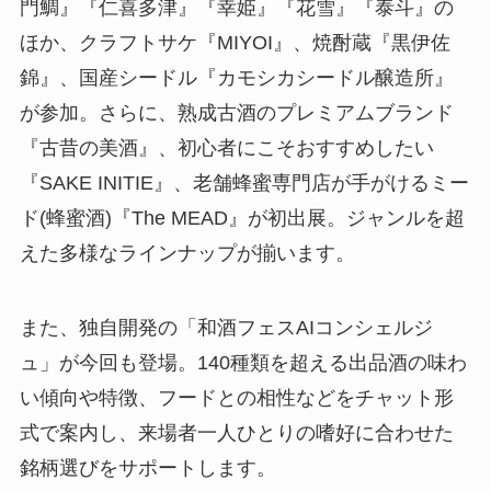
門鯛』『仁喜多津』『幸姫』『花雪』『泰斗』の
ほか、クラフトサケ『MIYOI』、焼酎蔵『黒伊佐
錦』、国産シードル『カモシカシードル醸造所』
が参加。さらに、熟成古酒のプレミアムブランド
『古昔の美酒』、初心者にこそおすすめしたい
『SAKE INITIE』、老舗蜂蜜専門店が手がけるミー
ド(蜂蜜酒)『The MEAD』が初出展。ジャンルを超
えた多様なラインナップが揃います。
また、独自開発の「和酒フェスAIコンシェルジ
ュ」が今回も登場。140種類を超える出品酒の味わ
い傾向や特徴、フードとの相性などをチャット形
式で案内し、来場者一人ひとりの嗜好に合わせた
銘柄選びをサポートします。