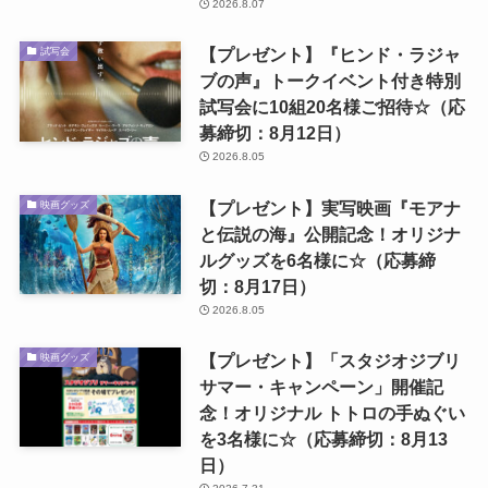
2026.8.07
【プレゼント】『ヒンド・ラジャ
試写会
ブの声』トークイベント付き特別
試写会に10組20名様ご招待☆（応
募締切：8月12日）
2026.8.05
【プレゼント】実写映画『モアナ
映画グッズ
と伝説の海』公開記念！オリジナ
ルグッズを6名様に☆（応募締
切：8月17日）
2026.8.05
【プレゼント】「スタジオジブリ
映画グッズ
サマー・キャンペーン」開催記
念！オリジナル トトロの手ぬぐい
を3名様に☆（応募締切：8月13
日）