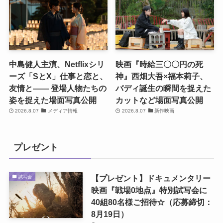
中島健人主演、Netflixシリ
映画『時給三〇〇円の死
ーズ「SとX」仕事と恋と、
神』西畑大吾×福本莉子、
友情と―― 登場人物たちの
バディ誕生の瞬間を捉えた
姿を捉えた場面写真公開
カットなど場面写真公開
2026.8.07
メディア情報
2026.8.07
新作映画
プレゼント
【プレゼント】ドキュメンタリー
試写会
映画『戦場0地点』特別試写会に
40組80名様ご招待☆（応募締切：
8月19日）