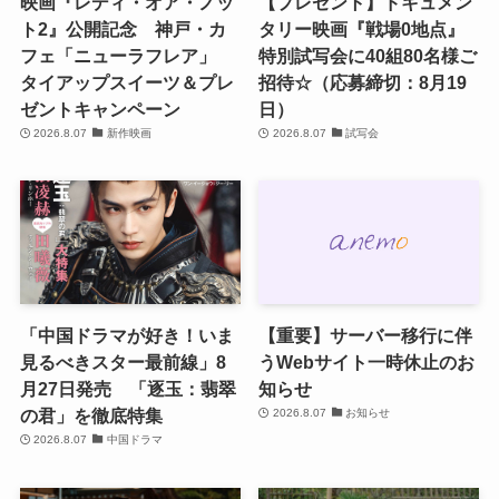
映画『レディ・オア・ノッ
【プレゼント】ドキュメン
ト2』公開記念 神戸・カ
タリー映画『戦場0地点』
フェ「ニューラフレア」
特別試写会に40組80名様ご
タイアップスイーツ＆プレ
招待☆（応募締切：8月19
ゼントキャンペーン
日）
2026.8.07
新作映画
2026.8.07
試写会
「中国ドラマが好き！いま
【重要】サーバー移行に伴
見るべきスター最前線」8
うWebサイト一時休止のお
月27日発売 「逐玉：翡翠
知らせ
の君」を徹底特集
2026.8.07
お知らせ
2026.8.07
中国ドラマ