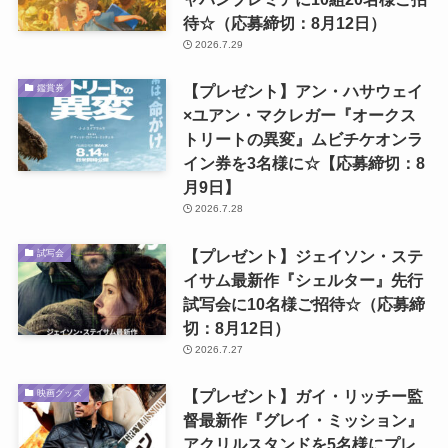
待☆（応募締切：8月12日）
2026.7.29
【プレゼント】アン・ハサウェイ
鑑賞券
×ユアン・マクレガー『オークス
トリートの異変』ムビチケオンラ
イン券を3名様に☆【応募締切：8
月9日】
2026.7.28
【プレゼント】ジェイソン・ステ
試写会
イサム最新作『シェルター』先行
試写会に10名様ご招待☆（応募締
切：8月12日）
2026.7.27
【プレゼント】ガイ・リッチー監
映画グッズ
督最新作『グレイ・ミッション』
アクリルスタンドを5名様にプレ