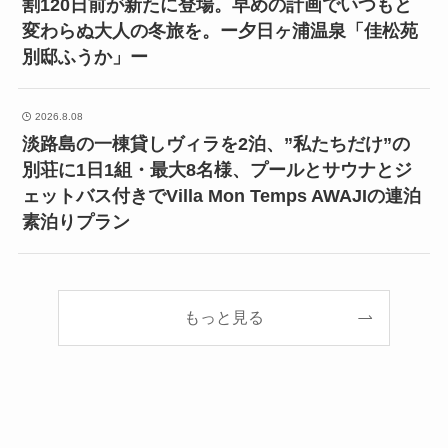
割120日前が新たに登場。早めの計画でいつもと
変わらぬ大人の冬旅を。ー夕日ヶ浦温泉「佳松苑
別邸ふうか」ー
2026.8.08
淡路島の一棟貸しヴィラを2泊、”私たちだけ”の
別荘に1日1組・最大8名様、プールとサウナとジ
ェットバス付きでVilla Mon Temps AWAJIの連泊
素泊りプラン
もっと見る