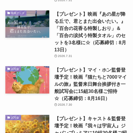
2026.7.31
【プレゼント】映画『あの星が降
映画グッズ
る丘で、君とまた出会いたい。』
「百合の花香る特製しおり」＆
「百合の涙拭う特製タオル」のセ
ットを3名様に☆（応募締切：8月
13日）
2026.7.31
【プレゼント】マイ・ホン監督登
試写会
壇予定！映画『猫たちと7000マイ
ルの旅』監督来日舞台挨拶付き一
般試写会に15組30名様ご招待
☆（応募締切：8月16日）
2026.7.30
【プレゼント】キャスト＆監督登
試写会
壇予定！映画『我々は宇宙人』ジ
ャパンプレミアに10組20名様ご招