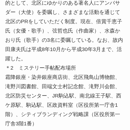
的として、北区にゆかりのある著名人にアンバサ
ダー（大使）を委嘱し、さまざまな活動を通じて
北区のPRをしていただく制度。現在、倍賞千恵子
氏（女優・歌手）、弦哲也氏（作曲家）、水森か
おり氏（歌手）の3名に委嘱している。なお、故内
田康夫氏は平成8年10月から平成30年3月まで、活
躍した。
＊2 ミステリー手帖配布場所
霜降銀座・染井銀座商店街、北区飛鳥山博物館、
滝野川図書館、田端文士村記念館、滝野川会館、
北区防災センター、JR駒込駅、南北線王子駅、西
ケ原駅、駒込駅、区政資料室（区役所第一庁舎1
階）、シティブランディング戦略課（区役所第一
庁舎3階1番）