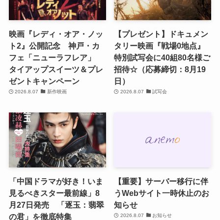
映画『レディ・オア・ノッ
【プレゼント】ドキュメン
ト2』公開記念 神戸・カ
タリー映画『戦場0地点』
フェ「ニューラフレア」
特別試写会に40組80名様ご
タイアップスイーツ＆プレ
招待☆（応募締切：8月19
ゼントキャンペーン
日）
2026.8.07
新作映画
2026.8.07
試写会
「中国ドラマが好き！いま
【重要】サーバー移行に伴
見るべきスター最前線」8
うWebサイト一時休止のお
月27日発売 「逐玉：翡翠
知らせ
の君」を徹底特集
2026.8.07
お知らせ