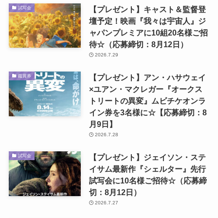
【プレゼント】キャスト＆監督登
試写会
壇予定！映画『我々は宇宙人』ジ
ャパンプレミアに10組20名様ご招
待☆（応募締切：8月12日）
2026.7.29
【プレゼント】アン・ハサウェイ
鑑賞券
×ユアン・マクレガー『オークス
トリートの異変』ムビチケオンラ
イン券を3名様に☆【応募締切：8
月9日】
2026.7.28
【プレゼント】ジェイソン・ステ
試写会
イサム最新作『シェルター』先行
試写会に10名様ご招待☆（応募締
切：8月12日）
2026.7.27