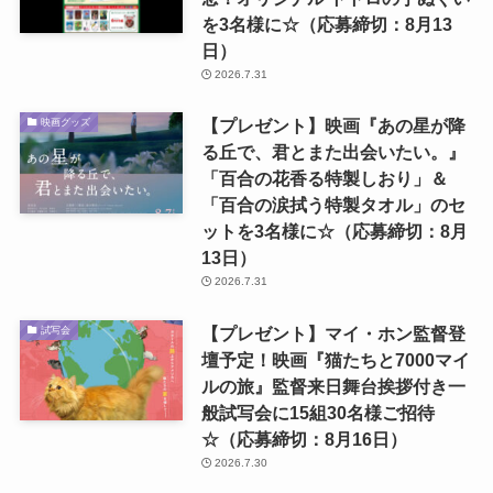
を3名様に☆（応募締切：8月13
日）
2026.7.31
【プレゼント】映画『あの星が降
映画グッズ
る丘で、君とまた出会いたい。』
「百合の花香る特製しおり」＆
「百合の涙拭う特製タオル」のセ
ットを3名様に☆（応募締切：8月
13日）
2026.7.31
【プレゼント】マイ・ホン監督登
試写会
壇予定！映画『猫たちと7000マイ
ルの旅』監督来日舞台挨拶付き一
般試写会に15組30名様ご招待
☆（応募締切：8月16日）
2026.7.30