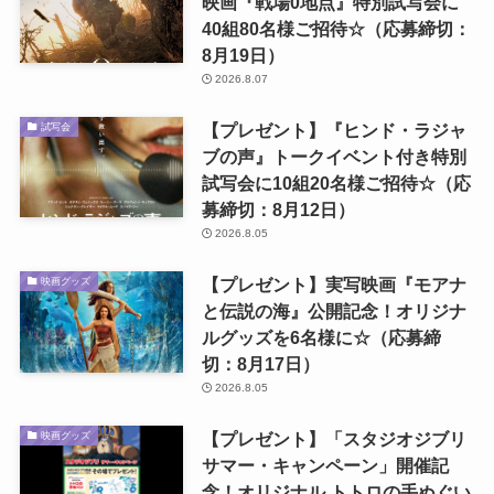
映画『戦場0地点』特別試写会に
40組80名様ご招待☆（応募締切：
8月19日）
2026.8.07
【プレゼント】『ヒンド・ラジャ
試写会
ブの声』トークイベント付き特別
試写会に10組20名様ご招待☆（応
募締切：8月12日）
2026.8.05
【プレゼント】実写映画『モアナ
映画グッズ
と伝説の海』公開記念！オリジナ
ルグッズを6名様に☆（応募締
切：8月17日）
2026.8.05
【プレゼント】「スタジオジブリ
映画グッズ
サマー・キャンペーン」開催記
念！オリジナル トトロの手ぬぐい