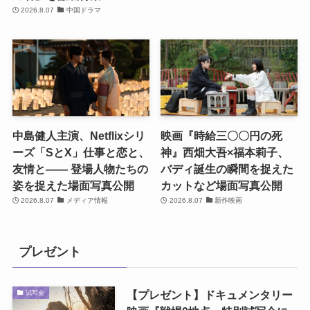
2026.8.07
中国ドラマ
中島健人主演、Netflixシリ
映画『時給三〇〇円の死
ーズ「SとX」仕事と恋と、
神』西畑大吾×福本莉子、
友情と―― 登場人物たちの
バディ誕生の瞬間を捉えた
姿を捉えた場面写真公開
カットなど場面写真公開
2026.8.07
メディア情報
2026.8.07
新作映画
プレゼント
【プレゼント】ドキュメンタリー
試写会