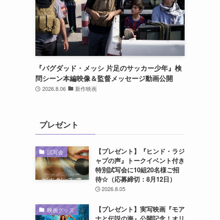
『バグダッド・メッシ 片足のサッカー少年』検
問シーン本編映像＆監督メッセージ動画公開
2026.8.06
新作映画
プレゼント
【プレゼント】『ヒンド・ラジ
試写会
ャブの声』トークイベント付き
特別試写会に10組20名様ご招
待☆（応募締切：8月12日）
2026.8.05
【プレゼント】実写映画『モア
映画グッズ
ナと伝説の海』公開記念！オリ