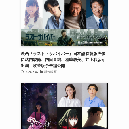
映画『ラスト・サバイバー』日本語吹替版声優
に武内駿輔、内田直哉、種﨑敦美、井上和彦が
出演 吹替版予告編公開
2026.8.07
新作映画