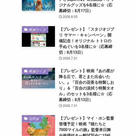
ジナルグッズを6名様に☆（応
募締切：8月17日）
2026.8.05
【プレゼント】「スタジオジブ
映画グッズ
リ サマー・キャンペーン」開
催記念！オリジナル トトロの
手ぬぐいを3名様に☆（応募締
切：8月13日）
2026.7.31
【プレゼント】映画『あの星が
映画グッズ
降る丘で、君とまた出会いた
い。』「百合の花香る特製しお
り」＆「百合の涙拭う特製タオ
ル」のセットを3名様に☆（応
募締切：8月13日）
2026.7.31
【プレゼント】マイ・ホン監督
試写会
登壇予定！映画『猫たちと
7000マイルの旅』監督来日舞
台挨拶付き一般試写会に15組