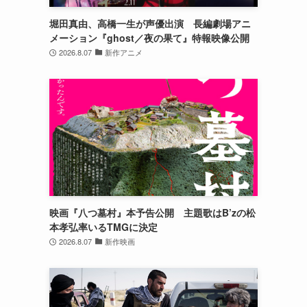
堀田真由、高橋一生が声優出演 長編劇場アニ
メーション『ghost／夜の果て』特報映像公開
2026.8.07
新作アニメ
映画『八つ墓村』本予告公開 主題歌はB’zの松
本孝弘率いるTMGに決定
2026.8.07
新作映画