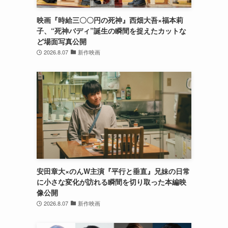
映画『時給三〇〇円の死神』西畑大吾×福本莉
子、“死神バディ”誕生の瞬間を捉えたカットな
ど場面写真公開
2026.8.07
新作映画
安田章大×のんW主演『平行と垂直』兄妹の日常
に小さな変化が訪れる瞬間を切り取った本編映
像公開
2026.8.07
新作映画