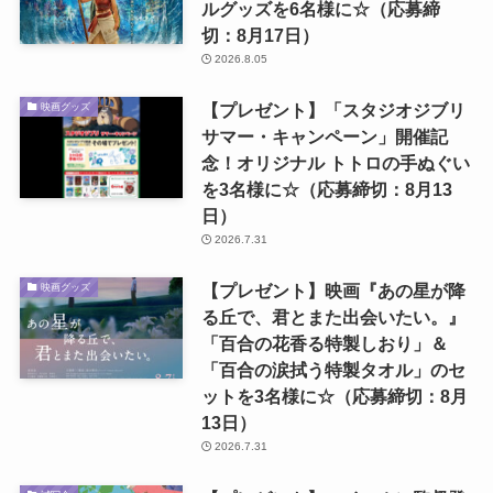
ルグッズを6名様に☆（応募締
切：8月17日）
2026.8.05
【プレゼント】「スタジオジブリ
映画グッズ
サマー・キャンペーン」開催記
念！オリジナル トトロの手ぬぐい
を3名様に☆（応募締切：8月13
日）
2026.7.31
【プレゼント】映画『あの星が降
映画グッズ
る丘で、君とまた出会いたい。』
「百合の花香る特製しおり」＆
「百合の涙拭う特製タオル」のセ
ットを3名様に☆（応募締切：8月
13日）
2026.7.31