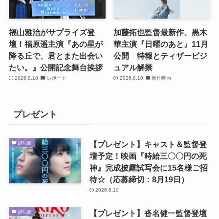
福山雅治がサプライズ登
加藤拓也監督最新作、黒木
壇！福原遥主演『あの星が
華主演『日曜のあと』11月
降る丘で、君とまた出会い
公開 特報とティザービジ
たい。』公開記念舞台挨拶
ュアル解禁
2026.8.10
レポート
2026.8.10
新作映画
プレゼント
【プレゼント】キャスト＆監督登
試写会
壇予定！映画『時給三〇〇円の死
神』完成披露試写会に15名様ご招
待☆（応募締切：8月19日）
2026.8.10
【プレゼント】沓名健一監督登壇
試写会