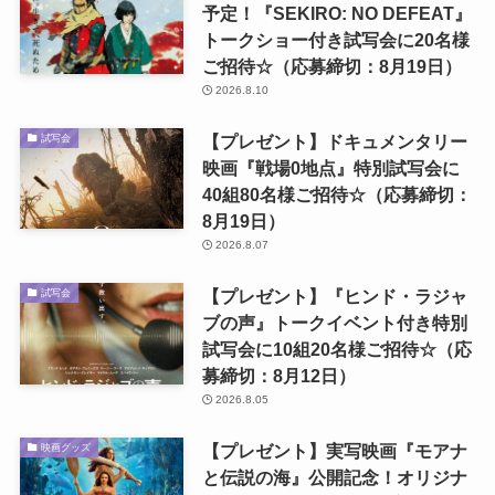
予定！『SEKIRO: NO DEFEAT』
トークショー付き試写会に20名様
ご招待☆（応募締切：8月19日）
2026.8.10
【プレゼント】ドキュメンタリー
試写会
映画『戦場0地点』特別試写会に
40組80名様ご招待☆（応募締切：
8月19日）
2026.8.07
【プレゼント】『ヒンド・ラジャ
試写会
ブの声』トークイベント付き特別
試写会に10組20名様ご招待☆（応
募締切：8月12日）
2026.8.05
【プレゼント】実写映画『モアナ
映画グッズ
と伝説の海』公開記念！オリジナ