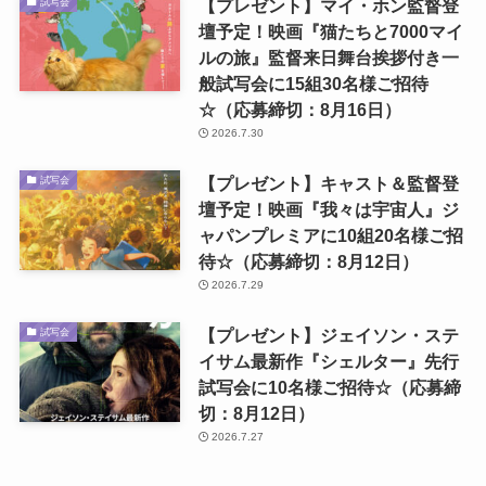
【プレゼント】マイ・ホン監督登
試写会
壇予定！映画『猫たちと7000マイ
ルの旅』監督来日舞台挨拶付き一
般試写会に15組30名様ご招待
☆（応募締切：8月16日）
2026.7.30
【プレゼント】キャスト＆監督登
試写会
壇予定！映画『我々は宇宙人』ジ
ャパンプレミアに10組20名様ご招
待☆（応募締切：8月12日）
2026.7.29
【プレゼント】ジェイソン・ステ
試写会
イサム最新作『シェルター』先行
試写会に10名様ご招待☆（応募締
切：8月12日）
2026.7.27