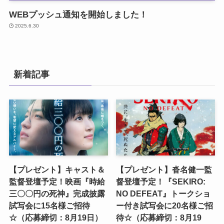
WEBプッシュ通知を開始しました！
2025.6.30
新着記事
【プレゼント】キャスト＆
【プレゼント】沓名健一監
監督登壇予定！映画『時給
督登壇予定！『SEKIRO:
三〇〇円の死神』完成披露
NO DEFEAT』トークショ
試写会に15名様ご招待
ー付き試写会に20名様ご招
☆（応募締切：8月19日）
待☆（応募締切：8月19