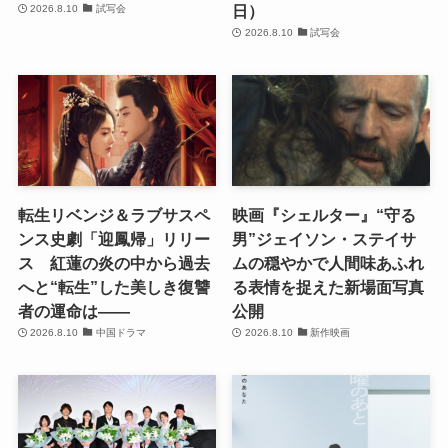
日）
2026.8.10
試写会
2026.8.10
試写会
転生リベンジ＆ラブサスペ
映画『シェルター』“守る
ンス史劇「迎鳳帰」リリー
男”ジェイソン・ステイサ
ス 紅蓮の炎の中から過去
ムの穏やかで人間味あふれ
へと“転生”した美しき復讐
る表情を捉えた新場面写真
者の運命は――
公開
2026.8.10
中国ドラマ
2026.8.10
新作映画