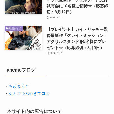
試写会に10名様ご招待☆（応募締
切：8月12日）
2026.7.27
【プレゼント】ガイ・リッチー監
映画グッズ
督最新作『グレイ・ミッション』
アクリルスタンドを5名様にプレ
ゼント☆（応募締切：8月9日）
2026.7.27
anemoブログ
・
ちゅまろぐ
・
シカゴつぶやきブログ
本サイト内の広告について