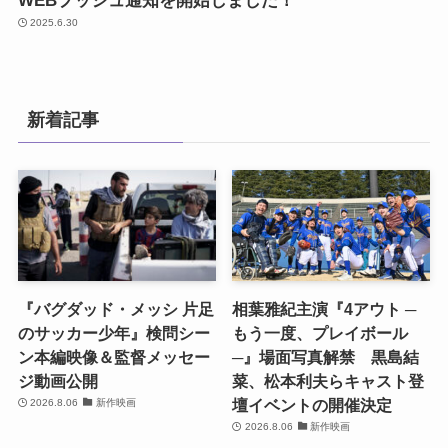
WEBプッシュ通知を開始しました！
2025.6.30
新着記事
『バグダッド・メッシ 片足
相葉雅紀主演『4アウト ─
のサッカー少年』検問シー
もう一度、プレイボール
ン本編映像＆監督メッセー
─』場面写真解禁 黒島結
ジ動画公開
菜、松本利夫らキャスト登
壇イベントの開催決定
2026.8.06
新作映画
2026.8.06
新作映画