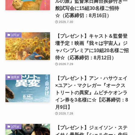
ルの旅』監督来日舞台挨拶付き一
般試写会に15組30名様ご招待
☆（応募締切：8月16日）
2026.7.30
【プレゼント】キャスト＆監督登
試写会
壇予定！映画『我々は宇宙人』ジ
ャパンプレミアに10組20名様ご招
待☆（応募締切：8月12日）
2026.7.29
【プレゼント】アン・ハサウェイ
鑑賞券
×ユアン・マクレガー『オークス
トリートの異変』ムビチケオンラ
イン券を3名様に☆【応募締切：8
月9日】
2026.7.28
【プレゼント】ジェイソン・ステ
試写会
イサム最新作『シェルター』先行