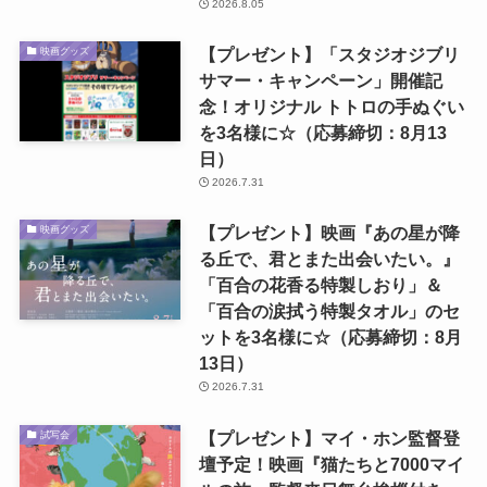
2026.8.05
【プレゼント】「スタジオジブリ
映画グッズ
サマー・キャンペーン」開催記
念！オリジナル トトロの手ぬぐい
を3名様に☆（応募締切：8月13
日）
2026.7.31
【プレゼント】映画『あの星が降
映画グッズ
る丘で、君とまた出会いたい。』
「百合の花香る特製しおり」＆
「百合の涙拭う特製タオル」のセ
ットを3名様に☆（応募締切：8月
13日）
2026.7.31
【プレゼント】マイ・ホン監督登
試写会
壇予定！映画『猫たちと7000マイ