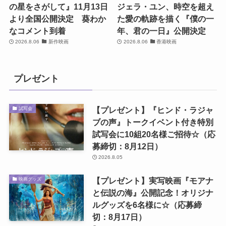
の星をさがして』11月13日
ジェラ・ユン、時空を超え
より全国公開決定 葵わか
た愛の軌跡を描く『僕の一
なコメント到着
年、君の一日』公開決定
2026.8.06
新作映画
2026.8.06
香港映画
プレゼント
【プレゼント】『ヒンド・ラジャ
試写会
ブの声』トークイベント付き特別
試写会に10組20名様ご招待☆（応
募締切：8月12日）
2026.8.05
【プレゼント】実写映画『モアナ
映画グッズ
と伝説の海』公開記念！オリジナ
ルグッズを6名様に☆（応募締
切：8月17日）