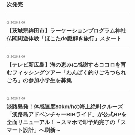
次発売
2026.8.06
【茨城県鉾田市】ラーケーションプログラム神社
仏閣周遊体験「ほこたde謎解き旅行」スタート
2026.8.06
【テレビ新広島】海の恵みに感謝するココロを育
むフィッシングツアー「わんぱく釣りごろつられ
ごろ」の参加小学生を募集
2026.8.06
淡路島発！体感速度80km/hの海上絶叫クルーズ
「淡路島アドベンチャーRIBライド」が公式HPを
全面リニューアル！～スマホで即予約完了の「ス
マート設計」へ刷新～