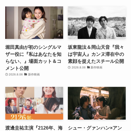
堀田真由が初のシングルマ
坂東龍汰＆岡山天音『我々
ザー役に『私はあなたを知
は宇宙人』カンヌ滞在中の
らない、』場面カット＆コ
素顔を捉えたスチール公開
メント公開
2026.8.06
新作映画
2026.8.06
新作映画
渡邊圭祐主演『2126年、海
シュー・グァンハン×アン