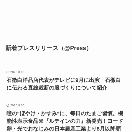
新着プレスリリース（@Press）
2026.8.06
石徹白洋品店代表がテレビに9月に出演 石徹白
に伝わる直線裁断の服づくりについて紹介
2026.8.06
瞳の“ぼやけ・かすみ”に、毎日のたまご習慣。機
能性表示食品※『ルテインの力』新発売！ヨード
卵・光でおなじみの日本農産工業より8月以降順