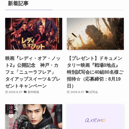
新着記事
映画『レディ・オア・ノッ
【プレゼント】ドキュメン
ト2』公開記念 神戸・カ
タリー映画『戦場0地点』
フェ「ニューラフレア」
特別試写会に40組80名様ご
タイアップスイーツ＆プレ
招待☆（応募締切：8月19
ゼントキャンペーン
日）
2026.8.07
新作映画
2026.8.07
試写会