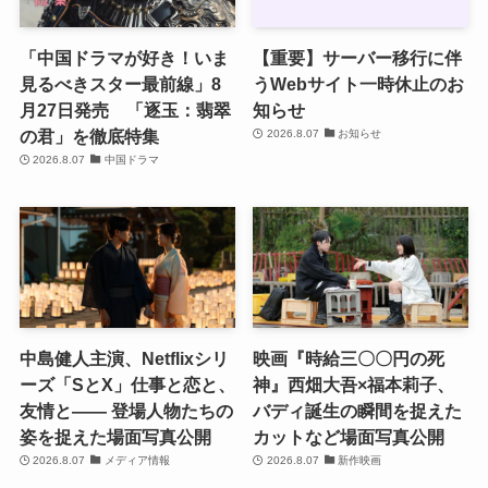
「中国ドラマが好き！いま
【重要】サーバー移行に伴
見るべきスター最前線」8
うWebサイト一時休止のお
月27日発売 「逐玉：翡翠
知らせ
の君」を徹底特集
2026.8.07
お知らせ
2026.8.07
中国ドラマ
中島健人主演、Netflixシリ
映画『時給三〇〇円の死
ーズ「SとX」仕事と恋と、
神』西畑大吾×福本莉子、
友情と―― 登場人物たちの
バディ誕生の瞬間を捉えた
姿を捉えた場面写真公開
カットなど場面写真公開
2026.8.07
メディア情報
2026.8.07
新作映画