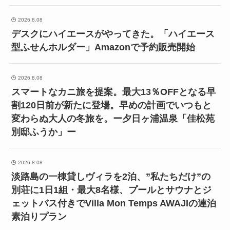
2026.8.08
デスクにハイエースがやってきた。「ハイエース
型ふせんホルダー」Amazonで予約販売開始
2026.8.08
スマートなカニ旅を提案。最大13％OFFとなる早
割120日前が新たに登場。早めの計画でいつもと
変わらぬ大人の冬旅を。ー夕日ヶ浦温泉「佳松苑
別邸ふうか」ー
2026.8.08
淡路島の一棟貸しヴィラを2泊、”私たちだけ”の
別荘に1日1組・最大8名様、プールとサウナとジ
ェットバス付きでVilla Mon Temps AWAJIの連泊
素泊りプラン