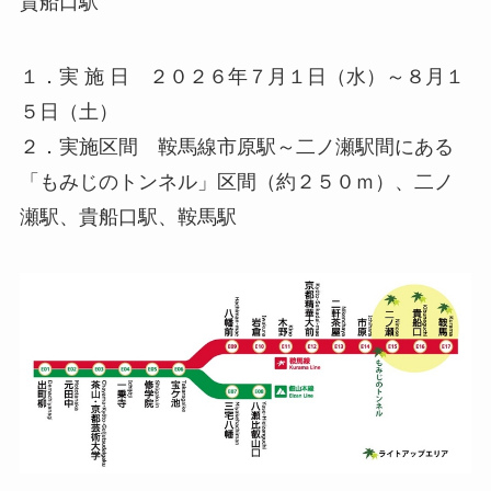
貴船口駅
１．実 施 日 ２０２６年７月１日（水）～８月１
５日（土）
２．実施区間 鞍馬線市原駅～二ノ瀬駅間にある
「もみじのトンネル」区間（約２５０ｍ）、二ノ
瀬駅、貴船口駅、鞍馬駅