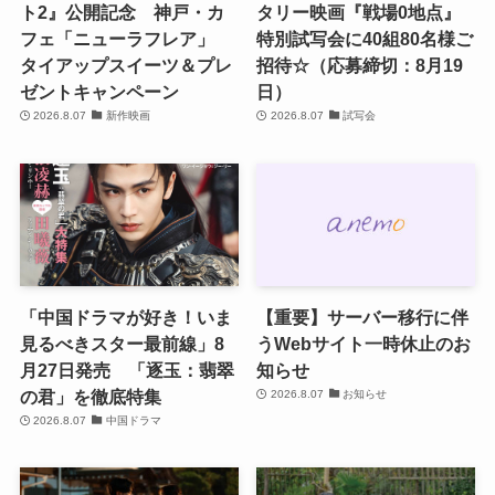
ト2』公開記念 神戸・カ
タリー映画『戦場0地点』
フェ「ニューラフレア」
特別試写会に40組80名様ご
タイアップスイーツ＆プレ
招待☆（応募締切：8月19
ゼントキャンペーン
日）
2026.8.07
新作映画
2026.8.07
試写会
「中国ドラマが好き！いま
【重要】サーバー移行に伴
見るべきスター最前線」8
うWebサイト一時休止のお
月27日発売 「逐玉：翡翠
知らせ
の君」を徹底特集
2026.8.07
お知らせ
2026.8.07
中国ドラマ