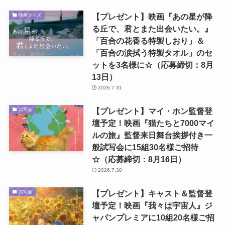
【プレゼント】映画『あの星が降
映画グッズ
る丘で、君とまた出会いたい。』
「百合の花香る特製しおり」＆
「百合の涙拭う特製タオル」のセ
ットを3名様に☆（応募締切：8月
13日）
2026.7.31
【プレゼント】マイ・ホン監督登
試写会
壇予定！映画『猫たちと7000マイ
ルの旅』監督来日舞台挨拶付き一
般試写会に15組30名様ご招待
☆（応募締切：8月16日）
2026.7.30
【プレゼント】キャスト＆監督登
試写会
壇予定！映画『我々は宇宙人』ジ
ャパンプレミアに10組20名様ご招