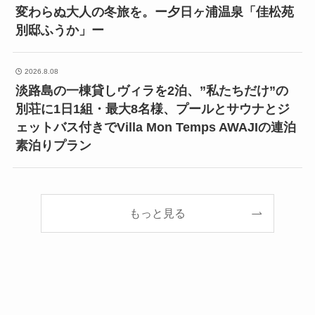
変わらぬ大人の冬旅を。ー夕日ヶ浦温泉「佳松苑
別邸ふうか」ー
2026.8.08
淡路島の一棟貸しヴィラを2泊、”私たちだけ”の
別荘に1日1組・最大8名様、プールとサウナとジ
ェットバス付きでVilla Mon Temps AWAJIの連泊
素泊りプラン
もっと見る