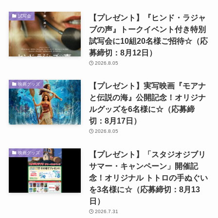
【プレゼント】『ヒンド・ラジャ
試写会
ブの声』トークイベント付き特別
試写会に10組20名様ご招待☆（応
募締切：8月12日）
2026.8.05
【プレゼント】実写映画『モアナ
映画グッズ
と伝説の海』公開記念！オリジナ
ルグッズを6名様に☆（応募締
切：8月17日）
2026.8.05
【プレゼント】「スタジオジブリ
映画グッズ
サマー・キャンペーン」開催記
念！オリジナル トトロの手ぬぐい
を3名様に☆（応募締切：8月13
日）
2026.7.31