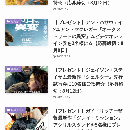
待☆（応募締切：8月12日）
2026.7.29
【プレゼント】アン・ハサウェイ
鑑賞券
×ユアン・マクレガー『オークス
トリートの異変』ムビチケオンラ
イン券を3名様に☆【応募締切：8
月9日】
2026.7.28
【プレゼント】ジェイソン・ステ
試写会
イサム最新作『シェルター』先行
試写会に10名様ご招待☆（応募締
切：8月12日）
2026.7.27
【プレゼント】ガイ・リッチー監
映画グッズ
督最新作『グレイ・ミッション』
アクリルスタンドを5名様にプレ