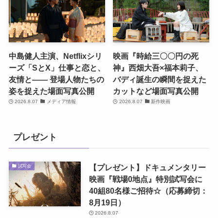
中島健人主演、Netflixシリ
映画『時給三〇〇円の死
ーズ「SとX」仕事と恋と、
神』西畑大吾×福本莉子、
友情と―― 登場人物たちの
バディ誕生の瞬間を捉えた
姿を捉えた場面写真公開
カットなど場面写真公開
2026.8.07
メディア情報
2026.8.07
新作映画
プレゼント
【プレゼント】ドキュメンタリー
試写会
映画『戦場0地点』特別試写会に
40組80名様ご招待☆（応募締切：
8月19日）
2026.8.07