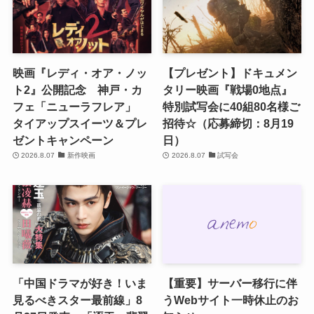
映画『レディ・オア・ノッ
【プレゼント】ドキュメン
ト2』公開記念 神戸・カ
タリー映画『戦場0地点』
フェ「ニューラフレア」
特別試写会に40組80名様ご
タイアップスイーツ＆プレ
招待☆（応募締切：8月19
ゼントキャンペーン
日）
2026.8.07
新作映画
2026.8.07
試写会
「中国ドラマが好き！いま
【重要】サーバー移行に伴
見るべきスター最前線」8
うWebサイト一時休止のお