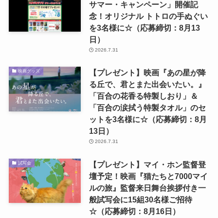
サマー・キャンペーン」開催記
念！オリジナル トトロの手ぬぐい
を3名様に☆（応募締切：8月13
日）
2026.7.31
【プレゼント】映画『あの星が降
映画グッズ
る丘で、君とまた出会いたい。』
「百合の花香る特製しおり」＆
「百合の涙拭う特製タオル」のセ
ットを3名様に☆（応募締切：8月
13日）
2026.7.31
【プレゼント】マイ・ホン監督登
試写会
壇予定！映画『猫たちと7000マイ
ルの旅』監督来日舞台挨拶付き一
般試写会に15組30名様ご招待
☆（応募締切：8月16日）