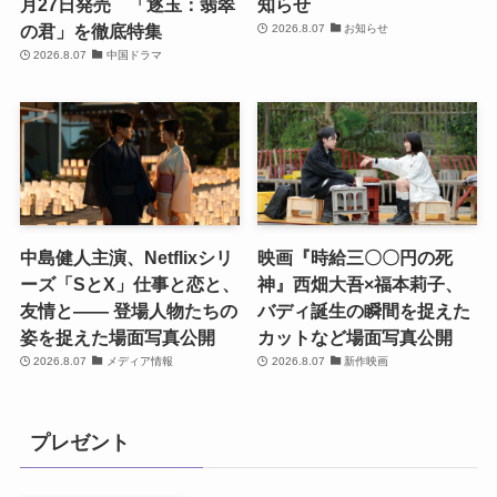
月27日発売 「逐玉：翡翠
知らせ
の君」を徹底特集
2026.8.07
お知らせ
2026.8.07
中国ドラマ
中島健人主演、Netflixシリ
映画『時給三〇〇円の死
ーズ「SとX」仕事と恋と、
神』西畑大吾×福本莉子、
友情と―― 登場人物たちの
バディ誕生の瞬間を捉えた
姿を捉えた場面写真公開
カットなど場面写真公開
2026.8.07
メディア情報
2026.8.07
新作映画
プレゼント