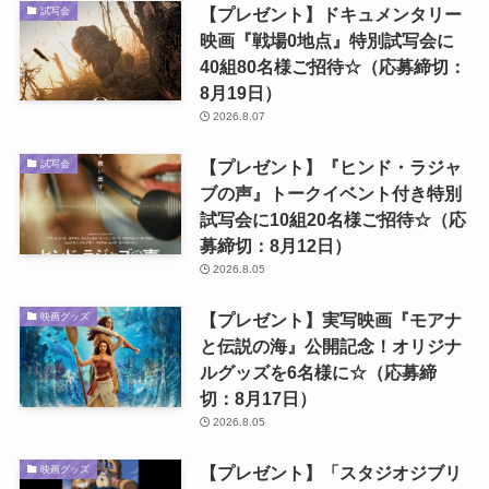
【プレゼント】ドキュメンタリー
試写会
映画『戦場0地点』特別試写会に
40組80名様ご招待☆（応募締切：
8月19日）
2026.8.07
【プレゼント】『ヒンド・ラジャ
試写会
ブの声』トークイベント付き特別
試写会に10組20名様ご招待☆（応
募締切：8月12日）
2026.8.05
【プレゼント】実写映画『モアナ
映画グッズ
と伝説の海』公開記念！オリジナ
ルグッズを6名様に☆（応募締
切：8月17日）
2026.8.05
【プレゼント】「スタジオジブリ
映画グッズ