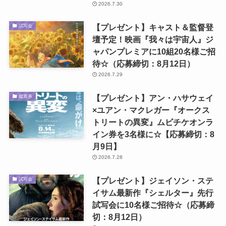
2026.7.30
【プレゼント】キャスト＆監督登
試写会
壇予定！映画『我々は宇宙人』ジ
ャパンプレミアに10組20名様ご招
待☆（応募締切：8月12日）
2026.7.29
【プレゼント】アン・ハサウェイ
鑑賞券
×ユアン・マクレガー『オークス
トリートの異変』ムビチケオンラ
イン券を3名様に☆【応募締切：8
月9日】
2026.7.28
【プレゼント】ジェイソン・ステ
試写会
イサム最新作『シェルター』先行
試写会に10名様ご招待☆（応募締
切：8月12日）