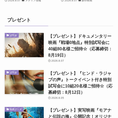
2026.8.07
メディア情報
2026.8.07
新作映画
プレゼント
【プレゼント】ドキュメンタリー
試写会
映画『戦場0地点』特別試写会に
40組80名様ご招待☆（応募締切：
8月19日）
2026.8.07
【プレゼント】『ヒンド・ラジャ
試写会
ブの声』トークイベント付き特別
試写会に10組20名様ご招待☆（応
募締切：8月12日）
2026.8.05
【プレゼント】実写映画『モアナ
映画グッズ
と伝説の海』公開記念！オリジナ