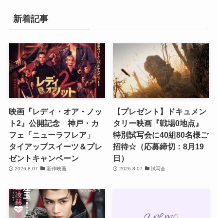
新着記事
映画『レディ・オア・ノッ
【プレゼント】ドキュメン
ト2』公開記念 神戸・カ
タリー映画『戦場0地点』
フェ「ニューラフレア」
特別試写会に40組80名様ご
タイアップスイーツ＆プレ
招待☆（応募締切：8月19
ゼントキャンペーン
日）
2026.8.07
新作映画
2026.8.07
試写会