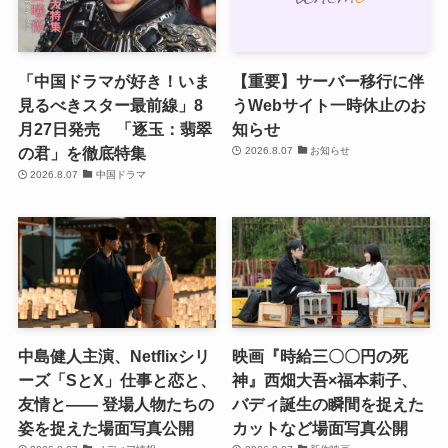
「中国ドラマが好き！いま
【重要】サーバー移行に伴
見るべきスター最前線」8
うWebサイト一時休止のお
月27日発売 「逐玉：翡翠
知らせ
の君」を徹底特集
2026.8.07
お知らせ
2026.8.07
中国ドラマ
中島健人主演、Netflixシリ
映画『時給三〇〇円の死
ーズ「SとX」仕事と恋と、
神』西畑大吾×福本莉子、
友情と―― 登場人物たちの
バディ誕生の瞬間を捉えた
姿を捉えた場面写真公開
カットなど場面写真公開