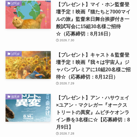
【プレゼント】マイ・ホン監督登
試写会
壇予定！映画『猫たちと7000マイ
ルの旅』監督来日舞台挨拶付き一
般試写会に15組30名様ご招待
☆（応募締切：8月16日）
2026.7.30
【プレゼント】キャスト＆監督登
試写会
壇予定！映画『我々は宇宙人』ジ
ャパンプレミアに10組20名様ご招
待☆（応募締切：8月12日）
2026.7.29
【プレゼント】アン・ハサウェイ
鑑賞券
×ユアン・マクレガー『オークス
トリートの異変』ムビチケオンラ
イン券を3名様に☆【応募締切：8
月9日】
2026.7.28