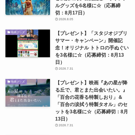
ルグッズを6名様に☆（応募締
切：8月17日）
2026.8.05
【プレゼント】「スタジオジブリ
映画グッズ
サマー・キャンペーン」開催記
念！オリジナル トトロの手ぬぐい
を3名様に☆（応募締切：8月13
日）
2026.7.31
【プレゼント】映画『あの星が降
映画グッズ
る丘で、君とまた出会いたい。』
「百合の花香る特製しおり」＆
「百合の涙拭う特製タオル」のセ
ットを3名様に☆（応募締切：8月
13日）
2026.7.31