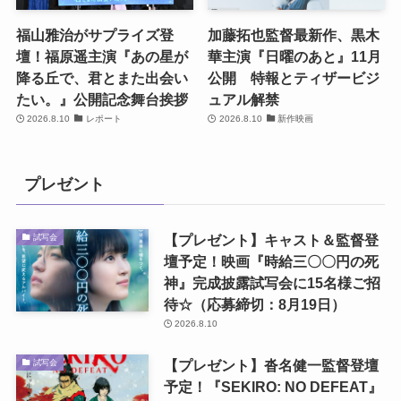
福山雅治がサプライズ登
加藤拓也監督最新作、黒木
壇！福原遥主演『あの星が
華主演『日曜のあと』11月
降る丘で、君とまた出会い
公開 特報とティザービジ
たい。』公開記念舞台挨拶
ュアル解禁
2026.8.10
レポート
2026.8.10
新作映画
プレゼント
【プレゼント】キャスト＆監督登
試写会
壇予定！映画『時給三〇〇円の死
神』完成披露試写会に15名様ご招
待☆（応募締切：8月19日）
2026.8.10
【プレゼント】沓名健一監督登壇
試写会
予定！『SEKIRO: NO DEFEAT』