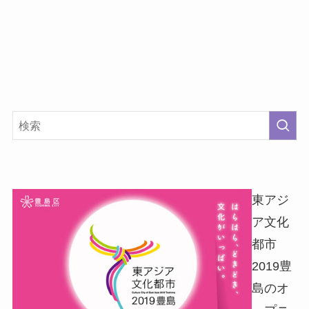
東アジ
ア文化
都市
2019豊
島のオ