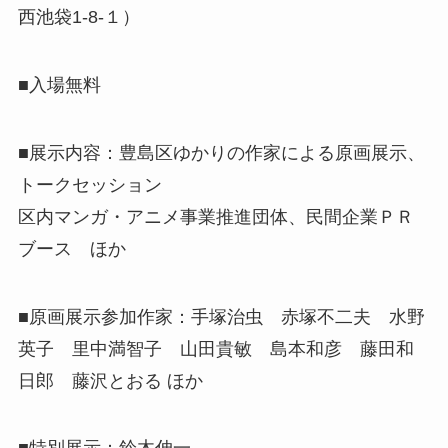
西池袋1-8-１）
■入場無料
■
展示内容：豊島区ゆかりの作家による原画展示、
トークセッション
区内マンガ・アニメ事業推進団体、民間企業ＰＲ
ブース ほか
■原画展示参加作家：手塚治虫 赤塚不二夫 水野
英子 里中満智子 山田貴敏 島本和彦 藤田和
日郎 藤沢とおる ほか