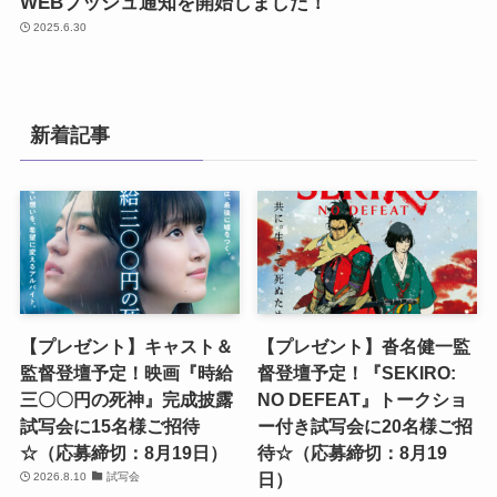
WEBプッシュ通知を開始しました！
2025.6.30
新着記事
【プレゼント】キャスト＆
【プレゼント】沓名健一監
監督登壇予定！映画『時給
督登壇予定！『SEKIRO:
三〇〇円の死神』完成披露
NO DEFEAT』トークショ
試写会に15名様ご招待
ー付き試写会に20名様ご招
☆（応募締切：8月19日）
待☆（応募締切：8月19
日）
2026.8.10
試写会