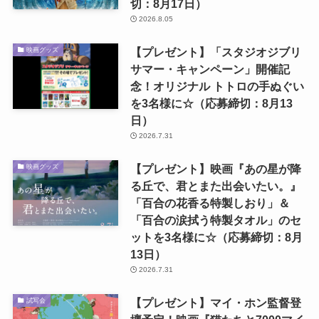
切：8月17日）
2026.8.05
【プレゼント】「スタジオジブリ
映画グッズ
サマー・キャンペーン」開催記
念！オリジナル トトロの手ぬぐい
を3名様に☆（応募締切：8月13
日）
2026.7.31
【プレゼント】映画『あの星が降
映画グッズ
る丘で、君とまた出会いたい。』
「百合の花香る特製しおり」＆
「百合の涙拭う特製タオル」のセ
ットを3名様に☆（応募締切：8月
13日）
2026.7.31
【プレゼント】マイ・ホン監督登
試写会