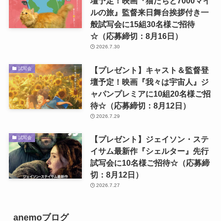
壇予定！映画『猫たちと7000マイ
ルの旅』監督来日舞台挨拶付き一
般試写会に15組30名様ご招待
☆（応募締切：8月16日）
2026.7.30
【プレゼント】キャスト＆監督登
試写会
壇予定！映画『我々は宇宙人』ジ
ャパンプレミアに10組20名様ご招
待☆（応募締切：8月12日）
2026.7.29
【プレゼント】ジェイソン・ステ
試写会
イサム最新作『シェルター』先行
試写会に10名様ご招待☆（応募締
切：8月12日）
2026.7.27
anemoブログ