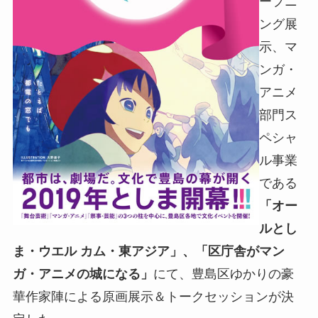
ープニ
ング展
示、マ
ンガ・
アニメ
部門ス
ペシャ
ル事業
である
「オー
ルとし
ま・ウエル カム・東アジア」、「区庁舎がマン
ガ・アニメの城になる」
にて、豊島区ゆかりの豪
華作家陣による原画展示＆トークセッションが決