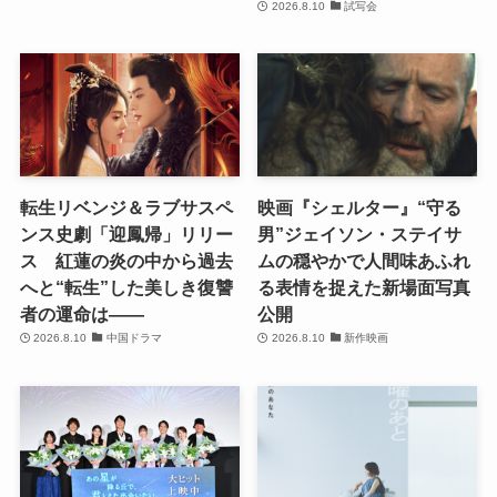
2026.8.10
試写会
転生リベンジ＆ラブサスペ
映画『シェルター』“守る
ンス史劇「迎鳳帰」リリー
男”ジェイソン・ステイサ
ス 紅蓮の炎の中から過去
ムの穏やかで人間味あふれ
へと“転生”した美しき復讐
る表情を捉えた新場面写真
者の運命は――
公開
2026.8.10
中国ドラマ
2026.8.10
新作映画