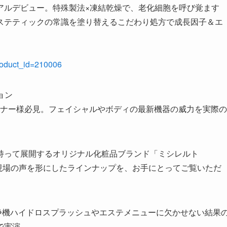
アルデビュー。特殊製法×凍結乾燥で、老化細胞を呼び覚ます
ステティックの常識を塗り替えるこだわり処方で成長因子＆エ
product_id=210006
ョン
ーナー様必見。フェイシャルやボディの最新機器の威力を実際の
持って展開するオリジナル化粧品ブランド「ミシレルト
ます。現場の声を形にしたラインナップを、お手にとってご覧いただ
穴洗浄機ハイドロスプラッシュやエステメニューに欠かせない結果
で実演。