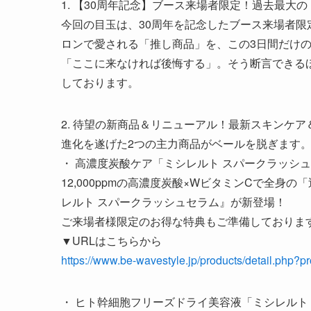
1. 【30周年記念】ブース来場者限定！過去最大
今回の目玉は、30周年を記念したブース来場者
ロンで愛される「推し商品」を、この3日間だけ
「ここに来なければ後悔する」。そう断言できる
しております。
2. 待望の新商品＆リニューアル！最新スキンケ
進化を遂げた2つの主力商品がベールを脱ぎます
・ 高濃度炭酸ケア「ミシレルト スパークラッシ
12,000ppmの高濃度炭酸×WビタミンCで全
レルト スパークラッシュセラム』が新登場！
ご来場者様限定のお得な特典もご準備しておりま
▼URLはこちらから
https://www.be-wavestyle.jp/products/detail.php?
・ ヒト幹細胞フリーズドライ美容液「ミシレルト