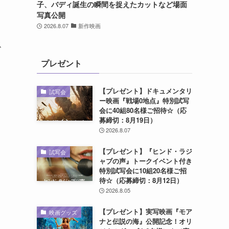
子、バディ誕生の瞬間を捉えたカットなど場面
写真公開
2026.8.07
新作映画
ス
プレゼント
【プレゼント】ドキュメンタリ
試写会
ー映画『戦場0地点』特別試写
会に40組80名様ご招待☆（応
募締切：8月19日）
2026.8.07
【プレゼント】『ヒンド・ラジ
試写会
ャブの声』トークイベント付き
特別試写会に10組20名様ご招
待☆（応募締切：8月12日）
2026.8.05
【プレゼント】実写映画『モア
映画グッズ
ナと伝説の海』公開記念！オリ