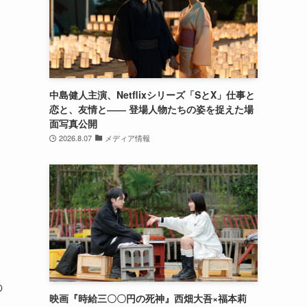
中島健人主演、Netflixシリーズ「SとX」仕事と
恋と、友情と―― 登場人物たちの姿を捉えた場
面写真公開
2026.8.07
メディア情報
の
映画『時給三〇〇円の死神』西畑大吾×福本莉