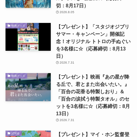
切：8月17日）
2026.8.05
【プレゼント】「スタジオジブリ
映画グッズ
サマー・キャンペーン」開催記
念！オリジナル トトロの手ぬぐい
を3名様に☆（応募締切：8月13
日）
2026.7.31
【プレゼント】映画『あの星が降
映画グッズ
る丘で、君とまた出会いたい。』
「百合の花香る特製しおり」＆
「百合の涙拭う特製タオル」のセ
ットを3名様に☆（応募締切：8月
13日）
2026.7.31
【プレゼント】マイ・ホン監督登
試写会