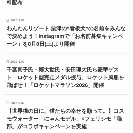
料配布
2026.8.07
わんわんリゾート 粟津の”看板犬”の名前をみんな
で決めよう！Instagramで「お名前募集キャンペ
ーン」を8月8日(土)より開催
2026.8.07
千葉真子氏・鄭大世氏・安田理大氏ら豪華ゲス
ト ロケット型完走メダル授与、ロケット風船を
飛ばせ！「ロケットマラソン2026」開催
2026.8.07
【世界猫の日に、猫たちの幸せを願って。】コス
モウォーター「にゃんモデル」×フェリシモ「猫
部」がコラボキャンペーンを実施