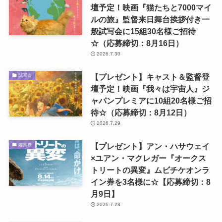
壇予定！映画『猫たちと7000マイ
ルの旅』監督来日舞台挨拶付き一
般試写会に15組30名様ご招待
☆（応募締切：8月16日）
2026.7.30
【プレゼント】キャスト＆監督登
試写会
壇予定！映画『我々は宇宙人』ジ
ャパンプレミアに10組20名様ご招
待☆（応募締切：8月12日）
2026.7.29
【プレゼント】アン・ハサウェイ
鑑賞券
×ユアン・マクレガー『オークス
トリートの異変』ムビチケオンラ
イン券を3名様に☆【応募締切：8
月9日】
2026.7.28