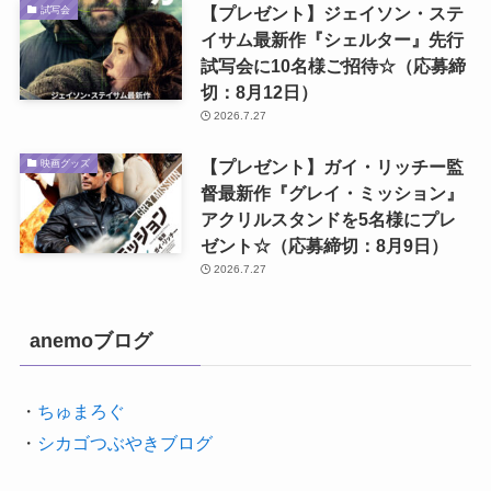
【プレゼント】ジェイソン・ステ
試写会
イサム最新作『シェルター』先行
試写会に10名様ご招待☆（応募締
切：8月12日）
2026.7.27
【プレゼント】ガイ・リッチー監
映画グッズ
督最新作『グレイ・ミッション』
アクリルスタンドを5名様にプレ
ゼント☆（応募締切：8月9日）
2026.7.27
anemoブログ
・
ちゅまろぐ
・
シカゴつぶやきブログ