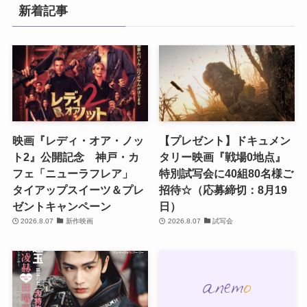
新着記事
映画『レディ・オア・ノッ
【プレゼント】ドキュメン
ト2』公開記念 神戸・カ
タリー映画『戦場0地点』
フェ「ニューラフレア」
特別試写会に40組80名様ご
タイアップスイーツ＆プレ
招待☆（応募締切：8月19
ゼントキャンペーン
日）
2026.8.07
新作映画
2026.8.07
試写会