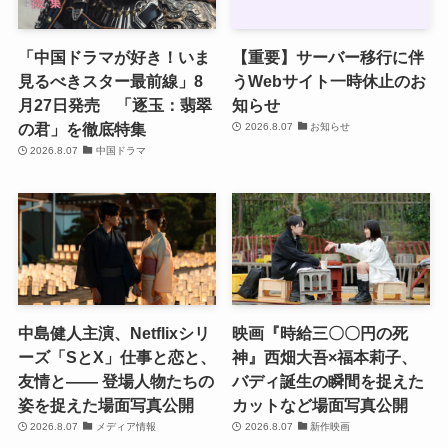
「中国ドラマが好き！いま
【重要】サーバー移行に伴
見るべきスター最前線」8
うWebサイト一時休止のお
月27日発売 「逐玉：翡翠
知らせ
の君」を徹底特集
2026.8.07
お知らせ
2026.8.07
中国ドラマ
中島健人主演、Netflixシリ
映画『時給三〇〇円の死
ーズ「SとX」仕事と恋と、
神』西畑大吾×福本莉子、
友情と―― 登場人物たちの
バディ誕生の瞬間を捉えた
姿を捉えた場面写真公開
カットなど場面写真公開
2026.8.07
メディア情報
2026.8.07
新作映画