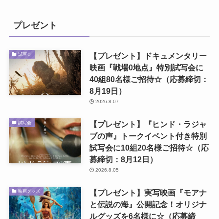
プレゼント
【プレゼント】ドキュメンタリー
試写会
映画『戦場0地点』特別試写会に
40組80名様ご招待☆（応募締切：
8月19日）
2026.8.07
【プレゼント】『ヒンド・ラジャ
試写会
ブの声』トークイベント付き特別
試写会に10組20名様ご招待☆（応
募締切：8月12日）
2026.8.05
【プレゼント】実写映画『モアナ
映画グッズ
と伝説の海』公開記念！オリジナ
ルグッズを6名様に☆（応募締