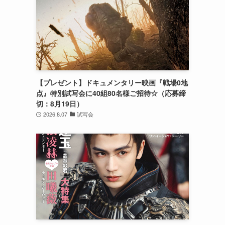
【プレゼント】ドキュメンタリー映画『戦場0地
点』特別試写会に40組80名様ご招待☆（応募締
切：8月19日）
2026.8.07
試写会