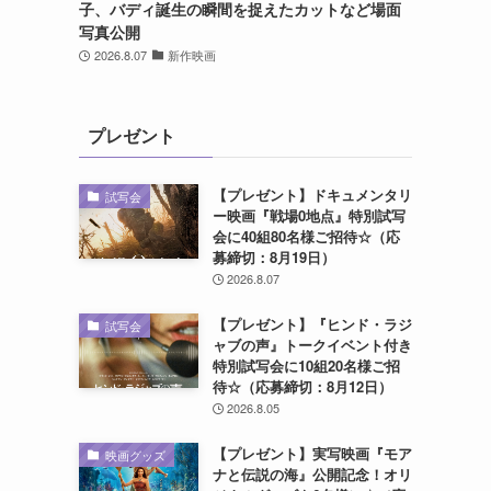
子、バディ誕生の瞬間を捉えたカットなど場面
写真公開
2026.8.07
新作映画
プレゼント
【プレゼント】ドキュメンタリ
試写会
ー映画『戦場0地点』特別試写
会に40組80名様ご招待☆（応
募締切：8月19日）
2026.8.07
【プレゼント】『ヒンド・ラジ
試写会
ャブの声』トークイベント付き
特別試写会に10組20名様ご招
待☆（応募締切：8月12日）
2026.8.05
【プレゼント】実写映画『モア
映画グッズ
ナと伝説の海』公開記念！オリ