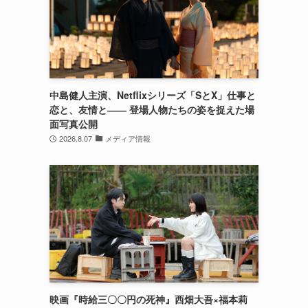
中島健人主演、Netflixシリーズ「SとX」仕事と
恋と、友情と―― 登場人物たちの姿を捉えた場
面写真公開
2026.8.07
メディア情報
映画『時給三〇〇円の死神』西畑大吾×福本莉