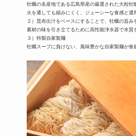
牡蠣の名産地である広島県産の厳選された大粒牡
火を通しても縮みにくく、ジューシーな食感と濃
２）昆布出汁をベースにすることで、牡蠣の旨み
素材の味を引き立てるために高性能浄水器で水質
３）特製自家製麺
牡蠣スープに負けない、風味豊かな自家製麺が食