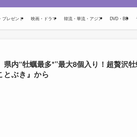
・プレゼント
映画・ドラマ
韓流・華流・アジア
DVD・BD
県内“牡蠣最多*”最大8個入り！超贅沢牡
ことぶき』から