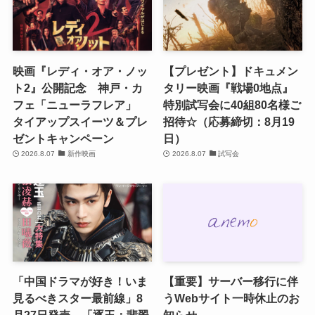
映画『レディ・オア・ノッ
【プレゼント】ドキュメン
ト2』公開記念 神戸・カ
タリー映画『戦場0地点』
フェ「ニューラフレア」
特別試写会に40組80名様ご
タイアップスイーツ＆プレ
招待☆（応募締切：8月19
ゼントキャンペーン
日）
2026.8.07
新作映画
2026.8.07
試写会
「中国ドラマが好き！いま
【重要】サーバー移行に伴
見るべきスター最前線」8
うWebサイト一時休止のお