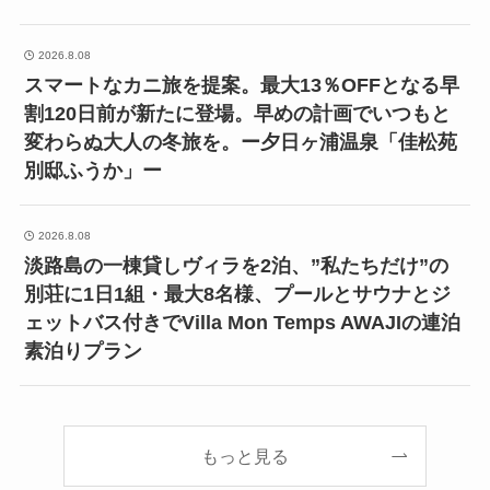
2026.8.08
スマートなカニ旅を提案。最大13％OFFとなる早
割120日前が新たに登場。早めの計画でいつもと
変わらぬ大人の冬旅を。ー夕日ヶ浦温泉「佳松苑
別邸ふうか」ー
2026.8.08
淡路島の一棟貸しヴィラを2泊、”私たちだけ”の
別荘に1日1組・最大8名様、プールとサウナとジ
ェットバス付きでVilla Mon Temps AWAJIの連泊
素泊りプラン
もっと見る