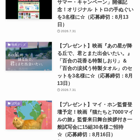
サマー・キャンペーン」開催記
念！オリジナル トトロの手ぬぐい
を3名様に☆（応募締切：8月13
日）
2026.7.31
【プレゼント】映画『あの星が降
映画グッズ
る丘で、君とまた出会いたい。』
「百合の花香る特製しおり」＆
「百合の涙拭う特製タオル」のセ
ットを3名様に☆（応募締切：8月
13日）
2026.7.31
【プレゼント】マイ・ホン監督登
試写会
壇予定！映画『猫たちと7000マイ
ルの旅』監督来日舞台挨拶付き一
般試写会に15組30名様ご招待
☆（応募締切：8月16日）