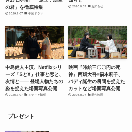
月27日発売 「逐玉：翡翠
知らせ
の君」を徹底特集
2026.8.07
お知らせ
2026.8.07
中国ドラマ
中島健人主演、Netflixシリ
映画『時給三〇〇円の死
ーズ「SとX」仕事と恋と、
神』西畑大吾×福本莉子、
友情と―― 登場人物たちの
バディ誕生の瞬間を捉えた
姿を捉えた場面写真公開
カットなど場面写真公開
2026.8.07
メディア情報
2026.8.07
新作映画
プレゼント