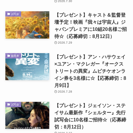
2026.7.30
【プレゼント】キャスト＆監督登
試写会
壇予定！映画『我々は宇宙人』ジ
ャパンプレミアに10組20名様ご招
待☆（応募締切：8月12日）
2026.7.29
【プレゼント】アン・ハサウェイ
鑑賞券
×ユアン・マクレガー『オークス
トリートの異変』ムビチケオンラ
イン券を3名様に☆【応募締切：8
月9日】
2026.7.28
【プレゼント】ジェイソン・ステ
試写会
イサム最新作『シェルター』先行
試写会に10名様ご招待☆（応募締
切：8月12日）