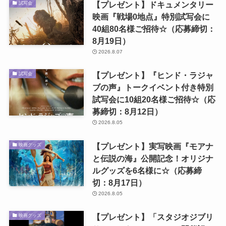
【プレゼント】ドキュメンタリー
試写会
映画『戦場0地点』特別試写会に
40組80名様ご招待☆（応募締切：
8月19日）
2026.8.07
【プレゼント】『ヒンド・ラジャ
試写会
ブの声』トークイベント付き特別
試写会に10組20名様ご招待☆（応
募締切：8月12日）
2026.8.05
【プレゼント】実写映画『モアナ
映画グッズ
と伝説の海』公開記念！オリジナ
ルグッズを6名様に☆（応募締
切：8月17日）
2026.8.05
【プレゼント】「スタジオジブリ
映画グッズ