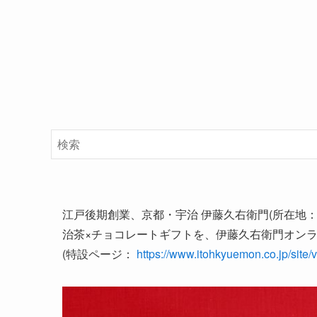
江戸後期創業、京都・宇治 伊藤久右衛門(所在地
治茶×チョコレートギフトを、伊藤久右衛門オン
(特設ページ：
https://www.itohkyuemon.co.jp/site/v