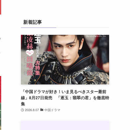
新着記事
e
ギ
「中国ドラマが好き！いま見るべきスター最前
線」8月27日発売 「逐玉：翡翠の君」を徹底特
集
2026.8.07
中国ドラマ