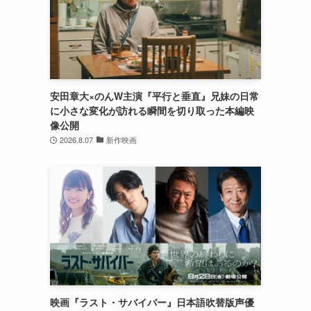
安田章大×のんW主演『平行と垂直』兄妹の日常
に小さな変化が訪れる瞬間を切り取った本編映
像公開
2026.8.07
新作映画
映画『ラスト・サバイバー』日本語吹替版声優