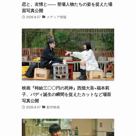
恋と、友情と―― 登場人物たちの姿を捉えた場
面写真公開
ィ
2026.8.07
メディア情報
だ
映画『時給三〇〇円の死神』西畑大吾×福本莉
子、バディ誕生の瞬間を捉えたカットなど場面
写真公開
2026.8.07
新作映画