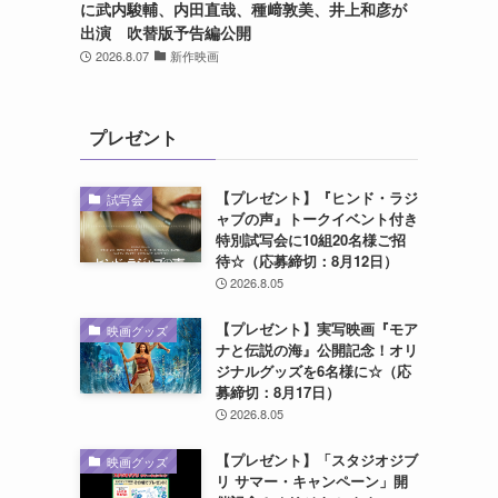
に武内駿輔、内田直哉、種﨑敦美、井上和彦が
出演 吹替版予告編公開
2026.8.07
新作映画
プレゼント
【プレゼント】『ヒンド・ラジ
試写会
ャブの声』トークイベント付き
特別試写会に10組20名様ご招
待☆（応募締切：8月12日）
2026.8.05
【プレゼント】実写映画『モア
映画グッズ
ナと伝説の海』公開記念！オリ
ジナルグッズを6名様に☆（応
募締切：8月17日）
2026.8.05
【プレゼント】「スタジオジブ
映画グッズ
リ サマー・キャンペーン」開