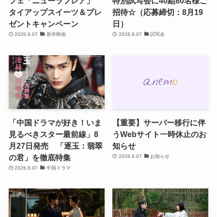
フェ「ニューラフレア」
特別試写会に40組80名様ご
タイアップスイーツ＆プレ
招待☆（応募締切：8月19
ゼントキャンペーン
日）
2026.8.07
新作映画
2026.8.07
試写会
「中国ドラマが好き！いま
【重要】サーバー移行に伴
見るべきスター最前線」8
うWebサイト一時休止のお
月27日発売 「逐玉：翡翠
知らせ
の君」を徹底特集
2026.8.07
お知らせ
2026.8.07
中国ドラマ