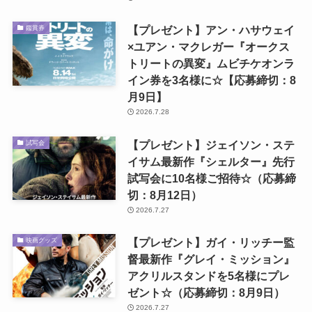
【プレゼント】アン・ハサウェイ
鑑賞券
×ユアン・マクレガー『オークス
トリートの異変』ムビチケオンラ
イン券を3名様に☆【応募締切：8
月9日】
2026.7.28
【プレゼント】ジェイソン・ステ
試写会
イサム最新作『シェルター』先行
試写会に10名様ご招待☆（応募締
切：8月12日）
2026.7.27
【プレゼント】ガイ・リッチー監
映画グッズ
督最新作『グレイ・ミッション』
アクリルスタンドを5名様にプレ
ゼント☆（応募締切：8月9日）
2026.7.27