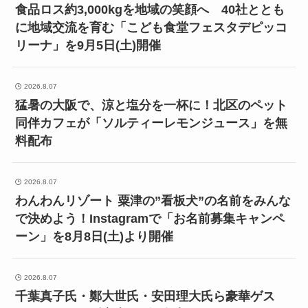
食品ロス約3,000kgを地域の笑顔へ 40社ととも
に地域交流を育む「こども食堂フェスタデピッコ
リーナ」を9月5日(土)開催
2026.8.07
猛暑の大阪で、涼と塩分を一杯に！北区のペット
同伴カフェが「ソルティーレモンジュース」を無
料配布
2026.8.07
わんわんリゾート 粟津の”看板犬”の名前をみんな
で決めよう！Instagramで「お名前募集キャンペ
ーン」を8月8日(土)より開催
2026.8.07
千葉真子氏・鄭大世氏・安田理大氏ら豪華ゲス