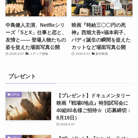
中島健人主演、Netflixシリ
映画『時給三〇〇円の死
ーズ「SとX」仕事と恋と、
神』西畑大吾×福本莉子、
友情と―― 登場人物たちの
バディ誕生の瞬間を捉えた
姿を捉えた場面写真公開
カットなど場面写真公開
2026.8.07
メディア情報
2026.8.07
新作映画
プレゼント
【プレゼント】ドキュメンタリー
試写会
映画『戦場0地点』特別試写会に
40組80名様ご招待☆（応募締切：
8月19日）
2026.8.07
試写会