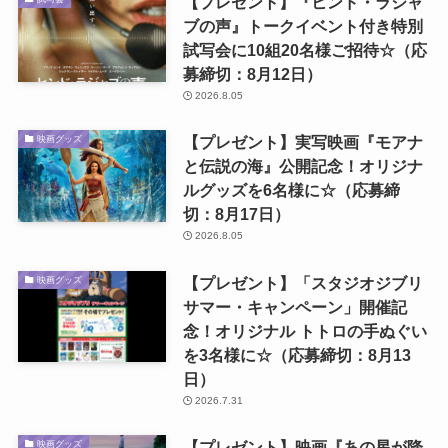
【プレゼント】『ヒンド・ラジャ
ブの声』トークイベント付き特別
試写会に10組20名様ご招待☆（応
募締切：8月12日）
2026.8.05
【プレゼント】実写映画『モアナ
映画グッズ
と伝説の海』公開記念！オリジナ
ルグッズを6名様に☆（応募締
切：8月17日）
2026.8.05
【プレゼント】「スタジオジブリ
映画グッズ
サマー・キャンペーン」開催記
念！オリジナル トトロの手ぬぐい
を3名様に☆（応募締切：8月13
日）
2026.7.31
【プレゼント】映画『あの星が降
映画グッズ