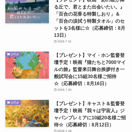
る丘で、君とまた出会いたい。』
「百合の花香る特製しおり」＆
「百合の涙拭う特製タオル」のセ
ットを3名様に☆（応募締切：8月
13日）
2026.7.31
【プレゼント】マイ・ホン監督登
試写会
壇予定！映画『猫たちと7000マイ
ルの旅』監督来日舞台挨拶付き一
般試写会に15組30名様ご招待
☆（応募締切：8月16日）
2026.7.30
【プレゼント】キャスト＆監督登
試写会
壇予定！映画『我々は宇宙人』ジ
ャパンプレミアに10組20名様ご招
待☆（応募締切：8月12日）
2026.7.29