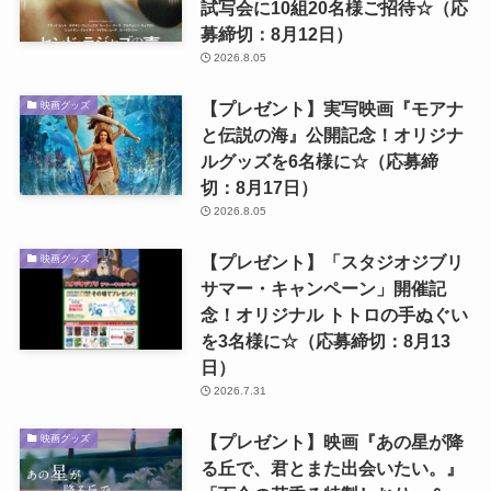
試写会に10組20名様ご招待☆（応
募締切：8月12日）
2026.8.05
【プレゼント】実写映画『モアナ
映画グッズ
と伝説の海』公開記念！オリジナ
ルグッズを6名様に☆（応募締
切：8月17日）
2026.8.05
【プレゼント】「スタジオジブリ
映画グッズ
サマー・キャンペーン」開催記
念！オリジナル トトロの手ぬぐい
を3名様に☆（応募締切：8月13
日）
2026.7.31
【プレゼント】映画『あの星が降
映画グッズ
る丘で、君とまた出会いたい。』