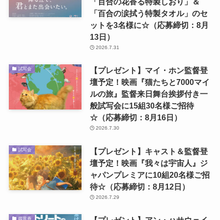
「百合の花香る特製しおり」＆
「百合の涙拭う特製タオル」のセ
ットを3名様に☆（応募締切：8月
13日）
2026.7.31
【プレゼント】マイ・ホン監督登
試写会
壇予定！映画『猫たちと7000マイ
ルの旅』監督来日舞台挨拶付き一
般試写会に15組30名様ご招待
☆（応募締切：8月16日）
2026.7.30
【プレゼント】キャスト＆監督登
試写会
壇予定！映画『我々は宇宙人』ジ
ャパンプレミアに10組20名様ご招
待☆（応募締切：8月12日）
2026.7.29
【プレゼント】アン・ハサウェイ
鑑賞券