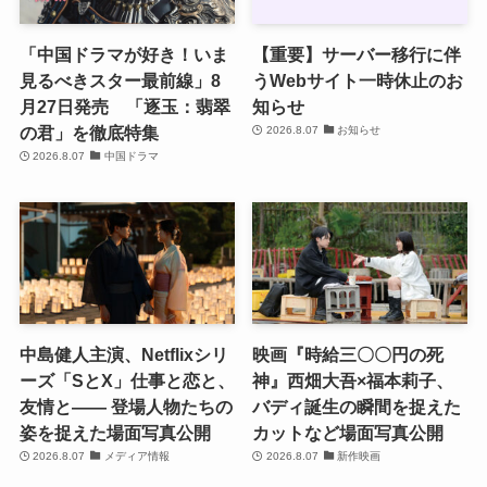
「中国ドラマが好き！いま
【重要】サーバー移行に伴
見るべきスター最前線」8
うWebサイト一時休止のお
月27日発売 「逐玉：翡翠
知らせ
の君」を徹底特集
2026.8.07
お知らせ
2026.8.07
中国ドラマ
中島健人主演、Netflixシリ
映画『時給三〇〇円の死
ーズ「SとX」仕事と恋と、
神』西畑大吾×福本莉子、
友情と―― 登場人物たちの
バディ誕生の瞬間を捉えた
姿を捉えた場面写真公開
カットなど場面写真公開
2026.8.07
メディア情報
2026.8.07
新作映画