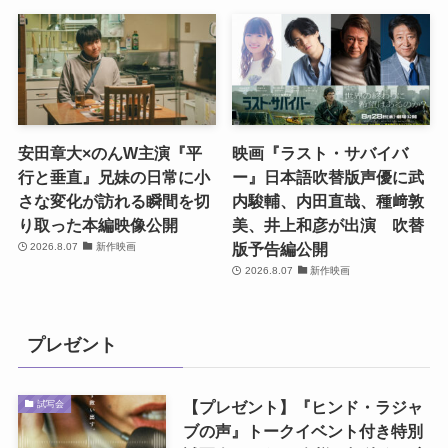
安田章大×のんW主演『平
映画『ラスト・サバイバ
行と垂直』兄妹の日常に小
ー』日本語吹替版声優に武
さな変化が訪れる瞬間を切
内駿輔、内田直哉、種﨑敦
り取った本編映像公開
美、井上和彦が出演 吹替
版予告編公開
2026.8.07
新作映画
2026.8.07
新作映画
プレゼント
【プレゼント】『ヒンド・ラジャ
試写会
ブの声』トークイベント付き特別