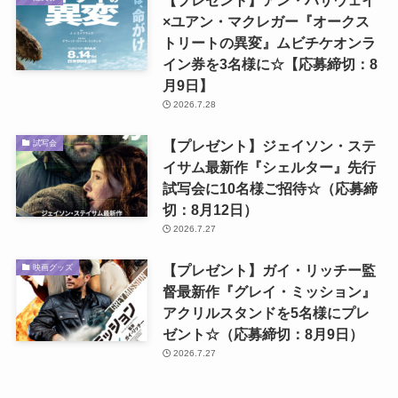
×ユアン・マクレガー『オークス
トリートの異変』ムビチケオンラ
イン券を3名様に☆【応募締切：8
月9日】
2026.7.28
【プレゼント】ジェイソン・ステ
試写会
イサム最新作『シェルター』先行
試写会に10名様ご招待☆（応募締
切：8月12日）
2026.7.27
【プレゼント】ガイ・リッチー監
映画グッズ
督最新作『グレイ・ミッション』
アクリルスタンドを5名様にプレ
ゼント☆（応募締切：8月9日）
2026.7.27