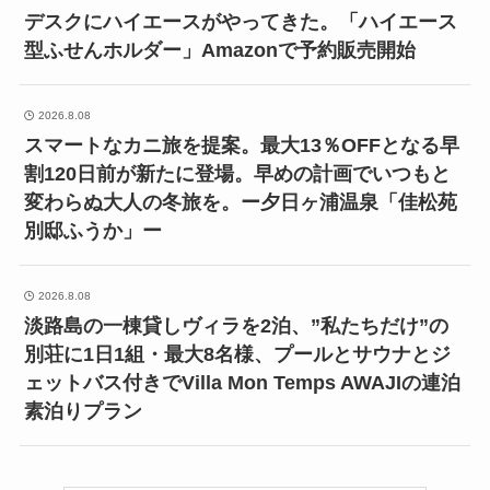
デスクにハイエースがやってきた。「ハイエース
型ふせんホルダー」Amazonで予約販売開始
2026.8.08
スマートなカニ旅を提案。最大13％OFFとなる早
割120日前が新たに登場。早めの計画でいつもと
変わらぬ大人の冬旅を。ー夕日ヶ浦温泉「佳松苑
別邸ふうか」ー
2026.8.08
淡路島の一棟貸しヴィラを2泊、”私たちだけ”の
別荘に1日1組・最大8名様、プールとサウナとジ
ェットバス付きでVilla Mon Temps AWAJIの連泊
素泊りプラン