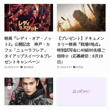
映画『レディ・オア・ノッ
【プレゼント】ドキュメン
ト2』公開記念 神戸・カ
タリー映画『戦場0地点』
フェ「ニューラフレア」
特別試写会に40組80名様ご
タイアップスイーツ＆プレ
招待☆（応募締切：8月19
ゼントキャンペーン
日）
2026.8.07
新作映画
2026.8.07
試写会