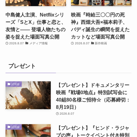
中島健人主演、Netflixシリ
映画『時給三〇〇円の死
ーズ「SとX」仕事と恋と、
神』西畑大吾×福本莉子、
友情と―― 登場人物たちの
バディ誕生の瞬間を捉えた
姿を捉えた場面写真公開
カットなど場面写真公開
2026.8.07
メディア情報
2026.8.07
新作映画
プレゼント
【プレゼント】ドキュメンタリー
試写会
映画『戦場0地点』特別試写会に
40組80名様ご招待☆（応募締切：
8月19日）
2026.8.07
【プレゼント】『ヒンド・ラジャ
試写会
ブの声』トークイベント付き特別