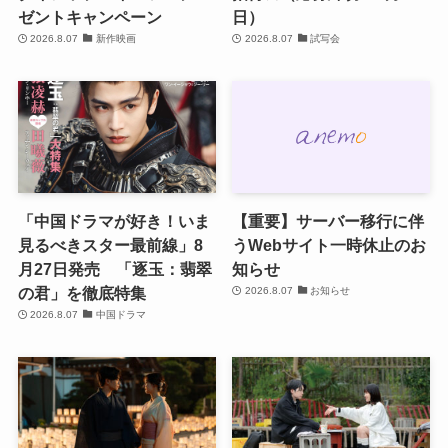
ゼントキャンペーン
日）
2026.8.07
新作映画
2026.8.07
試写会
「中国ドラマが好き！いま
【重要】サーバー移行に伴
見るべきスター最前線」8
うWebサイト一時休止のお
月27日発売 「逐玉：翡翠
知らせ
の君」を徹底特集
2026.8.07
お知らせ
2026.8.07
中国ドラマ