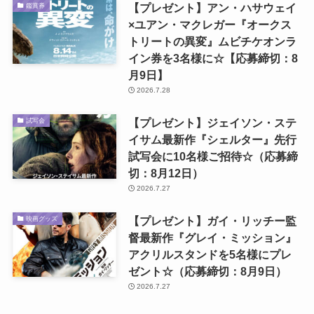
【プレゼント】アン・ハサウェイ
鑑賞券
×ユアン・マクレガー『オークス
トリートの異変』ムビチケオンラ
イン券を3名様に☆【応募締切：8
月9日】
2026.7.28
【プレゼント】ジェイソン・ステ
試写会
イサム最新作『シェルター』先行
試写会に10名様ご招待☆（応募締
切：8月12日）
2026.7.27
【プレゼント】ガイ・リッチー監
映画グッズ
督最新作『グレイ・ミッション』
アクリルスタンドを5名様にプレ
ゼント☆（応募締切：8月9日）
2026.7.27