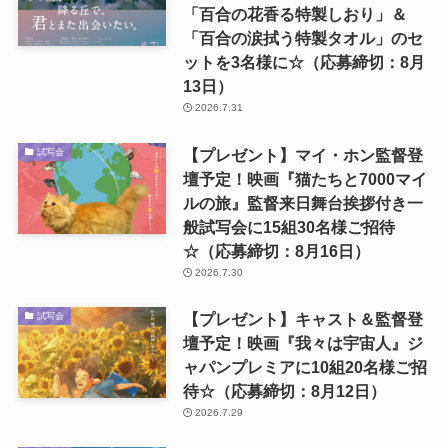
「百合の花香る特製しおり」＆
「百合の涙拭う特製タオル」のセ
ットを3名様に☆（応募締切：8月
13日）
2026.7.31
【プレゼント】マイ・ホン監督登
試写会
壇予定！映画『猫たちと7000マイ
ルの旅』監督来日舞台挨拶付き一
般試写会に15組30名様ご招待
☆（応募締切：8月16日）
2026.7.30
【プレゼント】キャスト＆監督登
試写会
壇予定！映画『我々は宇宙人』ジ
ャパンプレミアに10組20名様ご招
待☆（応募締切：8月12日）
2026.7.29