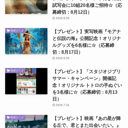
試写会に10組20名様ご招待☆（応
募締切：8月12日）
2026.8.05
【プレゼント】実写映画『モアナ
映画グッズ
と伝説の海』公開記念！オリジナ
ルグッズを6名様に☆（応募締
切：8月17日）
2026.8.05
【プレゼント】「スタジオジブリ
映画グッズ
サマー・キャンペーン」開催記
念！オリジナル トトロの手ぬぐい
を3名様に☆（応募締切：8月13
日）
2026.7.31
【プレゼント】映画『あの星が降
映画グッズ
る丘で、君とまた出会いたい。』