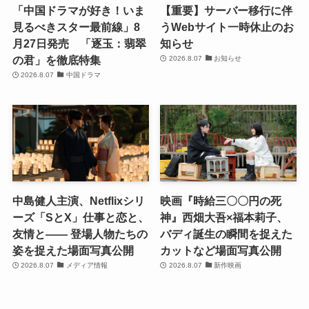
「中国ドラマが好き！いま
【重要】サーバー移行に伴
見るべきスター最前線」8
うWebサイト一時休止のお
月27日発売 「逐玉：翡翠
知らせ
の君」を徹底特集
2026.8.07
お知らせ
2026.8.07
中国ドラマ
中島健人主演、Netflixシリ
映画『時給三〇〇円の死
ーズ「SとX」仕事と恋と、
神』西畑大吾×福本莉子、
友情と―― 登場人物たちの
バディ誕生の瞬間を捉えた
姿を捉えた場面写真公開
カットなど場面写真公開
2026.8.07
メディア情報
2026.8.07
新作映画