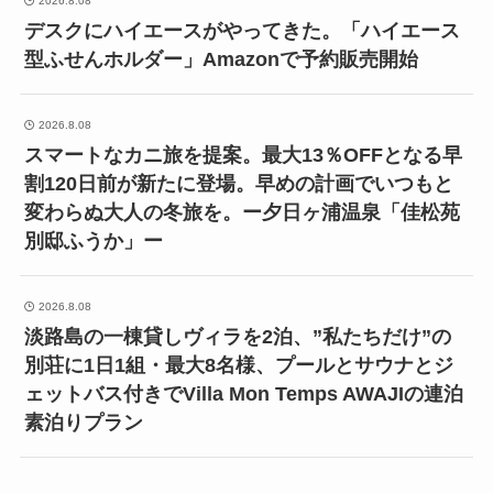
2026.8.08
デスクにハイエースがやってきた。「ハイエース
型ふせんホルダー」Amazonで予約販売開始
2026.8.08
スマートなカニ旅を提案。最大13％OFFとなる早
割120日前が新たに登場。早めの計画でいつもと
変わらぬ大人の冬旅を。ー夕日ヶ浦温泉「佳松苑
別邸ふうか」ー
2026.8.08
淡路島の一棟貸しヴィラを2泊、”私たちだけ”の
別荘に1日1組・最大8名様、プールとサウナとジ
ェットバス付きでVilla Mon Temps AWAJIの連泊
素泊りプラン