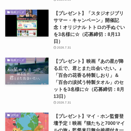
【プレゼント】「スタジオジブリ
映画グッズ
サマー・キャンペーン」開催記
念！オリジナル トトロの手ぬぐい
を3名様に☆（応募締切：8月13
日）
2026.7.31
【プレゼント】映画『あの星が降
映画グッズ
る丘で、君とまた出会いたい。』
「百合の花香る特製しおり」＆
「百合の涙拭う特製タオル」のセ
ットを3名様に☆（応募締切：8月
13日）
2026.7.31
【プレゼント】マイ・ホン監督登
試写会
壇予定！映画『猫たちと7000マイ
ルの旅』監督来日舞台挨拶付き一