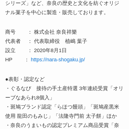
シリーズ」など、奈良の歴史と文化を紡ぐオリジ
ナル菓子を中心に製造・販売しております。
商号 ： 株式会社 奈良祥樂
代表者 ： 代表取締役 植嶋 葉子
設立 ： 2020年8月1日
HP ：
https://nara-shogaku.jp/
●表彰・認定など
・ぐるなび 接待の手土産特選 3年連続受賞「オリ
ーブなあられ8個入」
・斑鳩ブランド認定「らほつ饅頭」「斑鳩産黒米
使用 龍田のもみじ」「法隆寺門前 太子餅」ほか
・奈良のうまいもの認定プレミアム商品受賞「奈