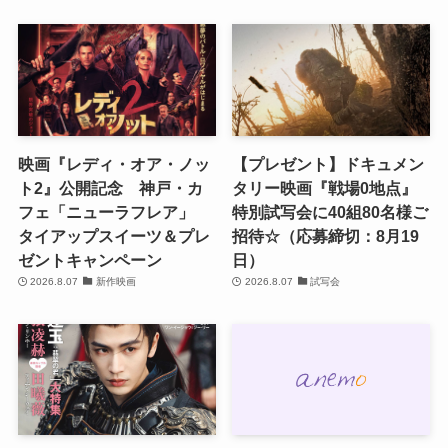
映画『レディ・オア・ノッ
【プレゼント】ドキュメン
ト2』公開記念 神戸・カ
タリー映画『戦場0地点』
フェ「ニューラフレア」
特別試写会に40組80名様ご
タイアップスイーツ＆プレ
招待☆（応募締切：8月19
ゼントキャンペーン
日）
2026.8.07
新作映画
2026.8.07
試写会