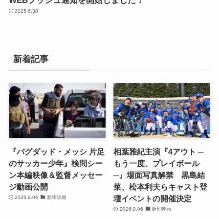
WEBプッシュ通知を開始しました！
2025.6.30
新着記事
『バグダッド・メッシ 片足
相葉雅紀主演『4アウト ─
のサッカー少年』検問シー
もう一度、プレイボール
ン本編映像＆監督メッセー
─』場面写真解禁 黒島結
ジ動画公開
菜、松本利夫らキャスト登
壇イベントの開催決定
2026.8.06
新作映画
2026.8.06
新作映画