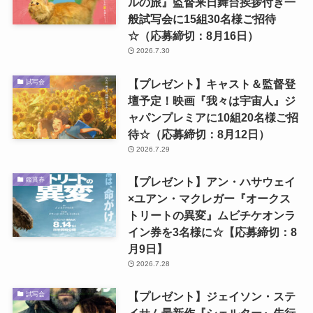
ルの旅』監督来日舞台挨拶付き一
般試写会に15組30名様ご招待
☆（応募締切：8月16日）
2026.7.30
【プレゼント】キャスト＆監督登
試写会
壇予定！映画『我々は宇宙人』ジ
ャパンプレミアに10組20名様ご招
待☆（応募締切：8月12日）
2026.7.29
【プレゼント】アン・ハサウェイ
鑑賞券
×ユアン・マクレガー『オークス
トリートの異変』ムビチケオンラ
イン券を3名様に☆【応募締切：8
月9日】
2026.7.28
【プレゼント】ジェイソン・ステ
試写会
イサム最新作『シェルター』先行