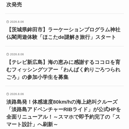
次発売
2026.8.06
【茨城県鉾田市】ラーケーションプログラム神社
仏閣周遊体験「ほこたde謎解き旅行」スタート
2026.8.06
【テレビ新広島】海の恵みに感謝するココロを育
むフィッシングツアー「わんぱく釣りごろつられ
ごろ」の参加小学生を募集
2026.8.06
淡路島発！体感速度80km/hの海上絶叫クルーズ
「淡路島アドベンチャーRIBライド」が公式HPを
全面リニューアル！～スマホで即予約完了の「ス
マート設計」へ刷新～