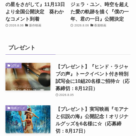
の星をさがして』11月13日
ジェラ・ユン、時空を超え
より全国公開決定 葵わか
た愛の軌跡を描く『僕の一
なコメント到着
年、君の一日』公開決定
2026.8.06
新作映画
2026.8.06
香港映画
プレゼント
【プレゼント】『ヒンド・ラジャ
試写会
ブの声』トークイベント付き特別
試写会に10組20名様ご招待☆（応
募締切：8月12日）
2026.8.05
【プレゼント】実写映画『モアナ
映画グッズ
と伝説の海』公開記念！オリジナ
ルグッズを6名様に☆（応募締
切：8月17日）