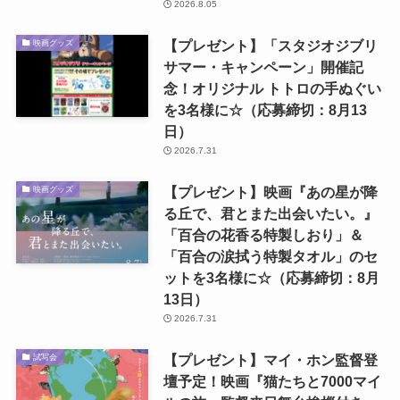
2026.8.05
【プレゼント】「スタジオジブリ
映画グッズ
サマー・キャンペーン」開催記
念！オリジナル トトロの手ぬぐい
を3名様に☆（応募締切：8月13
日）
2026.7.31
【プレゼント】映画『あの星が降
映画グッズ
る丘で、君とまた出会いたい。』
「百合の花香る特製しおり」＆
「百合の涙拭う特製タオル」のセ
ットを3名様に☆（応募締切：8月
13日）
2026.7.31
【プレゼント】マイ・ホン監督登
試写会
壇予定！映画『猫たちと7000マイ