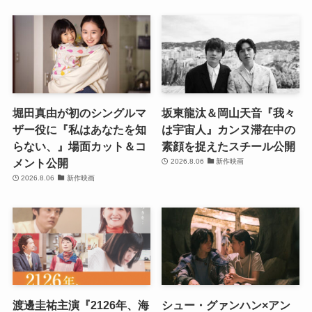
堀田真由が初のシングルマ
坂東龍汰＆岡山天音『我々
ザー役に『私はあなたを知
は宇宙人』カンヌ滞在中の
らない、』場面カット＆コ
素顔を捉えたスチール公開
メント公開
2026.8.06
新作映画
2026.8.06
新作映画
渡邊圭祐主演『2126年、海
シュー・グァンハン×アン