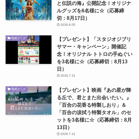
と伝説の海』公開記念！オリジナ
ルグッズを6名様に☆（応募締
切：8月17日）
2026.8.05
【プレゼント】「スタジオジブリ
映画グッズ
サマー・キャンペーン」開催記
念！オリジナル トトロの手ぬぐい
を3名様に☆（応募締切：8月13
日）
2026.7.31
【プレゼント】映画『あの星が降
映画グッズ
る丘で、君とまた出会いたい。』
「百合の花香る特製しおり」＆
「百合の涙拭う特製タオル」のセ
ットを3名様に☆（応募締切：8月
13日）
2026.7.31