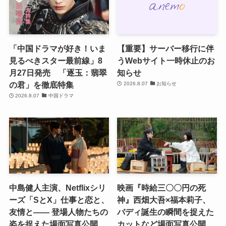
「中国ドラマが好き！いま
【重要】サーバー移行に伴
見るべきスター最前線」8
うWebサイト一時休止のお
月27日発売 「逐玉：翡翠
知らせ
の君」を徹底特集
2026.8.07
お知らせ
2026.8.07
中国ドラマ
中島健人主演、Netflixシリ
映画『時給三〇〇円の死
ーズ「SとX」仕事と恋と、
神』西畑大吾×福本莉子、
友情と―― 登場人物たちの
バディ誕生の瞬間を捉えた
姿を捉えた場面写真公開
カットなど場面写真公開