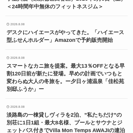
＜24時間年中無休のフィットネスジム＞
2026.8.08
デスクにハイエースがやってきた。「ハイエース
型ふせんホルダー」Amazonで予約販売開始
2026.8.08
スマートなカニ旅を提案。最大13％OFFとなる早
割120日前が新たに登場。早めの計画でいつもと
変わらぬ大人の冬旅を。ー夕日ヶ浦温泉「佳松苑
別邸ふうか」ー
2026.8.08
淡路島の一棟貸しヴィラを2泊、”私たちだけ”の
別荘に1日1組・最大8名様、プールとサウナとジ
ェットバス付きでVilla Mon Temps AWAJIの連泊