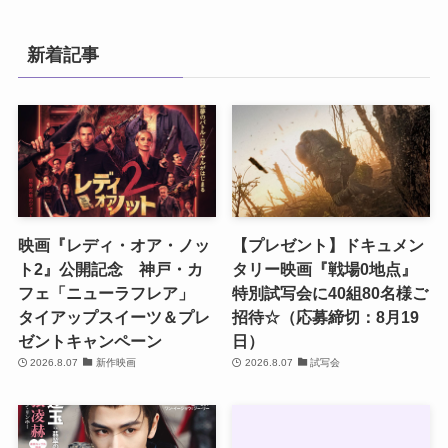
新着記事
映画『レディ・オア・ノッ
【プレゼント】ドキュメン
ト2』公開記念 神戸・カ
タリー映画『戦場0地点』
フェ「ニューラフレア」
特別試写会に40組80名様ご
タイアップスイーツ＆プレ
招待☆（応募締切：8月19
ゼントキャンペーン
日）
2026.8.07
新作映画
2026.8.07
試写会