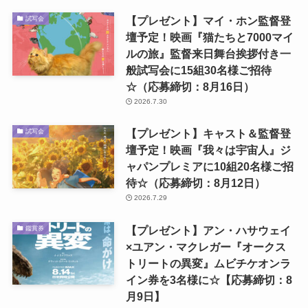
【プレゼント】マイ・ホン監督登
試写会
壇予定！映画『猫たちと7000マイ
ルの旅』監督来日舞台挨拶付き一
般試写会に15組30名様ご招待
☆（応募締切：8月16日）
2026.7.30
【プレゼント】キャスト＆監督登
試写会
壇予定！映画『我々は宇宙人』ジ
ャパンプレミアに10組20名様ご招
待☆（応募締切：8月12日）
2026.7.29
【プレゼント】アン・ハサウェイ
鑑賞券
×ユアン・マクレガー『オークス
トリートの異変』ムビチケオンラ
イン券を3名様に☆【応募締切：8
月9日】