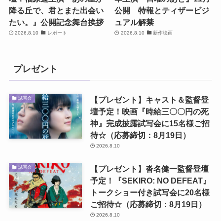
降る丘で、君とまた出会い
公開 特報とティザービジ
たい。』公開記念舞台挨拶
ュアル解禁
2026.8.10
レポート
2026.8.10
新作映画
プレゼント
【プレゼント】キャスト＆監督登
試写会
壇予定！映画『時給三〇〇円の死
神』完成披露試写会に15名様ご招
待☆（応募締切：8月19日）
2026.8.10
【プレゼント】沓名健一監督登壇
試写会
予定！『SEKIRO: NO DEFEAT』
トークショー付き試写会に20名様
ご招待☆（応募締切：8月19日）
2026.8.10