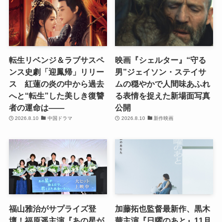
転生リベンジ＆ラブサスペ
映画『シェルター』“守る
ンス史劇「迎鳳帰」リリー
男”ジェイソン・ステイサ
ス 紅蓮の炎の中から過去
ムの穏やかで人間味あふれ
へと“転生”した美しき復讐
る表情を捉えた新場面写真
者の運命は――
公開
2026.8.10
中国ドラマ
2026.8.10
新作映画
福山雅治がサプライズ登
加藤拓也監督最新作、黒木
壇！福原遥主演『あの星が
華主演『日曜のあと』11月