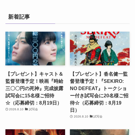
新着記事
【プレゼント】キャスト＆
【プレゼント】沓名健一監
監督登壇予定！映画『時給
督登壇予定！『SEKIRO:
三〇〇円の死神』完成披露
NO DEFEAT』トークショ
試写会に15名様ご招待
ー付き試写会に20名様ご招
☆（応募締切：8月19日）
待☆（応募締切：8月19
日）
2026.8.10
試写会
2026.8.10
試写会