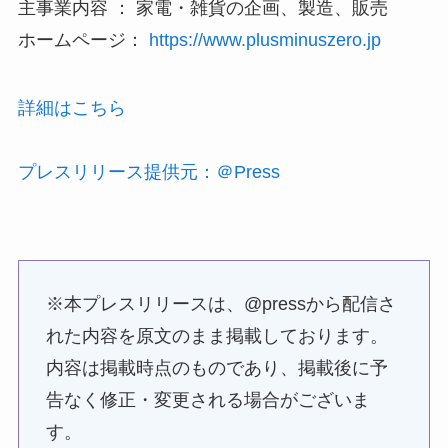
【会社概要】
社名 ： プラマイゼロ株式会社(英字表記：PLUS
MINUS ZERO CO.,LTD.)
代表者 ： 代表取締役社長 青木 忠輝
本社 ： 〒104-0031 東京都中央区京橋2-1-3 京橋ト
ラストタワー13F
設立 ： 2003年9月1日
資本金 ： 100,000,000円
主事業内容 ： 家電・雑貨の企画、製造、販売
ホームページ：
https://www.plusminuszero.jp
詳細はこちら
プレスリリース提供元：＠Press