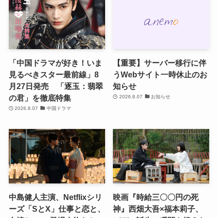
映画『レディ・オア・ノッ
【プレゼント】ドキュメン
ト2』公開記念 神戸・カ
タリー映画『戦場0地点』
フェ「ニューラフレア」
特別試写会に40組80名様ご
タイアップスイーツ＆プレ
招待☆（応募締切：8月19
ゼントキャンペーン
日）
2026.8.07
新作映画
2026.8.07
試写会
「中国ドラマが好き！いま
【重要】サーバー移行に伴
見るべきスター最前線」8
うWebサイト一時休止のお
月27日発売 「逐玉：翡翠
知らせ