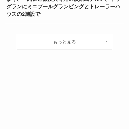
2026.8.09
大人気中国BLファンタジー小説『二哈和他的白猫
師尊』5巻・6巻電子書籍版2026年8月9日（日）
より順次配信開始
2026.8.09
【淡路島】愛犬と一緒に過ごせる宿で、一緒に泊
まり、一緒にご飯愛犬専用の淡路島グルメ、ドッ
グランにミニプールグランピングとトレーラーハ
ウスの2施設で
もっと見る