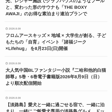
2026.8.09
JOYSOUND LIVER所属のVシンガー「まるぱ
も」オリジナル曲「HALLUCINATION？」初メジ
ャー配信リリース決定！
2026.8.09
時間に追われず、丸ごと1日淡路島グルメと観
光、レジャー施設でクラブハウスのようなプール
と、変わった形のサウナも「THE BOXY
AWAJI」のお得な素泊まり連泊プランで
2026.8.09
フロムアースキッズ × 地域 × 大学生が創る、子ど
もたちの「自育」イベント「諸福ジーク
×Lifehug」 を8月23日(日)開催