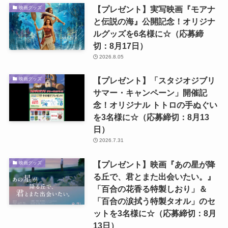
映画『戦場0地点』特別試写会に
40組80名様ご招待☆（応募締切：
8月19日）
2026.8.07
【プレゼント】『ヒンド・ラジャ
試写会
ブの声』トークイベント付き特別
試写会に10組20名様ご招待☆（応
募締切：8月12日）
2026.8.05
【プレゼント】実写映画『モアナ
映画グッズ
と伝説の海』公開記念！オリジナ
ルグッズを6名様に☆（応募締
切：8月17日）
2026.8.05
【プレゼント】「スタジオジブリ
映画グッズ
サマー・キャンペーン」開催記