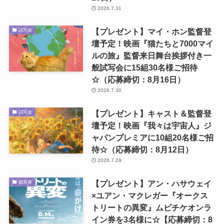
念！オリジナル トトロの手ぬぐい
を3名様に☆（応募締切：8月13
日）
2026.7.31
【プレゼント】映画『あの星が降
映画グッズ
る丘で、君とまた出会いたい。』
「百合の花香る特製しおり」＆
「百合の涙拭う特製タオル」のセ
ットを3名様に☆（応募締切：8月
13日）
2026.7.31
【プレゼント】マイ・ホン監督登
試写会
壇予定！映画『猫たちと7000マイ
ルの旅』監督来日舞台挨拶付き一
般試写会に15組30名様ご招待
☆（応募締切：8月16日）
2026.7.30