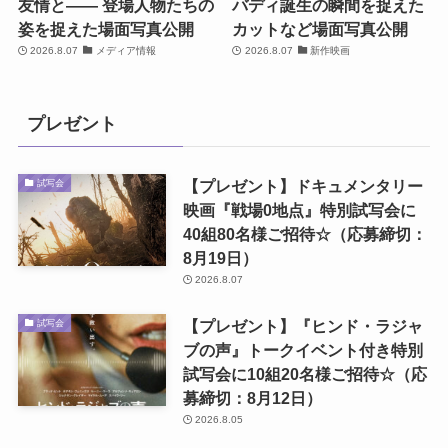
の君」を徹底特集
2026.8.07
お知らせ
2026.8.07
中国ドラマ
中島健人主演、Netflixシリ
映画『時給三〇〇円の死
ーズ「SとX」仕事と恋と、
神』西畑大吾×福本莉子、
友情と―― 登場人物たちの
バディ誕生の瞬間を捉えた
姿を捉えた場面写真公開
カットなど場面写真公開
2026.8.07
メディア情報
2026.8.07
新作映画
プレゼント
【プレゼント】ドキュメンタリー
試写会