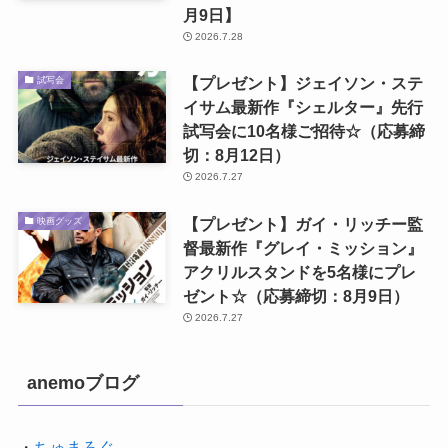
【プレゼント】キャスト＆監督登
試写会
壇予定！映画『我々は宇宙人』ジ
ャパンプレミアに10組20名様ご招
待☆（応募締切：8月12日）
2026.7.29
【プレゼント】アン・ハサウェイ
鑑賞券
×ユアン・マクレガー『オークス
トリートの異変』ムビチケオンラ
イン券を3名様に☆【応募締切：8
月9日】
2026.7.28
【プレゼント】ジェイソン・ステ
試写会
イサム最新作『シェルター』先行
試写会に10名様ご招待☆（応募締
切：8月12日）
2026.7.27