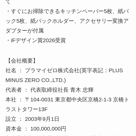
外形寸法 ： 約H933×W200×D182mm
ダストボックス容量： カセット式ホルダー使用時
約0.15L、
紙パック使用時 約0.20L
製造地 ： 中国
・紙パックでもキッチンペーパーでも使えるカセ
ット式
・ゴミに触れにくく、ホコリが舞いにくいゴミ捨
て
・すぐにお掃除できるキッチンペーパー5枚、紙パ
ック5枚、紙パックホルダー、アクセサリー変換ア
ダプターが付属
・iFデザイン賞2026受賞