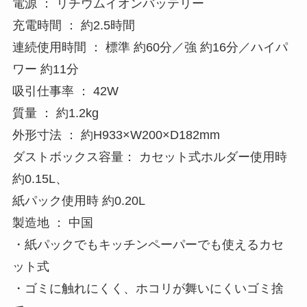
【商品概要】
±0 カセット式コードレスクリーナー(紙パック付
き)
2026年5月15日より順次発売
税込売価 ： 22,000円
カラー ： ホワイト／ブラウングレー
形名 ： XJC-K211
電源 ： リチウムイオンバッテリー
充電時間 ： 約2.5時間
連続使用時間 ： 標準 約60分／強 約16分／ハイパ
ワー 約11分
吸引仕事率 ： 42W
質量 ： 約1.2kg