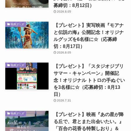
募締切：8月12日）
2026.8.05
【プレゼント】実写映画『モアナ
映画グッズ
と伝説の海』公開記念！オリジナ
ルグッズを6名様に☆（応募締
切：8月17日）
2026.8.05
【プレゼント】「スタジオジブリ
映画グッズ
サマー・キャンペーン」開催記
念！オリジナル トトロの手ぬぐい
を3名様に☆（応募締切：8月13
日）
2026.7.31
【プレゼント】映画『あの星が降
映画グッズ
る丘で、君とまた出会いたい。』
「百合の花香る特製しおり」＆