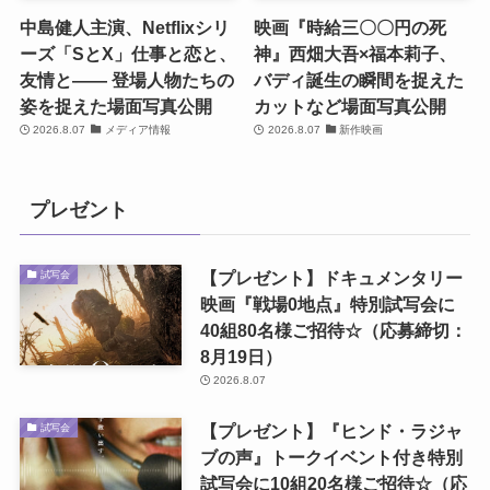
中島健人主演、Netflixシリ
映画『時給三〇〇円の死
ーズ「SとX」仕事と恋と、
神』西畑大吾×福本莉子、
友情と―― 登場人物たちの
バディ誕生の瞬間を捉えた
姿を捉えた場面写真公開
カットなど場面写真公開
2026.8.07
メディア情報
2026.8.07
新作映画
プレゼント
【プレゼント】ドキュメンタリー
試写会
映画『戦場0地点』特別試写会に
40組80名様ご招待☆（応募締切：
8月19日）
2026.8.07
【プレゼント】『ヒンド・ラジャ
試写会
ブの声』トークイベント付き特別
試写会に10組20名様ご招待☆（応