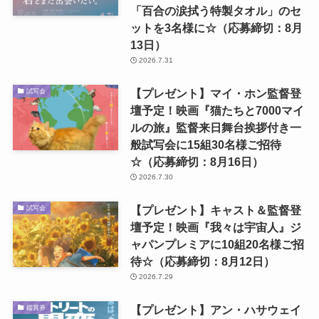
「百合の涙拭う特製タオル」のセ
ットを3名様に☆（応募締切：8月
13日）
2026.7.31
【プレゼント】マイ・ホン監督登
試写会
壇予定！映画『猫たちと7000マイ
ルの旅』監督来日舞台挨拶付き一
般試写会に15組30名様ご招待
☆（応募締切：8月16日）
2026.7.30
【プレゼント】キャスト＆監督登
試写会
壇予定！映画『我々は宇宙人』ジ
ャパンプレミアに10組20名様ご招
待☆（応募締切：8月12日）
2026.7.29
【プレゼント】アン・ハサウェイ
鑑賞券