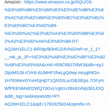
Amazon :
https://www.amazon.co.jp/AQUOS-
%E6%89%8B%E5%B8%B3%E5%9E%8B%E3%8
3%AC%E3%82%B6%E3%83%BC%E3%82%B1%
E3%83%BC%E3%82%B9-
%E3%83%AC%E3%82%A4%E3%83%BB%E3%8
2%A2%E3%82%A6%E3%83%88-RT-
AQ26H1ELC1-BR/dp/B0H5J24VNG/ref=sr_1_1?
__mk_ja_JP=%E3%82%AB%E3%82%BF%E3%82
%AB%E3%83%8A&crid=459C89J7I9W3&dib=eyJ
2IjoiMSJ9.rCrK6-6UMHFSfwLgQdwy-mryglr8Gn-
zH7EMwxI0YuHGjHj071QN20LucGBJIEps.7OFym
WfPEENMxEt2WQTdGvLVg61v28x9JxNjs3lGJOQ
&dib_tag=se&keywords=RT-
AQ26H1ELC1&qid=1783325624&sprefix=rt-