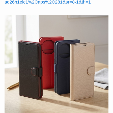
aq26h1elc1%2Caps%2C281&sr=8-1&th=1