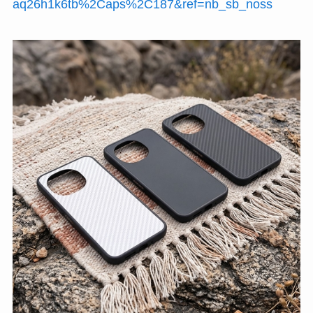
aq26h1k6tb%2Caps%2C187&ref=nb_sb_noss