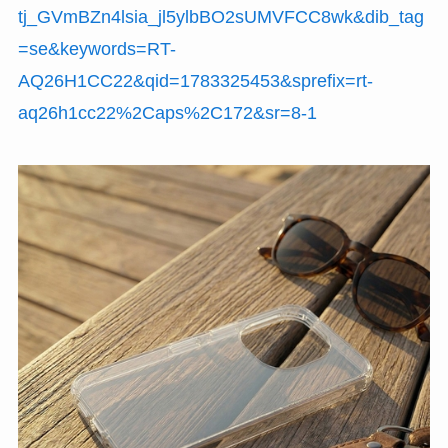
tj_GVmBZn4lsia_jl5ylbBO2sUMVFCC8wk&dib_tag
=se&keywords=RT-
AQ26H1CC22&qid=1783325453&sprefix=rt-
aq26h1cc22%2Caps%2C172&sr=8-1