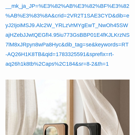
__mk_ja_JP=%E3%82%AB%E3%82%BF%E3%82
%AB%E3%83%8A&crid=2VR2T1SAE3CYD&dib=e
yJ2IjoiMSJ9.Alc2W_YRLzVrMYgEwT_NwOh45SW
ajHZebJJwtQEGfI4.95iu773GsBBP01E4fKJLKrzNS
7lM8xJRpyn8wPa8Hyc&dib_tag=se&keywords=RT
-AQ26H1K8TB&qid=1783325591&sprefix=rt-
aq26h1k8tb%2Caps%2C184&sr=8-2&th=1