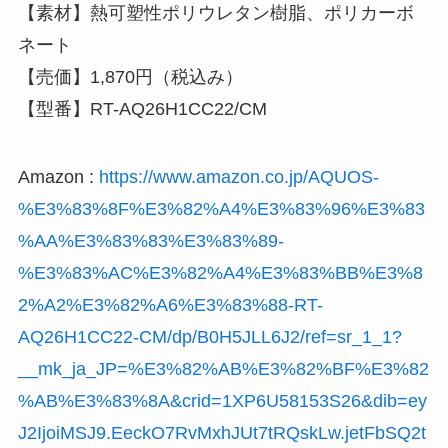
【素材】熱可塑性ポリウレタン樹脂、ポリカーボ
ネート
【売価】1,870円（税込み）
【型番】RT-AQ26H1CC22/CM
Amazon :
https://www.amazon.co.jp/AQUOS-
%E3%83%8F%E3%82%A4%E3%83%96%E3%83
%AA%E3%83%83%E3%83%89-
%E3%83%AC%E3%82%A4%E3%83%BB%E3%8
2%A2%E3%82%A6%E3%83%88-RT-
AQ26H1CC22-CM/dp/B0H5JLL6J2/ref=sr_1_1?
__mk_ja_JP=%E3%82%AB%E3%82%BF%E3%82
%AB%E3%83%8A&crid=1XP6U58153S26&dib=ey
J2IjoiMSJ9.EeckO7RvMxhJUt7tRQskLw.jetFbSQ2t