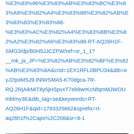
%E3%83%96%E3%83%AB%E3%83%BC%E3%8
3%A9%E3%82%A4%E3%83%88%E3%82%AB%E
3%83%83%E3%83%88-
%E3%83%AC%E3%82%A4%E3%83%BB%E3%8
2%A2%E3%82%A6%E3%83%88-RT-AQ26H1F-
SMG3/dp/B0H5JJCZPW/ref=sr_1_1?
__mk_ja_JP=%E3%82%AB%E3%82%BF%E3%82
%AB%E3%83%8A&crid=1EX1RFL0BPU34&dib=e
yJ2IjoiMSJ9.tNlWSMA5-K70dgca-7R-
RQ.2RjAikMiT8y5jHSpvxT7eb8wrKcNfqmMJWOU
mbtmy3E&dib_tag=se&keywords=RT-
AQ26H1F&qid=1783325662&sprefix=rt-
aq26h1f%2Caps%2C208&sr=8-1