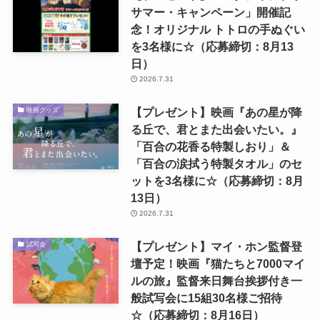
サマー・キャンペーン」開催記
念！オリジナル トトロの手ぬぐい
を3名様に☆（応募締切：8月13
日）
2026.7.31
【プレゼント】映画『あの星が降
映画グッズ
る丘で、君とまた出会いたい。』
「百合の花香る特製しおり」＆
「百合の涙拭う特製タオル」のセ
ットを3名様に☆（応募締切：8月
13日）
2026.7.31
【プレゼント】マイ・ホン監督登
試写会
壇予定！映画『猫たちと7000マイ
ルの旅』監督来日舞台挨拶付き一
般試写会に15組30名様ご招待
☆（応募締切：8月16日）