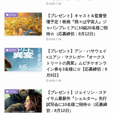
2026.7.30
【プレゼント】キャスト＆監督登
試写会
壇予定！映画『我々は宇宙人』ジ
ャパンプレミアに10組20名様ご招
待☆（応募締切：8月12日）
2026.7.29
【プレゼント】アン・ハサウェイ
鑑賞券
×ユアン・マクレガー『オークス
トリートの異変』ムビチケオンラ
イン券を3名様に☆【応募締切：8
月9日】
2026.7.28
【プレゼント】ジェイソン・ステ
試写会
イサム最新作『シェルター』先行
試写会に10名様ご招待☆（応募締
切：8月12日）