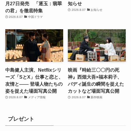
月27日発売 「逐玉：翡翠
知らせ
の君」を徹底特集
2026.8.07
お知らせ
2026.8.07
中国ドラマ
中島健人主演、Netflixシリ
映画『時給三〇〇円の死
ーズ「SとX」仕事と恋と、
神』西畑大吾×福本莉子、
友情と―― 登場人物たちの
バディ誕生の瞬間を捉えた
姿を捉えた場面写真公開
カットなど場面写真公開
2026.8.07
メディア情報
2026.8.07
新作映画
プレゼント