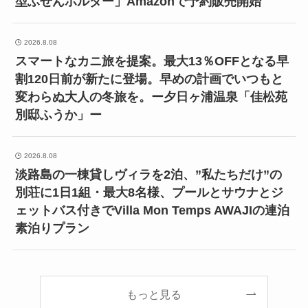
型ふせんホルダー」Amazonで予約販売開始
2026.8.08
スマートなカニ旅を提案。最大13％OFFとなる早
割120日前が新たに登場。早めの計画でいつもと
変わらぬ大人の冬旅を。ー夕日ヶ浦温泉「佳松苑
別邸ふうか」ー
2026.8.08
淡路島の一棟貸しヴィラを2泊、”私たちだけ”の
別荘に1日1組・最大8名様、プールとサウナとジ
ェットバス付きでVilla Mon Temps AWAJIの連泊
素泊りプラン
もっと見る