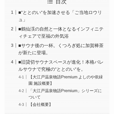
目次
■”ととのい”を加速させる「ご当地ロウリ
ュ」
■鶴仙渓の自然と一体となるインフィニテ
ィチェアで至福の外気浴
■サウナ後の一杯。くつろぎ処に加賀棒茶
が新たに登場。
■旧貸切サウナスペースが進化！本格バレ
ルサウナで究極の”ととのい”を。
【大江戸温泉物語Premium よしのや依緑
園 施設概要】
「大江戸温泉物語Premium」シリーズに
ついて
【会社概要】