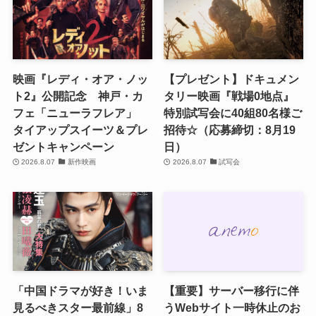
映画『レディ・オア・ノッ
【プレゼント】ドキュメン
ト2』公開記念 神戸・カ
タリー映画『戦場0地点』
フェ「ニューラフレア」
特別試写会に40組80名様ご
タイアップスイーツ＆プレ
招待☆（応募締切：8月19
ゼントキャンペーン
日）
2026.8.07
新作映画
2026.8.07
試写会
「中国ドラマが好き！いま
【重要】サーバー移行に伴
見るべきスター最前線」8
うWebサイト一時休止のお