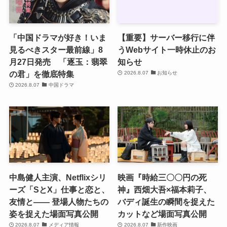
「中国ドラマが好き！いま
【重要】サーバー移行に伴
見るべきスター最前線」8
うWebサイト一時休止のお
月27日発売 「逐玉：翡翠
知らせ
の君」を徹底特集
2026.8.07
お知らせ
2026.8.07
中国ドラマ
中島健人主演、Netflixシリ
映画『時給三〇〇円の死
ーズ「SとX」仕事と恋と、
神』西畑大吾×福本莉子、
友情と―― 登場人物たちの
バディ誕生の瞬間を捉えた
姿を捉えた場面写真公開
カットなど場面写真公開
2026.8.07
メディア情報
2026.8.07
新作映画