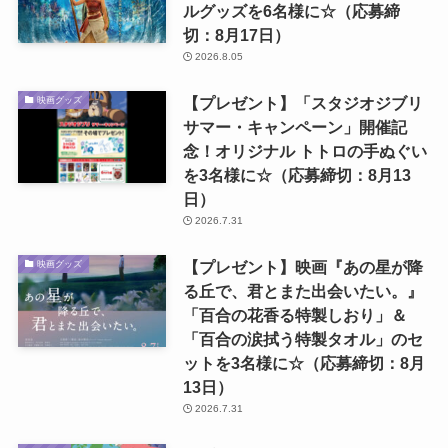
ルグッズを6名様に☆（応募締
切：8月17日）
2026.8.05
【プレゼント】「スタジオジブリ
映画グッズ
サマー・キャンペーン」開催記
念！オリジナル トトロの手ぬぐい
を3名様に☆（応募締切：8月13
日）
2026.7.31
【プレゼント】映画『あの星が降
映画グッズ
る丘で、君とまた出会いたい。』
「百合の花香る特製しおり」＆
「百合の涙拭う特製タオル」のセ
ットを3名様に☆（応募締切：8月
13日）
2026.7.31