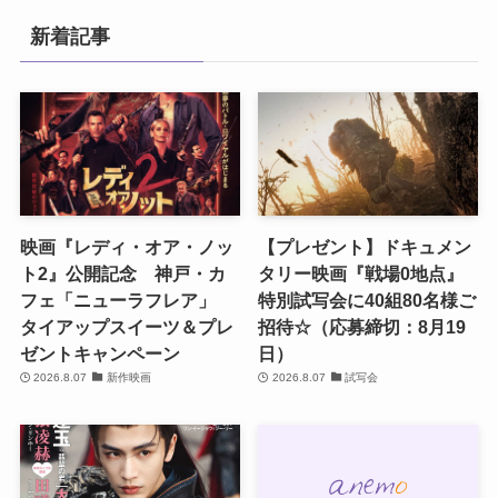
新着記事
映画『レディ・オア・ノッ
【プレゼント】ドキュメン
ト2』公開記念 神戸・カ
タリー映画『戦場0地点』
フェ「ニューラフレア」
特別試写会に40組80名様ご
タイアップスイーツ＆プレ
招待☆（応募締切：8月19
ゼントキャンペーン
日）
2026.8.07
新作映画
2026.8.07
試写会