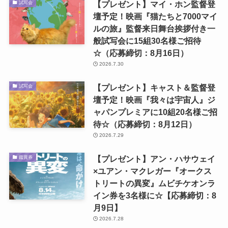
【プレゼント】マイ・ホン監督登
試写会
壇予定！映画『猫たちと7000マイ
ルの旅』監督来日舞台挨拶付き一
般試写会に15組30名様ご招待
☆（応募締切：8月16日）
2026.7.30
【プレゼント】キャスト＆監督登
試写会
壇予定！映画『我々は宇宙人』ジ
ャパンプレミアに10組20名様ご招
待☆（応募締切：8月12日）
2026.7.29
【プレゼント】アン・ハサウェイ
鑑賞券
×ユアン・マクレガー『オークス
トリートの異変』ムビチケオンラ
イン券を3名様に☆【応募締切：8
月9日】
2026.7.28