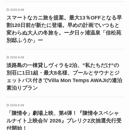
2026.8.08
スマートなカニ旅を提案。最大13％OFFとなる早
割120日前が新たに登場。早めの計画でいつもと
変わらぬ大人の冬旅を。ー夕日ヶ浦温泉「佳松苑
別邸ふうか」ー
2026.8.08
淡路島の一棟貸しヴィラを2泊、”私たちだけ”の
別荘に1日1組・最大8名様、プールとサウナとジ
ェットバス付きでVilla Mon Temps AWAJIの連泊
素泊りプラン
2026.8.08
「陳情令」劇場上映、第4弾！『陳情令スペシャ
ルナイト上映会Ⅳ 2026』プレリク2次抽選先行受
付開始！