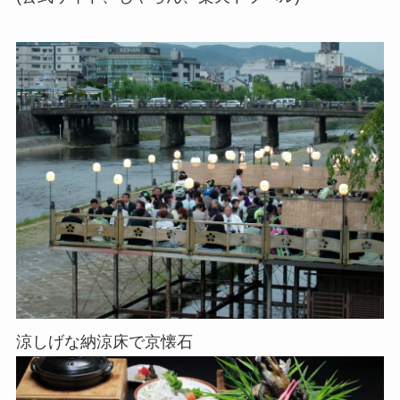
涼しげな納涼床で京懐石