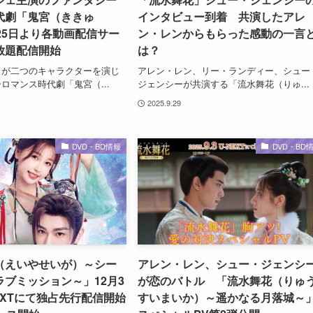
代劇「鬼宮（ききゅ
インタビュー到着 共演したアレ
25日より各動画配信サー
ン・レンからもらった感動の一言
放題配信開始
は？
ェが二つのキャラクターを演じ
アレン・レン、リー・ランディー、シュー
ロマンス時代劇「鬼宮（...
ジェンシーが共演する「流水舞花（りゅ...
2025.9.29
DVD・BD情報
DVD・BD
（えいやせいが）～シー
アレン・レン、シュー・ジェンシ
ブミッション～」12月3
が恋のバトル 「流水舞花（りゅ
EXTにて独占先行配信開始
すいまいか）～遥かなる月落城～