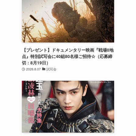
【プレゼント】ドキュメンタリー映画『戦場0地
点』特別試写会に40組80名様ご招待☆（応募締
切：8月19日）
2026.8.07
試写会