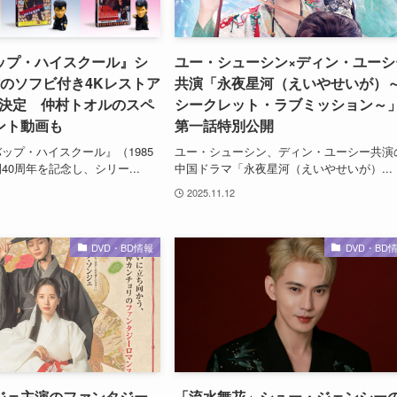
ップ・ハイスクール』シ
ユー・シューシン×ディン・ユーシ
作のソフビ付き4Kレストア
共演「永夜星河（えいやせいが）
y発売決定 仲村トオルのスペ
シークレット・ラブミッション～
ント動画も
第一話特別公開
ップ・ハイスクール』（1985
ユー・シューシン、ディン・ユーシー共演
40周年を記念し、シリー...
中国ドラマ「永夜星河（えいやせいが）...
2025.11.12
DVD・BD情報
DVD・BD
ジェ主演のファンタジー
「流水舞花」シュー・ジェンシー