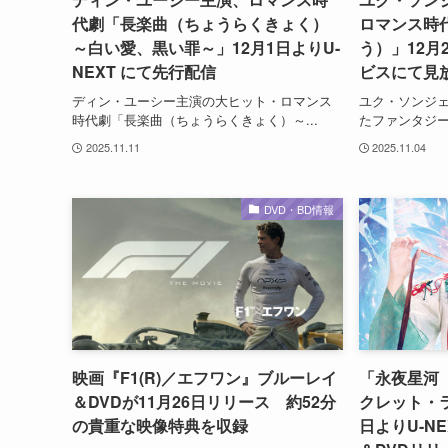
代劇「長楽曲（ちょうらくきょく）
ロマンス時
～白い愛、黒い罪～」12月1日よりU-
う）」12月
NEXT にて先行配信
ビスにて見
ディン・ユーシー主演の大ヒット・ロマンス
ユク・ソンジ
時代劇「長楽曲（ちょうらくきょく）～...
たファンタジー
2025.11.11
2025.11.04
DVD・BD情報
映画『F1(R)／エフワン』ブルーレイ
「永夜星河
＆DVDが11月26日リリース 約52分
クレット・ラ
の貴重な映像特典を収録
日よりU-N