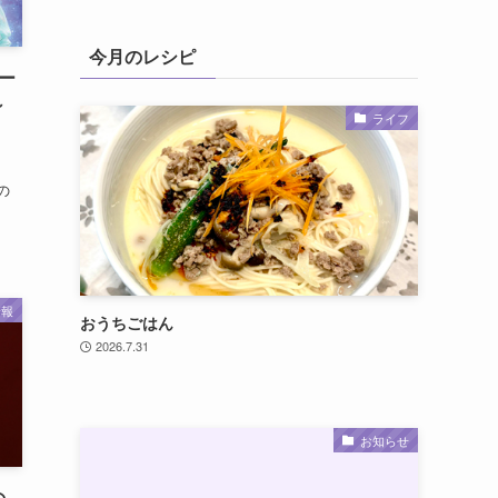
今月のレシピ
ー
～
ライフ
」
の
情報
おうちごはん
2026.7.31
お知らせ
の