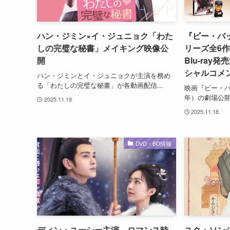
ハン・ジミン×イ・ジュニョク「わた
『ビー・バ
しの完璧な秘書」メイキング映像公
リーズ全6
開
Blu-ra
シャルコメ
ハン・ジミンとイ・ジュニョクが主演を務め
る「わたしの完璧な秘書」が各動画配信...
映画『ビー・バ
年）の劇場公開
2025.11.19
2025.11.18
DVD・BD情報
ディン・ユーシー主演、ロマンス時
ユク・ソン