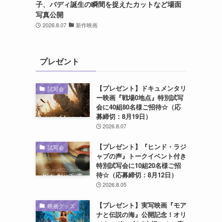
子、バディ誕生の瞬間を捉えたカットなど場面
写真公開
2026.8.07
新作映画
プレゼント
【プレゼント】ドキュメンタリ
試写会
ー映画『戦場0地点』特別試写
会に40組80名様ご招待☆（応
募締切：8月19日）
2026.8.07
【プレゼント】『ヒンド・ラジ
試写会
ャブの声』トークイベント付き
特別試写会に10組20名様ご招
待☆（応募締切：8月12日）
2026.8.05
【プレゼント】実写映画『モア
映画グッズ
ナと伝説の海』公開記念！オリ