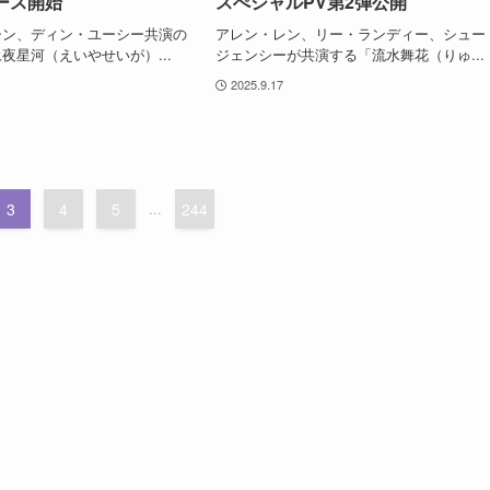
ース開始
スぺシャルPV第2弾公開
シン、ディン・ユーシー共演の
アレン・レン、リー・ランディー、シュー
夜星河（えいやせいが）...
ジェンシーが共演する「流水舞花（りゅ...
2025.9.17
3
4
5
...
244