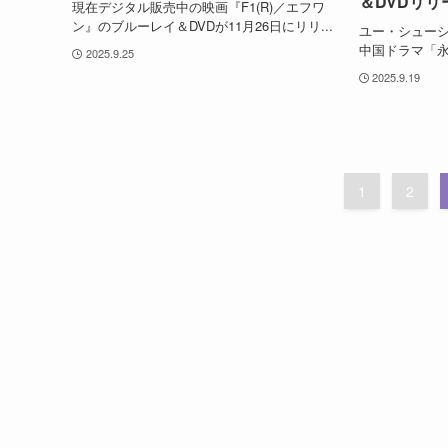
＆DVDリリ
現在デジタル販売中の映画『F1(R)／エフワ
ン』のブルーレイ＆DVDが11月26日にリリ...
ユー・シュー
中国ドラマ「永
2025.9.25
2025.9.19
1
2