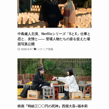
中島健人主演、Netflixシリーズ「SとX」仕事と
恋と、友情と―― 登場人物たちの姿を捉えた場
面写真公開
2026.8.07
メディア情報
映画『時給三〇〇円の死神』西畑大吾×福本莉