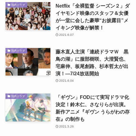
Netflix「全裸監督 シーズン２」ダ
国内ドラマ
イヤモンド映像のスタッフ＆女優
が一堂に会した豪華“お披露目”メ
イキング映像が解禁！
2021.6.07
藤木直人主演「連続ドラマＷ 黒
国内ドラマ
鳥の湖」に服部樹咲、大澄賢也、
宅麻伸、板尾創路、杉本哲太が出
演！―7/24放送開始
2021.6.04
「ギヴン」FODにて実写ドラマ化
国内ドラマ
決定！鈴木仁、さなりらが出演。
新作アニメ『ギヴン うらがわの存
在』の制作も
2021.5.26