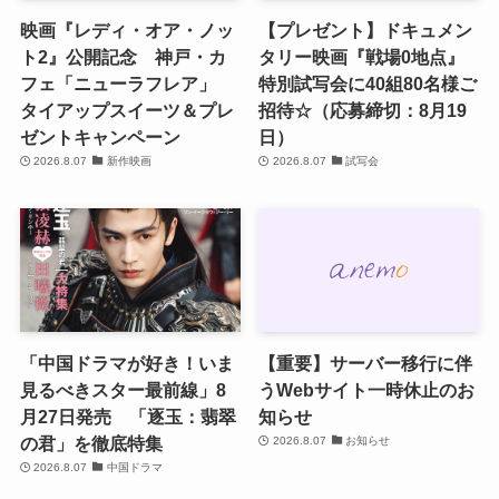
映画『レディ・オア・ノッ
【プレゼント】ドキュメン
ト2』公開記念 神戸・カ
タリー映画『戦場0地点』
フェ「ニューラフレア」
特別試写会に40組80名様ご
タイアップスイーツ＆プレ
招待☆（応募締切：8月19
ゼントキャンペーン
日）
2026.8.07
新作映画
2026.8.07
試写会
「中国ドラマが好き！いま
【重要】サーバー移行に伴
見るべきスター最前線」8
うWebサイト一時休止のお
月27日発売 「逐玉：翡翠
知らせ
の君」を徹底特集
2026.8.07
お知らせ
2026.8.07
中国ドラマ