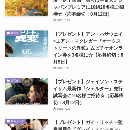
壇予定！映画『我々は宇宙人』ジ
ャパンプレミアに10組20名様ご招
待☆（応募締切：8月12日）
2026.7.29
【プレゼント】アン・ハサウェイ
鑑賞券
×ユアン・マクレガー『オークス
トリートの異変』ムビチケオンラ
イン券を3名様に☆【応募締切：8
月9日】
2026.7.28
【プレゼント】ジェイソン・ステ
試写会
イサム最新作『シェルター』先行
試写会に10名様ご招待☆（応募締
切：8月12日）
2026.7.27
【プレゼント】ガイ・リッチー監
映画グッズ
督最新作『グレイ・ミッション』