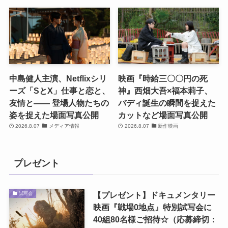
中島健人主演、Netflixシリ
映画『時給三〇〇円の死
ーズ「SとX」仕事と恋と、
神』西畑大吾×福本莉子、
友情と―― 登場人物たちの
バディ誕生の瞬間を捉えた
姿を捉えた場面写真公開
カットなど場面写真公開
2026.8.07
メディア情報
2026.8.07
新作映画
プレゼント
【プレゼント】ドキュメンタリー
試写会
映画『戦場0地点』特別試写会に
40組80名様ご招待☆（応募締切：