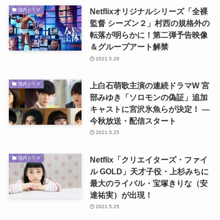
Netflixオリジナルシリーズ「全裸
国内ドラマ
監督 シーズン２」村西の規格外の
転落が明らかに！第二弾予告映像
＆グループアート解禁
2021.5.26
上白石萌歌主演の連続ドラマW 宮
国内ドラマ
部みゆき「ソロモンの偽証」追加
キャストに宮沢氷魚らが決定！ ―
今秋放送・配信スタート
2021.5.25
Netflix「クリエイターズ・ファイ
国内ドラマ
ル GOLD」天才子役・上杉みちに
最大のライバル・宝塚きりな（安
達祐実）が出現！
2021.5.25