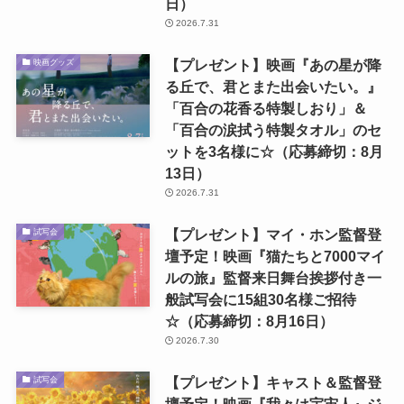
日）
2026.7.31
【プレゼント】映画『あの星が降
映画グッズ
る丘で、君とまた出会いたい。』
「百合の花香る特製しおり」＆
「百合の涙拭う特製タオル」のセ
ットを3名様に☆（応募締切：8月
13日）
2026.7.31
【プレゼント】マイ・ホン監督登
試写会
壇予定！映画『猫たちと7000マイ
ルの旅』監督来日舞台挨拶付き一
般試写会に15組30名様ご招待
☆（応募締切：8月16日）
2026.7.30
【プレゼント】キャスト＆監督登
試写会