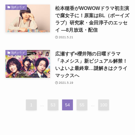
松本穂香がWOWOWドラマ初主演
国内ドラマ
で腐女子に！原案はBL（ボーイズ
ラブ）研究家・金田淳子のエッセ
イ ―8月放送・配信
2021.5.21
広瀬すず×櫻井翔の日曜ドラマ
国内ドラマ
「ネメシス」新ビジュアル解禁！
いよいよ最終章…謎解きはクライ
マックスへ
2021.5.19
1
...
53
54
55
...
100