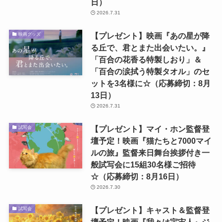
日）
2026.7.31
【プレゼント】映画『あの星が降
映画グッズ
る丘で、君とまた出会いたい。』
「百合の花香る特製しおり」＆
「百合の涙拭う特製タオル」のセ
ットを3名様に☆（応募締切：8月
13日）
2026.7.31
【プレゼント】マイ・ホン監督登
試写会
壇予定！映画『猫たちと7000マイ
ルの旅』監督来日舞台挨拶付き一
般試写会に15組30名様ご招待
☆（応募締切：8月16日）
2026.7.30
【プレゼント】キャスト＆監督登
試写会