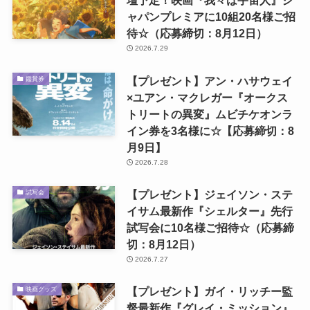
壇予定！映画『我々は宇宙人』ジ
ャパンプレミアに10組20名様ご招
待☆（応募締切：8月12日）
2026.7.29
【プレゼント】アン・ハサウェイ
鑑賞券
×ユアン・マクレガー『オークス
トリートの異変』ムビチケオンラ
イン券を3名様に☆【応募締切：8
月9日】
2026.7.28
【プレゼント】ジェイソン・ステ
試写会
イサム最新作『シェルター』先行
試写会に10名様ご招待☆（応募締
切：8月12日）
2026.7.27
【プレゼント】ガイ・リッチー監
映画グッズ
督最新作『グレイ・ミッション』