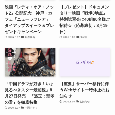
映画『レディ・オア・ノッ
【プレゼント】ドキュメン
ト2』公開記念 神戸・カ
タリー映画『戦場0地点』
フェ「ニューラフレア」
特別試写会に40組80名様ご
タイアップスイーツ＆プレ
招待☆（応募締切：8月19
ゼントキャンペーン
日）
2026.8.07
新作映画
2026.8.07
試写会
「中国ドラマが好き！いま
【重要】サーバー移行に伴
見るべきスター最前線」8
うWebサイト一時休止のお
月27日発売 「逐玉：翡翠
知らせ
の君」を徹底特集
2026.8.07
お知らせ
2026.8.07
中国ドラマ