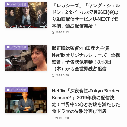
「レガシーズ」「ヤング・シェル
メディア情報
ドン」2タイトルが7月26日(金)よ
り動画配信サービスU-NEXTで日
本初、独占配信開始！
2019.7.12
武正晴総監督×山田孝之主演
メディア情報
Netflixオリジナルシリーズ「全裸
監督」予告映像解禁！8月8日
（木）から全世界独占配信
2019.6.26
Netflix『深夜食堂-Tokyo Stories
メディア情報
Season2-』2019年秋に配信決
定！世界中の心とお腹を満たした
食ドラマの先駆け再び開店
2019.6.20