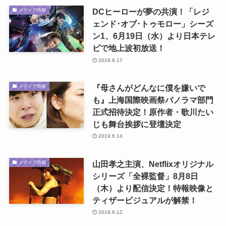
DCヒーローが夢の共演！「レジ
メディア情報
ェンド･オブ･トゥモロー」シーズ
ン1、6月19日（水）より日本テレ
ビで地上波初放送！
2019.6.17
『母さんがどんなに僕を嫌いで
メディア情報
も』上海国際映画祭パノラマ部門
正式招待決定！原作者・歌川たい
じも舞台挨拶に登壇決定
2019.6.14
山田孝之主演、Netflixオリジナル
メディア情報
シリーズ「全裸監督」8月8日
（木）より配信決定！特報映像と
ティザービジュアルが解禁！
2019.6.12