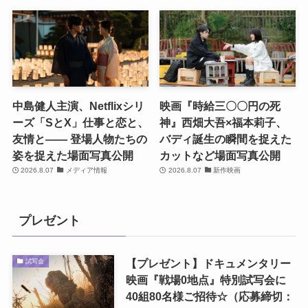
中島健人主演、Netflixシリ
映画『時給三〇〇円の死
ーズ「SとX」仕事と恋と、
神』西畑大吾×福本莉子、
友情と―― 登場人物たちの
バディ誕生の瞬間を捉えた
姿を捉えた場面写真公開
カットなど場面写真公開
2026.8.07
メディア情報
2026.8.07
新作映画
プレゼント
【プレゼント】ドキュメンタリー
試写会
映画『戦場0地点』特別試写会に
40組80名様ご招待☆（応募締切：