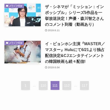
ザ・シネマが「ミッション：イン
メディア情報
ポッシブル」シリーズ5作品を一
挙放送決定！声優・森川智之さん
のコメント到着（動画あり）
2019.6.11
イ・ビョンホン主演『MASTER／
メディア情報
マスター』Huluにて6/21より独占
配信決定&CJエンタテインメント
の韓国映画も続々配信!
2019.6.04
1
...
110
111
112
...
117