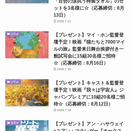
「百合の涙拭う特製タオル」のセ
ットを3名様に☆（応募締切：8月
13日）
2026.7.31
【プレゼント】マイ・ホン監督登
試写会
壇予定！映画『猫たちと7000マイ
ルの旅』監督来日舞台挨拶付き一
般試写会に15組30名様ご招待
☆（応募締切：8月16日）
2026.7.30
【プレゼント】キャスト＆監督登
試写会
壇予定！映画『我々は宇宙人』ジ
ャパンプレミアに10組20名様ご招
待☆（応募締切：8月12日）
2026.7.29
【プレゼント】アン・ハサウェイ
鑑賞券
×ユアン・マクレガー『オークス