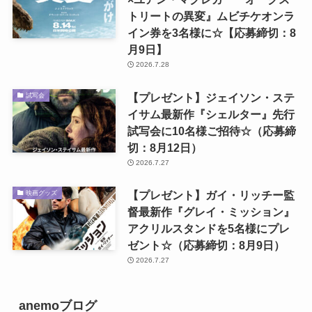
トリートの異変』ムビチケオンラ
イン券を3名様に☆【応募締切：8
月9日】
2026.7.28
【プレゼント】ジェイソン・ステ
試写会
イサム最新作『シェルター』先行
試写会に10名様ご招待☆（応募締
切：8月12日）
2026.7.27
【プレゼント】ガイ・リッチー監
映画グッズ
督最新作『グレイ・ミッション』
アクリルスタンドを5名様にプレ
ゼント☆（応募締切：8月9日）
2026.7.27
anemoブログ