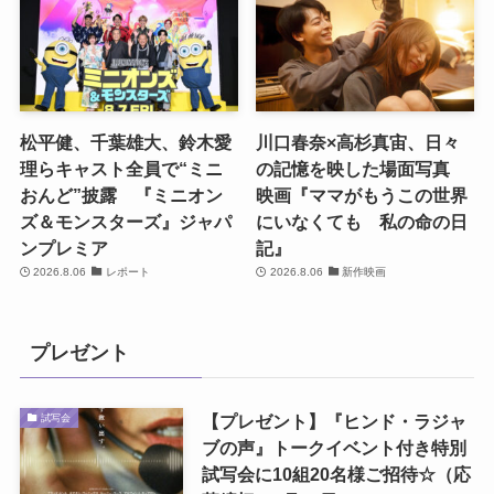
松平健、千葉雄大、鈴木愛
川口春奈×高杉真宙、日々
理らキャスト全員で“ミニ
の記憶を映した場面写真
おんど”披露 『ミニオン
映画『ママがもうこの世界
ズ＆モンスターズ』ジャパ
にいなくても 私の命の日
ンプレミア
記』
2026.8.06
レポート
2026.8.06
新作映画
プレゼント
【プレゼント】『ヒンド・ラジャ
試写会
ブの声』トークイベント付き特別
試写会に10組20名様ご招待☆（応