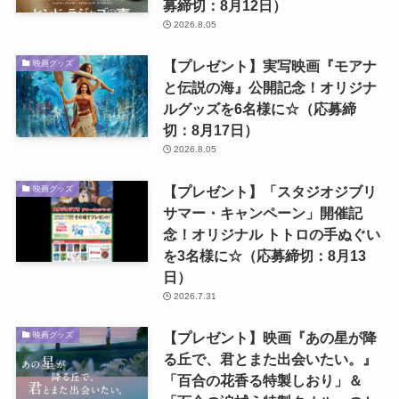
募締切：8月12日）
2026.8.05
【プレゼント】実写映画『モアナ
映画グッズ
と伝説の海』公開記念！オリジナ
ルグッズを6名様に☆（応募締
切：8月17日）
2026.8.05
【プレゼント】「スタジオジブリ
映画グッズ
サマー・キャンペーン」開催記
念！オリジナル トトロの手ぬぐい
を3名様に☆（応募締切：8月13
日）
2026.7.31
【プレゼント】映画『あの星が降
映画グッズ
る丘で、君とまた出会いたい。』
「百合の花香る特製しおり」＆