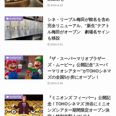
2024.4.03
シネ・リーブル梅田が館名を含め
映画館情報
完全リニューアル、“新生”テアト
ル梅田がオープン 劇場名サイン
も移設
2024.3.01
『ザ・スーパーマリオブラザー
映画館情報
ズ・ムービー』公開記念“スーパ
ーマリオシアター”がTOHOシネマ
ズの全国5か所にオープン！
2023.3.06
『ミニオンズ フィーバー』公開記
映画館情報
念！TOHOシネマズ 渋谷にミニオ
ンズシアター期間限定オープン決