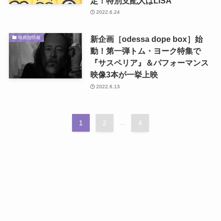
定！特別支配人はLiSA
2022.6.24
新企画［odessa dope box］始
映画館情報
動！第一弾トム・ヨーク特集で
『サスペリア』＆パフォーマンス
映像3本が一挙上映
2022.6.13
1
2
...
4