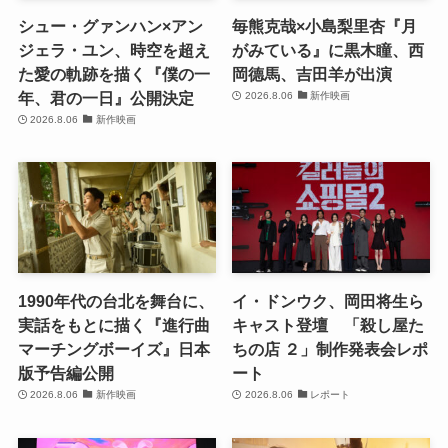
シュー・グァンハン×アン
毎熊克哉×小島梨里杏『月
ジェラ・ユン、時空を超え
がみている』に黒木瞳、西
た愛の軌跡を描く『僕の一
岡德馬、吉田羊が出演
年、君の一日』公開決定
2026.8.06
新作映画
2026.8.06
新作映画
1990年代の台北を舞台に、
イ・ドンウク、岡田将生ら
実話をもとに描く『進行曲
キャスト登壇 「殺し屋た
マーチングボーイズ』日本
ちの店 ２」制作発表会レポ
版予告編公開
ート
2026.8.06
新作映画
2026.8.06
レポート