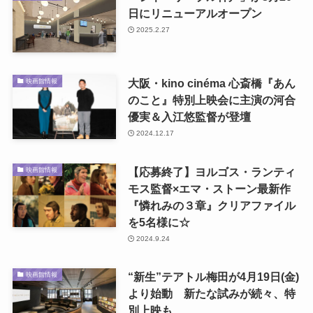
日にリニューアルオープン
2025.2.27
大阪・kino cinéma 心斎橋『あん
映画館情報
のこと』特別上映会に主演の河合
優実＆入江悠監督が登壇
2024.12.17
【応募終了】ヨルゴス・ランティ
映画館情報
モス監督×エマ・ストーン最新作
『憐れみの３章』クリアファイル
を5名様に☆
2024.9.24
“新生”テアトル梅田が4月19日(金)
映画館情報
より始動 新たな試みが続々、特
別上映も