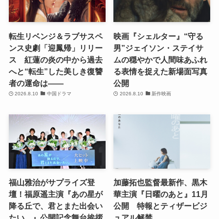
転生リベンジ＆ラブサスペ
映画『シェルター』“守る
ンス史劇「迎鳳帰」リリー
男”ジェイソン・ステイサ
ス 紅蓮の炎の中から過去
ムの穏やかで人間味あふれ
へと“転生”した美しき復讐
る表情を捉えた新場面写真
者の運命は――
公開
2026.8.10
中国ドラマ
2026.8.10
新作映画
福山雅治がサプライズ登
加藤拓也監督最新作、黒木
壇！福原遥主演『あの星が
華主演『日曜のあと』11月
降る丘で、君とまた出会い
公開 特報とティザービジ
たい。』公開記念舞台挨拶
ュアル解禁