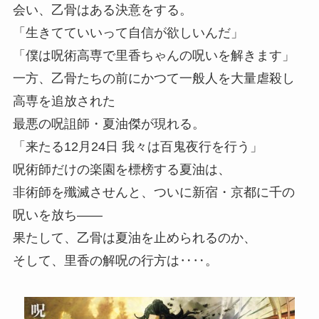
会い、乙骨はある決意をする。
「生きてていいって自信が欲しいんだ」
「僕は呪術高専で里香ちゃんの呪いを解きます」
一方、乙骨たちの前にかつて一般人を大量虐殺し
高専を追放された
最悪の呪詛師・夏油傑が現れる。
「来たる12月24日 我々は百鬼夜行を行う」
呪術師だけの楽園を標榜する夏油は、
非術師を殲滅させんと、ついに新宿・京都に千の
呪いを放ち――
果たして、乙骨は夏油を止められるのか、
そして、里香の解呪の行方は‥‥。