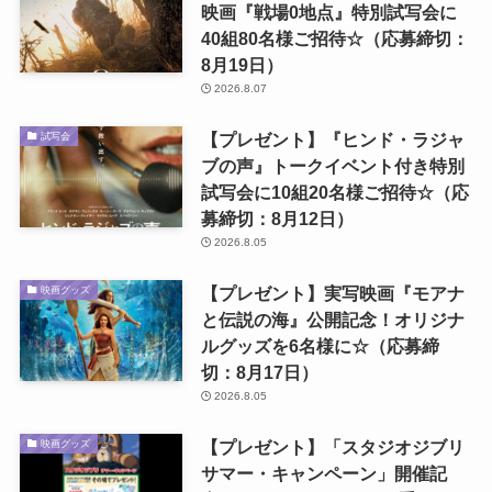
映画『戦場0地点』特別試写会に
40組80名様ご招待☆（応募締切：
8月19日）
2026.8.07
【プレゼント】『ヒンド・ラジャ
試写会
ブの声』トークイベント付き特別
試写会に10組20名様ご招待☆（応
募締切：8月12日）
2026.8.05
【プレゼント】実写映画『モアナ
映画グッズ
と伝説の海』公開記念！オリジナ
ルグッズを6名様に☆（応募締
切：8月17日）
2026.8.05
【プレゼント】「スタジオジブリ
映画グッズ
サマー・キャンペーン」開催記