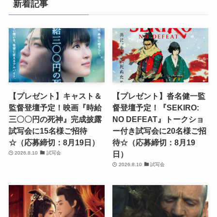
新着記事
【プレゼント】キャスト＆
【プレゼント】沓名健一監
監督登壇予定！映画『時給
督登壇予定！『SEKIRO:
三〇〇円の死神』完成披露
NO DEFEAT』トークショ
試写会に15名様ご招待
ー付き試写会に20名様ご招
☆（応募締切：8月19日）
待☆（応募締切：8月19
日）
2026.8.10
試写会
2026.8.10
試写会