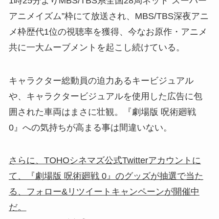
1時25分よりMBS/TBS系全国28局ネット“スーパー
アニメイズム”枠にて放送され、MBS/TBS深夜アニ
メ枠歴代1位の視聴率を獲得、今なお原作・アニメ
共に一大ムーブメントを起こし続けている。
キャラクター総動員の迫力あるキービジュアル
や、キャラクタービジュアルを使用した広告に包
囲された車両はまさに壮観。『劇場版 呪術廻戦
0』への気持ちが高まる事は間違いない。
さらに、TOHOシネマズ公式Twitterアカウントに
て、『劇場版 呪術廻戦 0』のグッズが抽選で当た
る、フォロー&リツイートキャンペーンが開催中
だ。