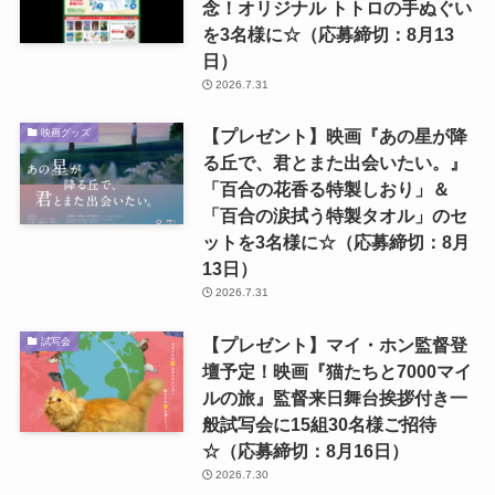
念！オリジナル トトロの手ぬぐい
を3名様に☆（応募締切：8月13
日）
2026.7.31
【プレゼント】映画『あの星が降
映画グッズ
る丘で、君とまた出会いたい。』
「百合の花香る特製しおり」＆
「百合の涙拭う特製タオル」のセ
ットを3名様に☆（応募締切：8月
13日）
2026.7.31
【プレゼント】マイ・ホン監督登
試写会
壇予定！映画『猫たちと7000マイ
ルの旅』監督来日舞台挨拶付き一
般試写会に15組30名様ご招待
☆（応募締切：8月16日）
2026.7.30