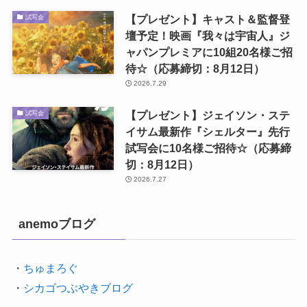
【プレゼント】キャスト＆監督登
試写会
壇予定！映画『我々は宇宙人』ジ
ャパンプレミアに10組20名様ご招
待☆（応募締切：8月12日）
2026.7.29
【プレゼント】ジェイソン・ステ
試写会
イサム最新作『シェルター』先行
試写会に10名様ご招待☆（応募締
切：8月12日）
2026.7.27
anemoブログ
・
ちゅまろぐ
・
シカゴつぶやきブログ