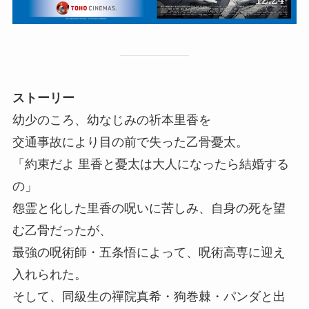
ストーリー
幼少のころ、幼なじみの祈本里香を
交通事故により目の前で失った乙骨憂太。
「約束だよ 里香と憂太は大人になったら結婚する
の」
怨霊と化した里香の呪いに苦しみ、自身の死を望
む乙骨だったが、
最強の呪術師・五条悟によって、呪術高専に迎え
入れられた。
そして、同級生の禪院真希・狗巻棘・パンダと出