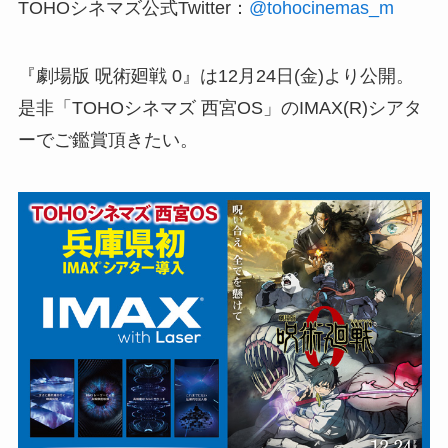
TOHOシネマズ公式Twitter：
@tohocinemas_m
『劇場版 呪術廻戦 0』は12月24日(金)より公開。
是非「TOHOシネマズ 西宮OS」のIMAX(R)シアタ
ーでご鑑賞頂きたい。