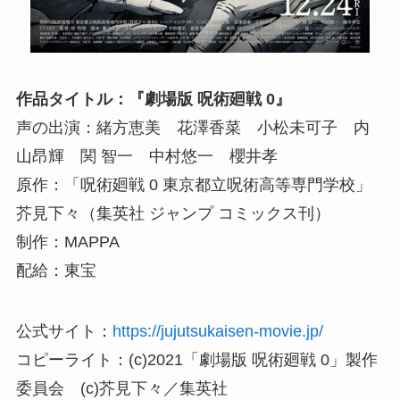
作品タイトル：『劇場版 呪術廻戦 0』
声の出演：緒方恵美 花澤香菜 小松未可子 内
山昂輝 関 智一 中村悠一 櫻井孝
原作：「呪術廻戦 0 東京都立呪術高等専門学校」
芥見下々（集英社 ジャンプ コミックス刊）
制作：MAPPA
配給：東宝
公式サイト：
https://jujutsukaisen-movie.jp/
コピーライト：(c)2021「劇場版 呪術廻戦 0」製作
委員会 (c)芥見下々／集英社