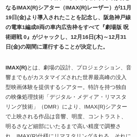
なるIMAX(R)シアター（IMAX
(R)
レーザー）が11月
19日(金)より導入されたことを記念し、阪急神戸線
の電車1編成8両の車内広告枠をすべて『劇場版 呪
術廻戦 0』がジャックし、12月16日(木)～12月31
日(金)の期間に運行することが決定した。
IMAX(R)
とは、劇場の設計、プロジェクション、音
響までもがカスタマイズされた世界最高峰の没入
型映画体験を提供するシアター。特許を持つ独自
の映像処理技術「デジタル・メディア・リマスタ
リング技術」（DMR）により、IMAX(R)シアター
で上映される作品は音響、明度、コントラスト、
明るさなど細部にいたるまで高い精度で調整さ
れ、IMAX(R)仕様にリマスタリングされる。それに