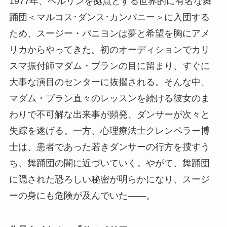
1977年、ベルリンを拠点とする世界的に有名な舞
踊団＜マルコス･ダンス･カンパニー＞に入団する
ため、スージー・バニヨンは夢と希望を胸にアメ
リカからやってきた。初のオーディションでカリ
スマ振付師マダム・ブランの目に留まり、すぐに
大事な演目のセンターに抜擢される。そんな中、
マダム・ブラン直々のレッスンを続ける彼女のま
わりで不可解な出来事が頻発、ダンサーが次々と
失踪を遂げる。一方、心理療法士クレンペラー博
士は、患者であった若きダンサーの行方を捜すう
ち、舞踊団の闇に近づいていく。やがて、舞踊団
に隠された恐ろしい秘密が明らかになり、スージ
ーの身にも危険が及んでいた――。