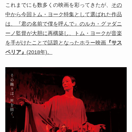
これまでにも数多くの映画を彩ってきたが、
その
中から今回トム・ヨーク特集として選ばれた作品
は、『君の名前で僕を呼んで』のルカ・グァダニ
ーノ監督が大胆に再構築し、トム・ヨークが音楽
を手がけたことで話題となったホラー映画
『サス
ペリア』
(2018年)。