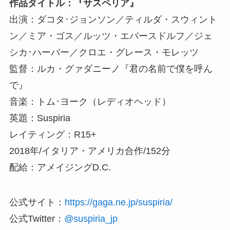
作品タイトル：『サスペリア』
出演：ダコタ･ジョンソン／ティルダ・スウィント
ン／ミア・ゴス／ルッツ・エバースドルフ／ジェ
シカ･ハーバー／クロエ・グレース・モレッツ
監督：ルカ・グァダニーノ『君の名前で僕を呼ん
で』
音楽：トム･ヨーク（レディオヘッド）
英題：Suspiria
レイティング：R15+
2018年/イタリア・アメリカ合作/152分
配給：アメイジングD.C.
公式サイト：
https://gaga.ne.jp/suspiria/
公式Twitter：
@suspiria_jp