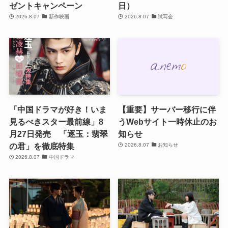
ゼントキャンペーン
日）
2026.8.07
新作映画
2026.8.07
試写会
「中国ドラマが好き！いま
【重要】サーバー移行に伴
見るべきスター最前線」8
うWebサイト一時休止のお
月27日発売 「逐玉：翡翠
知らせ
の君」を徹底特集
2026.8.07
お知らせ
2026.8.07
中国ドラマ