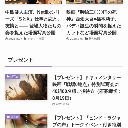
中島健人主演、Netflixシリ
映画『時給三〇〇円の死
ーズ「SとX」仕事と恋と、
神』西畑大吾×福本莉子、
友情と―― 登場人物たちの
バディ誕生の瞬間を捉えた
姿を捉えた場面写真公開
カットなど場面写真公開
2026.8.07
メディア情報
2026.8.07
新作映画
プレゼント
【プレゼント】ドキュメンタリー
試写会
映画『戦場0地点』特別試写会に
40組80名様ご招待☆（応募締切：
8月19日）
2026.8.07
【プレゼント】『ヒンド・ラジャ
試写会
ブの声』トークイベント付き特別