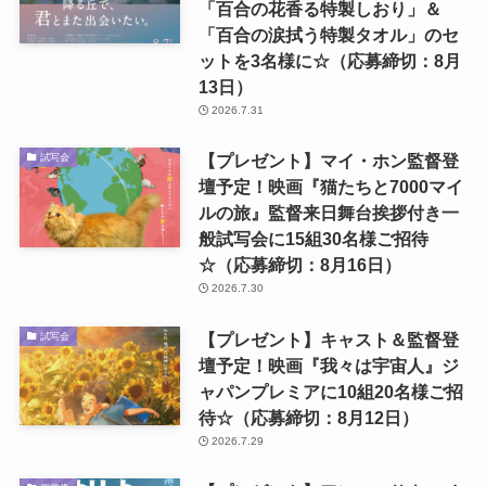
「百合の花香る特製しおり」＆
「百合の涙拭う特製タオル」のセ
ットを3名様に☆（応募締切：8月
13日）
2026.7.31
【プレゼント】マイ・ホン監督登
試写会
壇予定！映画『猫たちと7000マイ
ルの旅』監督来日舞台挨拶付き一
般試写会に15組30名様ご招待
☆（応募締切：8月16日）
2026.7.30
【プレゼント】キャスト＆監督登
試写会
壇予定！映画『我々は宇宙人』ジ
ャパンプレミアに10組20名様ご招
待☆（応募締切：8月12日）
2026.7.29