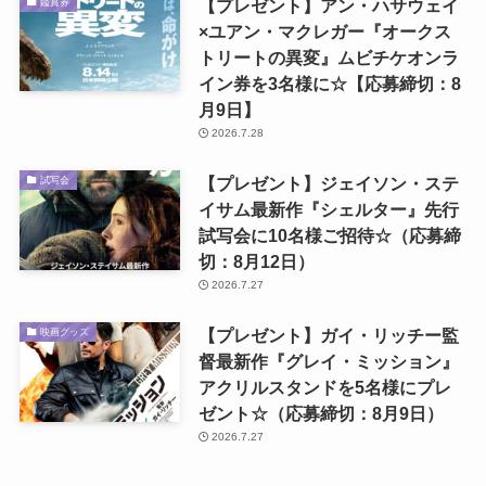
【プレゼント】アン・ハサウェイ
鑑賞券
×ユアン・マクレガー『オークス
トリートの異変』ムビチケオンラ
イン券を3名様に☆【応募締切：8
月9日】
2026.7.28
【プレゼント】ジェイソン・ステ
試写会
イサム最新作『シェルター』先行
試写会に10名様ご招待☆（応募締
切：8月12日）
2026.7.27
【プレゼント】ガイ・リッチー監
映画グッズ
督最新作『グレイ・ミッション』
アクリルスタンドを5名様にプレ
ゼント☆（応募締切：8月9日）
2026.7.27