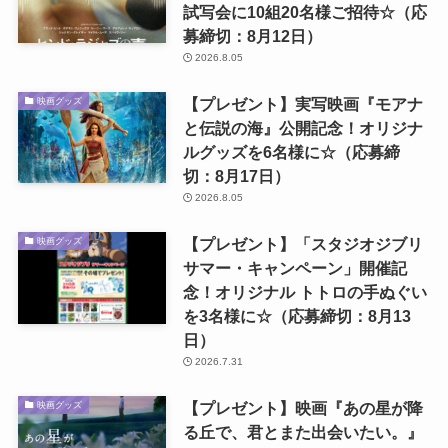
試写会に10組20名様ご招待☆（応
募締切：8月12日）
2026.8.05
【プレゼント】実写映画『モアナ
映画グッズ
と伝説の海』公開記念！オリジナ
ルグッズを6名様に☆（応募締
切：8月17日）
2026.8.05
【プレゼント】「スタジオジブリ
映画グッズ
サマー・キャンペーン」開催記
念！オリジナル トトロの手ぬぐい
を3名様に☆（応募締切：8月13
日）
2026.7.31
【プレゼント】映画『あの星が降
映画グッズ
る丘で、君とまた出会いたい。』