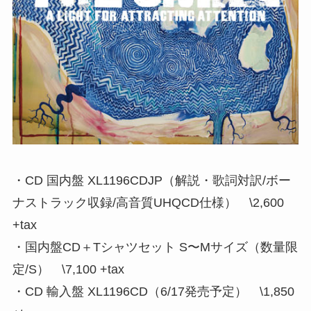
・CD 国内盤 XL1196CDJP（解説・歌詞対訳/ボー
ナストラック収録/高音質UHQCD仕様） \2,600
+tax
・国内盤CD＋Tシャツセット S〜Mサイズ（数量限
定/S） \7,100 +tax
・CD 輸入盤 XL1196CD（6/17発売予定） \1,850