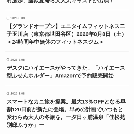
村瀬歩、藤原夏海ら大人気キャストが出演！
2026.8.08
【グランドオープン】エニタイムフィットネス二
子玉川店（東京都世田谷区）2026年8月8日（土）
＜24時間年中無休のフィットネスジム＞
2026.8.08
デスクにハイエースがやってきた。「ハイエース
型ふせんホルダー」Amazonで予約販売開始
2026.8.08
スマートなカニ旅を提案。最大13％OFFとなる早
割120日前が新たに登場。早めの計画でいつもと
変わらぬ大人の冬旅を。ー夕日ヶ浦温泉「佳松苑
別邸ふうか」ー