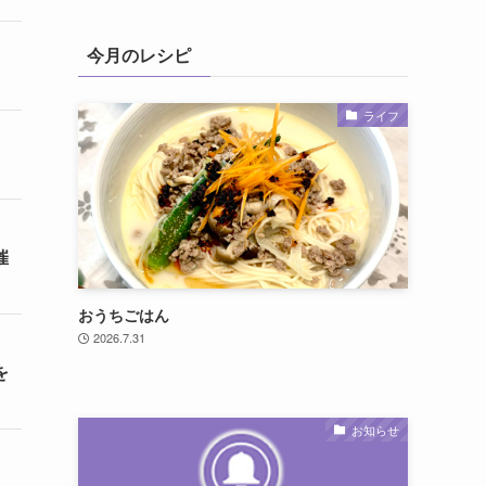
今月のレシピ
ライフ
催
おうちごはん
2026.7.31
を
お知らせ