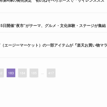
ぐるみ第4弾の発売決定 初のねそべりポーズで「サイレンススズ
・5日開催“夜市”がテーマ、グルメ・文化体験・ステージが集結
ARKET（エージーマーケット）の一部アイテムが『楽天お買い物マ
82
183
184
185
...
417