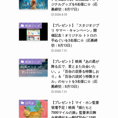
ジナルグッズを6名様に☆（応
募締切：8月17日）
2026.8.05
【プレゼント】「スタジオジブ
映画グッズ
リ サマー・キャンペーン」開
催記念！オリジナル トトロの
手ぬぐいを3名様に☆（応募締
切：8月13日）
2026.7.31
【プレゼント】映画『あの星が
映画グッズ
降る丘で、君とまた出会いた
い。』「百合の花香る特製しお
り」＆「百合の涙拭う特製タオ
ル」のセットを3名様に☆（応
募締切：8月13日）
2026.7.31
【プレゼント】マイ・ホン監督
試写会
登壇予定！映画『猫たちと
7000マイルの旅』監督来日舞
台挨拶付き一般試写会に15組