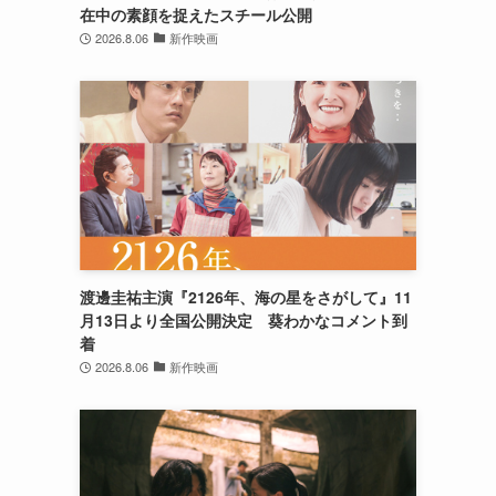
在中の素顔を捉えたスチール公開
2026.8.06
新作映画
渡邊圭祐主演『2126年、海の星をさがして』11
月13日より全国公開決定 葵わかなコメント到
着
2026.8.06
新作映画