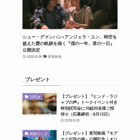
シュー・グァンハン×アンジェラ・ユン、時空を
超えた愛の軌跡を描く『僕の一年、君の一日』
公開決定
2026.8.06
香港映画
プレゼント
【プレゼント】『ヒンド・ラジ
試写会
ャブの声』トークイベント付き
特別試写会に10組20名様ご招
待☆（応募締切：8月12日）
2026.8.05
【プレゼント】実写映画『モア
映画グッズ
ナと伝説の海』公開記念！オリ