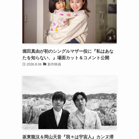
堀田真由が初のシングルマザー役に『私はあな
たを知らない、』場面カット＆コメント公開
2026.8.06
新作映画
坂東龍汰＆岡山天音『我々は宇宙人』カンヌ滞