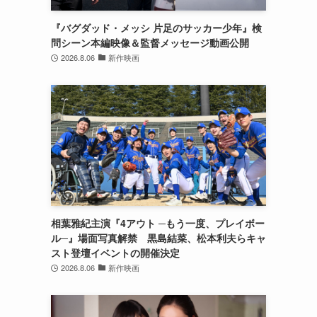
『バグダッド・メッシ 片足のサッカー少年』検
問シーン本編映像＆監督メッセージ動画公開
2026.8.06
新作映画
相葉雅紀主演『4アウト ─もう一度、プレイボー
ル─』場面写真解禁 黒島結菜、松本利夫らキャ
スト登壇イベントの開催決定
2026.8.06
新作映画