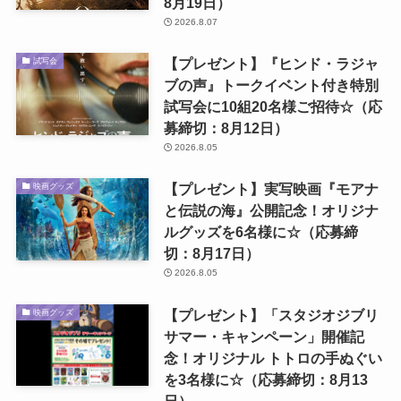
8月19日）
2026.8.07
【プレゼント】『ヒンド・ラジャ
試写会
ブの声』トークイベント付き特別
試写会に10組20名様ご招待☆（応
募締切：8月12日）
2026.8.05
【プレゼント】実写映画『モアナ
映画グッズ
と伝説の海』公開記念！オリジナ
ルグッズを6名様に☆（応募締
切：8月17日）
2026.8.05
【プレゼント】「スタジオジブリ
映画グッズ
サマー・キャンペーン」開催記
念！オリジナル トトロの手ぬぐい
を3名様に☆（応募締切：8月13
日）