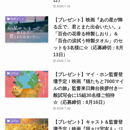
2026.7.31
【プレゼント】映画『あの星が降
映画グッズ
る丘で、君とまた出会いたい。』
「百合の花香る特製しおり」＆
「百合の涙拭う特製タオル」のセ
ットを3名様に☆（応募締切：8月
13日）
2026.7.31
【プレゼント】マイ・ホン監督登
試写会
壇予定！映画『猫たちと7000マイ
ルの旅』監督来日舞台挨拶付き一
般試写会に15組30名様ご招待
☆（応募締切：8月16日）
2026.7.30
【プレゼント】キャスト＆監督登
試写会
壇予定！映画『我々は宇宙人』ジ