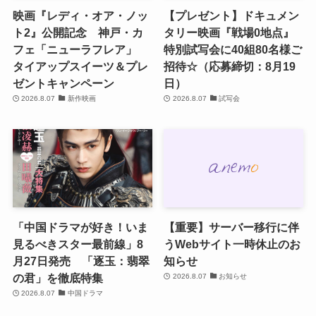
映画『レディ・オア・ノッ
【プレゼント】ドキュメン
ト2』公開記念 神戸・カ
タリー映画『戦場0地点』
フェ「ニューラフレア」
特別試写会に40組80名様ご
タイアップスイーツ＆プレ
招待☆（応募締切：8月19
ゼントキャンペーン
日）
2026.8.07
新作映画
2026.8.07
試写会
「中国ドラマが好き！いま
【重要】サーバー移行に伴
見るべきスター最前線」8
うWebサイト一時休止のお
月27日発売 「逐玉：翡翠
知らせ
の君」を徹底特集
2026.8.07
お知らせ
2026.8.07
中国ドラマ