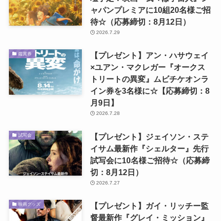
ャパンプレミアに10組20名様ご招
待☆（応募締切：8月12日）
2026.7.29
【プレゼント】アン・ハサウェイ
鑑賞券
×ユアン・マクレガー『オークス
トリートの異変』ムビチケオンラ
イン券を3名様に☆【応募締切：8
月9日】
2026.7.28
【プレゼント】ジェイソン・ステ
試写会
イサム最新作『シェルター』先行
試写会に10名様ご招待☆（応募締
切：8月12日）
2026.7.27
【プレゼント】ガイ・リッチー監
映画グッズ
督最新作『グレイ・ミッション』