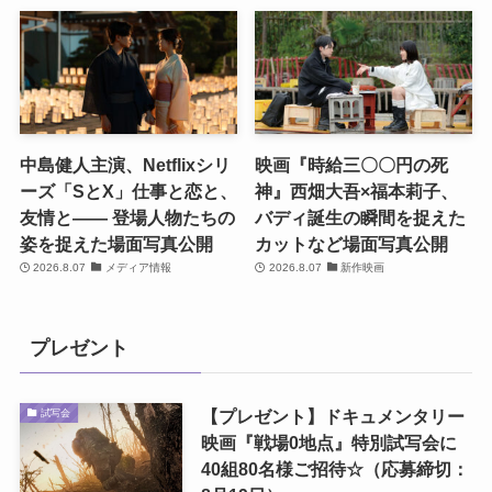
中島健人主演、Netflixシリ
映画『時給三〇〇円の死
ーズ「SとX」仕事と恋と、
神』西畑大吾×福本莉子、
友情と―― 登場人物たちの
バディ誕生の瞬間を捉えた
姿を捉えた場面写真公開
カットなど場面写真公開
2026.8.07
メディア情報
2026.8.07
新作映画
プレゼント
【プレゼント】ドキュメンタリー
試写会
映画『戦場0地点』特別試写会に
40組80名様ご招待☆（応募締切：