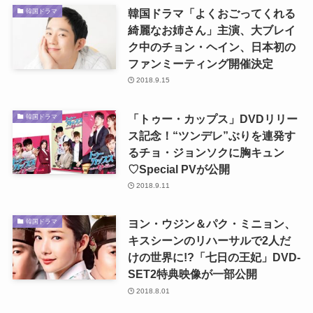
韓国ドラマ「よくおごってくれる
韓国ドラマ
綺麗なお姉さん」主演、大ブレイ
ク中のチョン・ヘイン、日本初の
ファンミーティング開催決定
2018.9.15
「トゥー・カップス」DVDリリー
韓国ドラマ
ス記念！“ツンデレ”ぶりを連発す
るチョ・ジョンソクに胸キュン
♡Special PVが公開
2018.9.11
ヨン・ウジン＆パク・ミニョン、
韓国ドラマ
キスシーンのリハーサルで2人だ
けの世界に!?「七日の王妃」DVD-
SET2特典映像が一部公開
2018.8.01