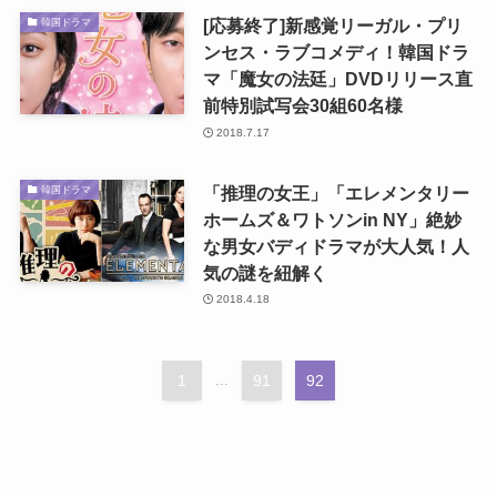
[応募終了]新感覚リーガル・プリ
韓国ドラマ
ンセス・ラブコメディ！韓国ドラ
マ「魔女の法廷」DVDリリース直
前特別試写会30組60名様
2018.7.17
「推理の女王」「エレメンタリー
韓国ドラマ
ホームズ＆ワトソンin NY」絶妙
な男女バディドラマが大人気！人
気の謎を紐解く
2018.4.18
1
...
91
92