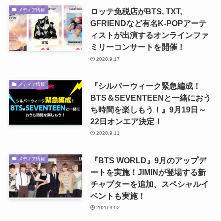
ロッテ免税店がBTS, TXT,
メディア情報
GFRIENDなど有名K-POPアーテ
ィストが出演するオンラインファ
ミリーコンサートを開催！
2020.9.17
『シルバーウィーク緊急編成！
メディア情報
BTS＆SEVENTEENと一緒におう
ち時間を楽しもう！』9月19日～
22日オンエア決定！
2020.9.11
『BTS WORLD』9月のアップデ
メディア情報
ートを実施！JIMINが登場する新
チャプターを追加、スペシャルイ
ベントも実施！
2020.9.02