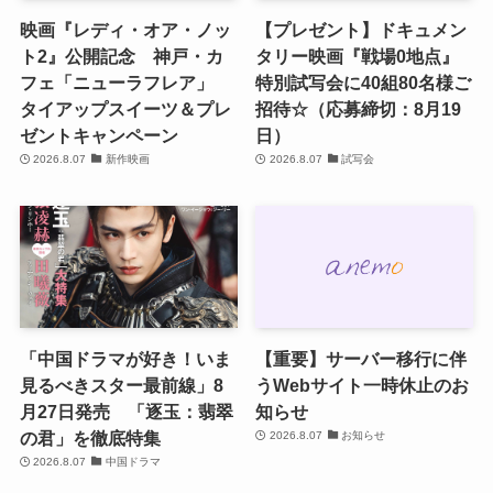
映画『レディ・オア・ノッ
【プレゼント】ドキュメン
ト2』公開記念 神戸・カ
タリー映画『戦場0地点』
フェ「ニューラフレア」
特別試写会に40組80名様ご
タイアップスイーツ＆プレ
招待☆（応募締切：8月19
ゼントキャンペーン
日）
2026.8.07
新作映画
2026.8.07
試写会
「中国ドラマが好き！いま
【重要】サーバー移行に伴
見るべきスター最前線」8
うWebサイト一時休止のお
月27日発売 「逐玉：翡翠
知らせ
の君」を徹底特集
2026.8.07
お知らせ
2026.8.07
中国ドラマ