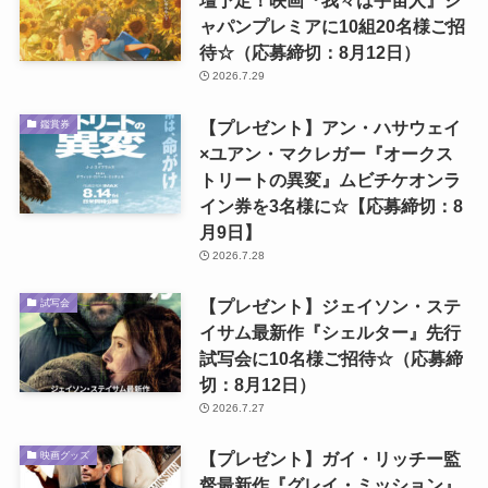
壇予定！映画『我々は宇宙人』ジ
ャパンプレミアに10組20名様ご招
待☆（応募締切：8月12日）
2026.7.29
【プレゼント】アン・ハサウェイ
鑑賞券
×ユアン・マクレガー『オークス
トリートの異変』ムビチケオンラ
イン券を3名様に☆【応募締切：8
月9日】
2026.7.28
【プレゼント】ジェイソン・ステ
試写会
イサム最新作『シェルター』先行
試写会に10名様ご招待☆（応募締
切：8月12日）
2026.7.27
【プレゼント】ガイ・リッチー監
映画グッズ
督最新作『グレイ・ミッション』