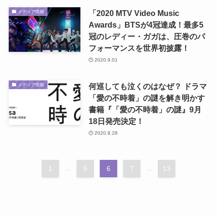
「2020 MTV Video Music
メディア情報
Awards」BTSが4冠達成！最多5
冠のレディー・ガガは、圧巻のパ
フォーマンスを世界初披露！
2020.9.01
何巡しても泣くのはなぜ？ ドラマ
メディア情報
「愛の不時着」の謎を解き明かす
書籍『「愛の不時着」の謎』9月
18日発売決定！
2020.8.28
1
...
5
6
7
...
13