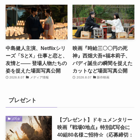
中島健人主演、Netflixシリ
映画『時給三〇〇円の死
ーズ「SとX」仕事と恋と、
神』西畑大吾×福本莉子、
友情と―― 登場人物たちの
バディ誕生の瞬間を捉えた
姿を捉えた場面写真公開
カットなど場面写真公開
2026.8.07
メディア情報
2026.8.07
新作映画
プレゼント
【プレゼント】ドキュメンタリー
試写会
映画『戦場0地点』特別試写会に
40組80名様ご招待☆（応募締切：