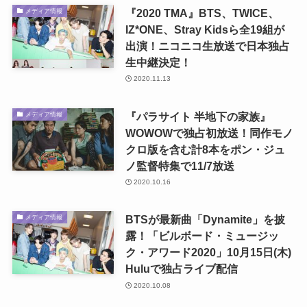
『2020 TMA』BTS、TWICE、
メディア情報
IZ*ONE、Stray Kidsら全19組が
出演！ニコニコ生放送で日本独占
生中継決定！
2020.11.13
『パラサイト 半地下の家族』
メディア情報
WOWOWで独占初放送！同作モノ
クロ版を含む計8本をポン・ジュ
ノ監督特集で11/7放送
2020.10.16
BTSが最新曲「Dynamite」を披
メディア情報
露！「ビルボード・ミュージッ
ク・アワード2020」10月15日(木)
Huluで独占ライブ配信
2020.10.08