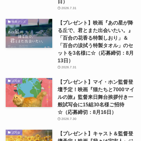
日）
2026.7.31
【プレゼント】映画『あの星が降
映画グッズ
る丘で、君とまた出会いたい。』
「百合の花香る特製しおり」＆
「百合の涙拭う特製タオル」のセ
ットを3名様に☆（応募締切：8月
13日）
2026.7.31
【プレゼント】マイ・ホン監督登
試写会
壇予定！映画『猫たちと7000マイ
ルの旅』監督来日舞台挨拶付き一
般試写会に15組30名様ご招待
☆（応募締切：8月16日）
2026.7.30
【プレゼント】キャスト＆監督登
試写会