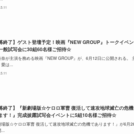
.5.11
募終了】ゲスト登壇予定！映画『NEW GROUP』トークイベン
一般試写会に30組60名様ご招待☆
奈が主演を務める映画『NEW GROUP』が、6月12日に公開される。 
愛は...
.5.11
募終了】『新劇場版☆ケロロ軍曹 復活して速攻地球滅亡の危機
ます！』完成披露試写会イベントに5組10名様ご招待☆
劇場版☆ケロロ軍曹 復活して速攻地球滅亡の危機であります！』が6月2
..