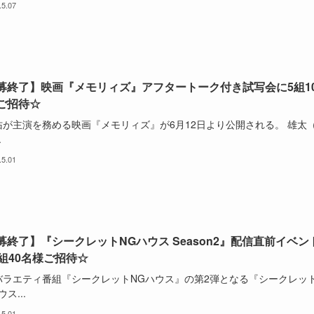
.5.07
募終了】映画『メモリィズ』アフタートーク付き試写会に5組1
ご招待☆
佑が主演を務める映画『メモリィズ』が6月12日より公開される。 雄太
.
.5.01
募終了】『シークレットNGハウス Season2』配信直前イベン
0組40名様ご招待☆
バラエティ番組『シークレットNGハウス』の第2弾となる『シークレッ
ス...
.5.01