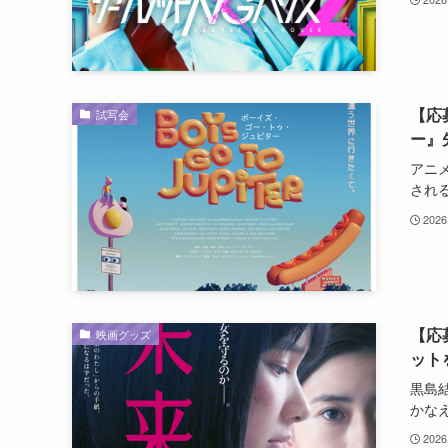
【応
試写会
ー』
アニ
される.
2026
【応
映画グッズ
ット
黒島
かなえ.
2026