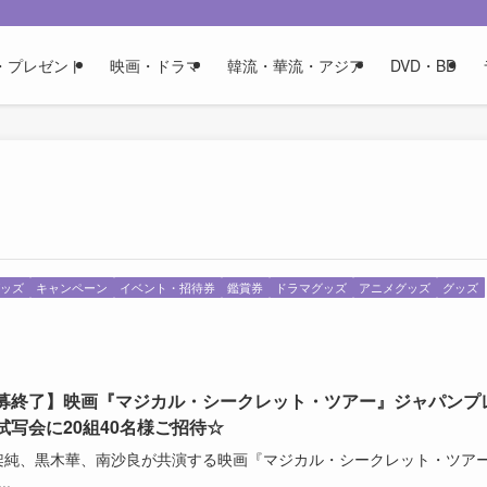
・プレゼント
映画・ドラマ
韓流・華流・アジア
DVD・BD
ッズ
キャンペーン
イベント・招待券
鑑賞券
ドラマグッズ
アニメグッズ
グッズ
募終了】映画『マジカル・シークレット・ツアー』ジャパンプ
試写会に20組40名様ご招待☆
架純、黒木華、南沙良が共演する映画『マジカル・シークレット・ツア
..