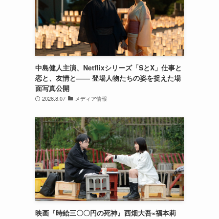
中島健人主演、Netflixシリーズ「SとX」仕事と
恋と、友情と―― 登場人物たちの姿を捉えた場
面写真公開
2026.8.07
メディア情報
映画『時給三〇〇円の死神』西畑大吾×福本莉