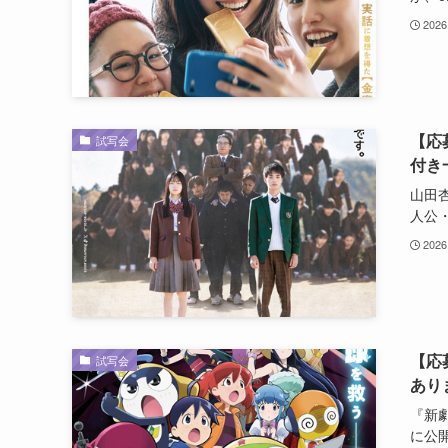
2026
【応
試写会
付き
山田杏
人公・
2026
【応
試写会
あり
『新
に公開.