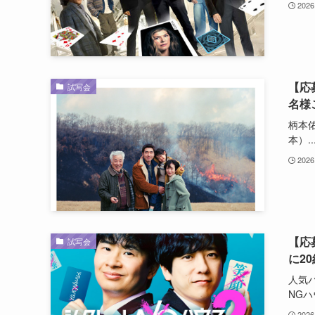
2026
【応
試写会
名様
柄本
本）..
2026
【応
試写会
に2
人気
NGハウ
2026