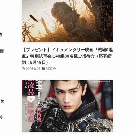
タ
【プレゼント】ドキュメンタリー映画『戦場0地
公開
点』特別試写会に40組80名様ご招待☆（応募締
切：8月19日）
2026.8.07
試写会
セ
湊