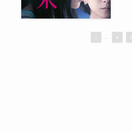
1
...
4