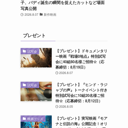
子、バディ誕生の瞬間を捉えたカットなど場面
写真公開
2026.8.07
新作映画
プレゼント
【プレゼント】ドキュメンタリ
試写会
ー映画『戦場0地点』特別試写
会に40組80名様ご招待☆（応
募締切：8月19日）
2026.8.07
【プレゼント】『ヒンド・ラジ
試写会
ャブの声』トークイベント付き
特別試写会に10組20名様ご招
待☆（応募締切：8月12日）
2026.8.05
【プレゼント】実写映画『モア
映画グッズ
ナと伝説の海』公開記念！オリ