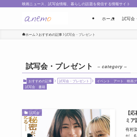
映画ニュース、試写会情報、暮らしの話題を発信する情報サイト
ホーム
試写会
ホーム
おすすめの記事
試写会・プレゼント
試写会・プレゼント
– category –
おすすめの記事
試写会・プレゼント
イベント
アート
映画グ
試写会
書籍
【応
試写会
ミア
有村
が、6.