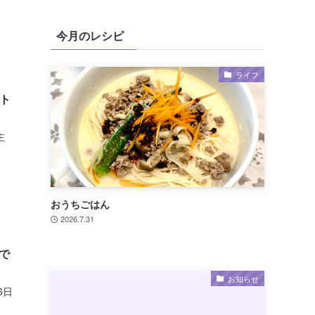
今月のレシピ
ライフ
ト
主
おうちごはん
2026.7.31
で
お知らせ
6日