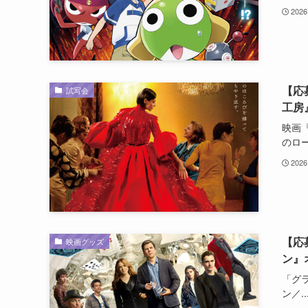
2026
【応
試写会
工房
映画『
のロー.
2026
【応
映画グッズ
ン』
「グ
ン／..