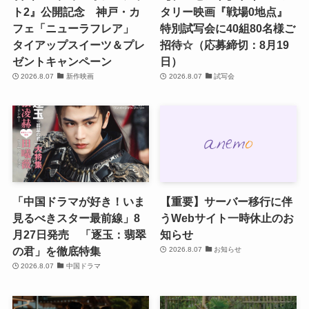
ト2』公開記念 神戸・カ
タリー映画『戦場0地点』
フェ「ニューラフレア」
特別試写会に40組80名様ご
タイアップスイーツ＆プレ
招待☆（応募締切：8月19
ゼントキャンペーン
日）
2026.8.07
新作映画
2026.8.07
試写会
「中国ドラマが好き！いま
【重要】サーバー移行に伴
見るべきスター最前線」8
うWebサイト一時休止のお
月27日発売 「逐玉：翡翠
知らせ
の君」を徹底特集
2026.8.07
お知らせ
2026.8.07
中国ドラマ