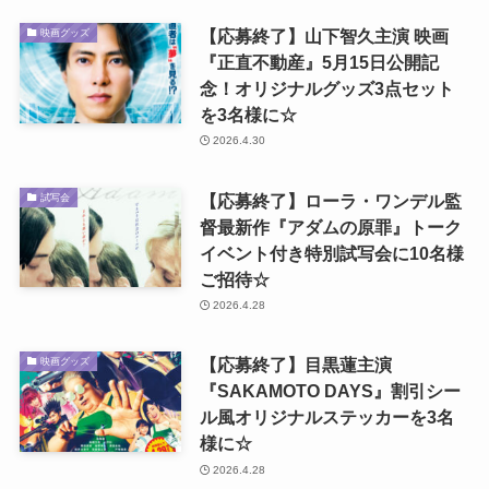
【応募終了】山下智久主演 映画
映画グッズ
『正直不動産』5月15日公開記
念！オリジナルグッズ3点セット
を3名様に☆
2026.4.30
【応募終了】ローラ・ワンデル監
試写会
督最新作『アダムの原罪』トーク
イベント付き特別試写会に10名様
ご招待☆
2026.4.28
【応募終了】目黒蓮主演
映画グッズ
『SAKAMOTO DAYS』割引シー
ル風オリジナルステッカーを3名
様に☆
2026.4.28