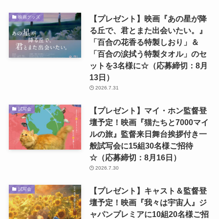
【プレゼント】映画『あの星が降
映画グッズ
る丘で、君とまた出会いたい。』
「百合の花香る特製しおり」＆
「百合の涙拭う特製タオル」のセ
ットを3名様に☆（応募締切：8月
13日）
2026.7.31
【プレゼント】マイ・ホン監督登
試写会
壇予定！映画『猫たちと7000マイ
ルの旅』監督来日舞台挨拶付き一
般試写会に15組30名様ご招待
☆（応募締切：8月16日）
2026.7.30
【プレゼント】キャスト＆監督登
試写会
壇予定！映画『我々は宇宙人』ジ
ャパンプレミアに10組20名様ご招