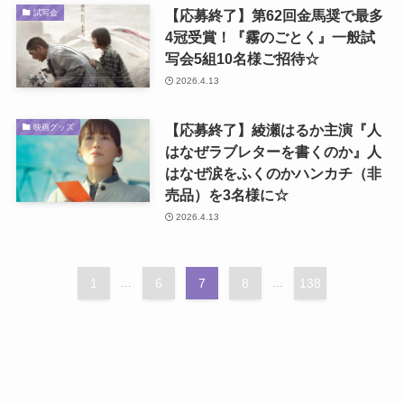
【応募終了】第62回金馬奨で最多
試写会
4冠受賞！『霧のごとく』一般試
写会5組10名様ご招待☆
2026.4.13
【応募終了】綾瀬はるか主演『人
映画グッズ
はなぜラブレターを書くのか』人
はなぜ涙をふくのかハンカチ（非
売品）を3名様に☆
2026.4.13
1
...
6
7
8
...
138