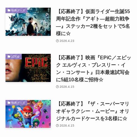
【応募終了】仮面ライダー生誕55
映画グッズ
周年記念作『アギト―超能力戦争
―』ステッカー2種をセットで5名
様に☆
2026.4.23
【応募終了】映画『EPiC／エピッ
試写会
ク エルヴィス・プレスリー・イ
ン・コンサート』日本最速試写会
に5組10名様ご招待☆
2026.4.15
【応募終了】『ザ・スーパーマリ
映画グッズ
オギャラクシー・ムービー』オリ
ジナルカードケースを3名様に☆
2026.4.15