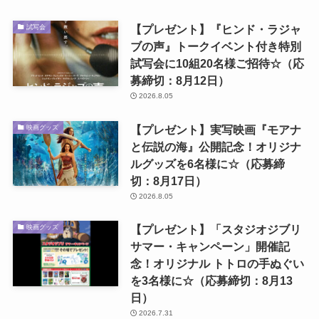
【プレゼント】『ヒンド・ラジャ
試写会
ブの声』トークイベント付き特別
試写会に10組20名様ご招待☆（応
募締切：8月12日）
2026.8.05
【プレゼント】実写映画『モアナ
映画グッズ
と伝説の海』公開記念！オリジナ
ルグッズを6名様に☆（応募締
切：8月17日）
2026.8.05
【プレゼント】「スタジオジブリ
映画グッズ
サマー・キャンペーン」開催記
念！オリジナル トトロの手ぬぐい
を3名様に☆（応募締切：8月13
日）
2026.7.31