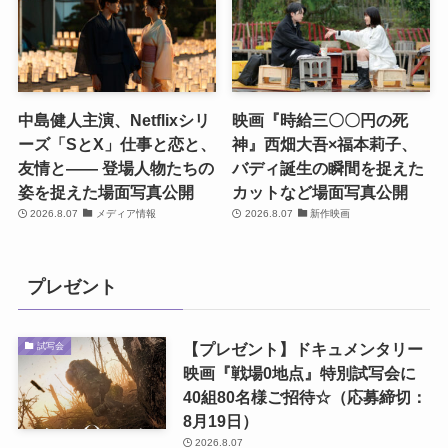
中島健人主演、Netflixシリ
映画『時給三〇〇円の死
ーズ「SとX」仕事と恋と、
神』西畑大吾×福本莉子、
友情と―― 登場人物たちの
バディ誕生の瞬間を捉えた
姿を捉えた場面写真公開
カットなど場面写真公開
2026.8.07
メディア情報
2026.8.07
新作映画
プレゼント
【プレゼント】ドキュメンタリー
試写会
映画『戦場0地点』特別試写会に
40組80名様ご招待☆（応募締切：
8月19日）
2026.8.07