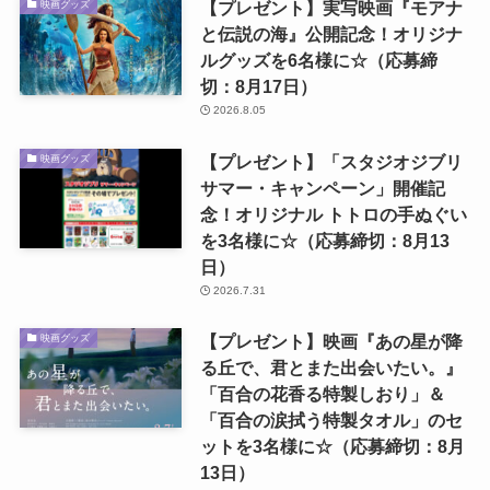
【プレゼント】実写映画『モアナ
映画グッズ
と伝説の海』公開記念！オリジナ
ルグッズを6名様に☆（応募締
切：8月17日）
2026.8.05
【プレゼント】「スタジオジブリ
映画グッズ
サマー・キャンペーン」開催記
念！オリジナル トトロの手ぬぐい
を3名様に☆（応募締切：8月13
日）
2026.7.31
【プレゼント】映画『あの星が降
映画グッズ
る丘で、君とまた出会いたい。』
「百合の花香る特製しおり」＆
「百合の涙拭う特製タオル」のセ
ットを3名様に☆（応募締切：8月
13日）