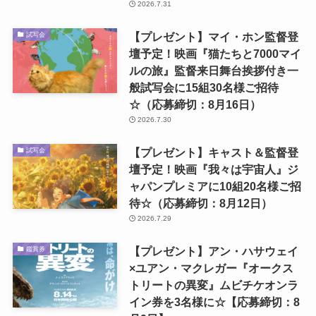
2026.7.31
【プレゼント】マイ・ホン監督登
試写会
壇予定！映画『猫たちと7000マイ
ルの旅』監督来日舞台挨拶付き一
般試写会に15組30名様ご招待
☆（応募締切：8月16日）
2026.7.30
【プレゼント】キャスト＆監督登
試写会
壇予定！映画『我々は宇宙人』ジ
ャパンプレミアに10組20名様ご招
待☆（応募締切：8月12日）
2026.7.29
【プレゼント】アン・ハサウェイ
鑑賞券
×ユアン・マクレガー『オークス
トリートの異変』ムビチケオンラ
イン券を3名様に☆【応募締切：8