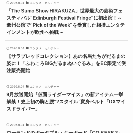
2026.8.04
エンタメ・カルチャー
「The Sumo Show HIRAKUZA」世界最大の芸術フェ
スティバル“Edinburgh Festival Fringe”に初出演！～
豪州公演で“Pick of the Week”を受賞した相撲エンタテ
インメントが欧州へ挑戦～
2026.8.04
エンタメ・カルチャー
【サラブレッドコレクション】あの名馬たちがだるまの
姿に！「ふわころBIGだるまぬいぐるみ」をEC限定で受
注販売開始
2026.8.04
エンタメ・カルチャー
9月放送開始『仮面ライダーマイス』の新アイテム一挙
解禁！史上初の胸と腰“2スタイル”変身ベルト「DXマイ
スドライバー」
2026.8.04
エンタメ・カルチャー
ローランドのポータブル・キーボード「GO:KEYS 3」