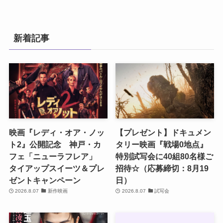
新着記事
映画『レディ・オア・ノッ
【プレゼント】ドキュメン
ト2』公開記念 神戸・カ
タリー映画『戦場0地点』
フェ「ニューラフレア」
特別試写会に40組80名様ご
タイアップスイーツ＆プレ
招待☆（応募締切：8月19
ゼントキャンペーン
日）
2026.8.07
新作映画
2026.8.07
試写会