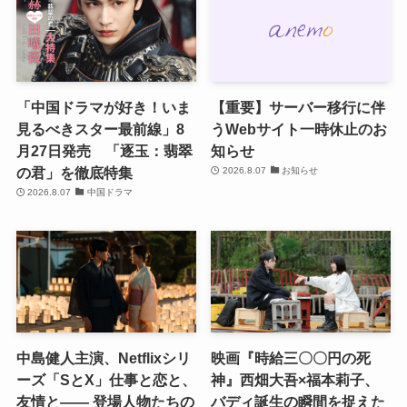
「中国ドラマが好き！いま
【重要】サーバー移行に伴
見るべきスター最前線」8
うWebサイト一時休止のお
月27日発売 「逐玉：翡翠
知らせ
の君」を徹底特集
2026.8.07
お知らせ
2026.8.07
中国ドラマ
中島健人主演、Netflixシリ
映画『時給三〇〇円の死
ーズ「SとX」仕事と恋と、
神』西畑大吾×福本莉子、
友情と―― 登場人物たちの
バディ誕生の瞬間を捉えた