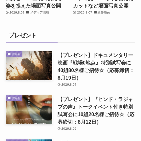
姿を捉えた場面写真公開
カットなど場面写真公開
2026.8.07
メディア情報
2026.8.07
新作映画
プレゼント
【プレゼント】ドキュメンタリー
試写会
映画『戦場0地点』特別試写会に
40組80名様ご招待☆（応募締切：
8月19日）
2026.8.07
【プレゼント】『ヒンド・ラジャ
試写会
ブの声』トークイベント付き特別
試写会に10組20名様ご招待☆（応
募締切：8月12日）
2026.8.05