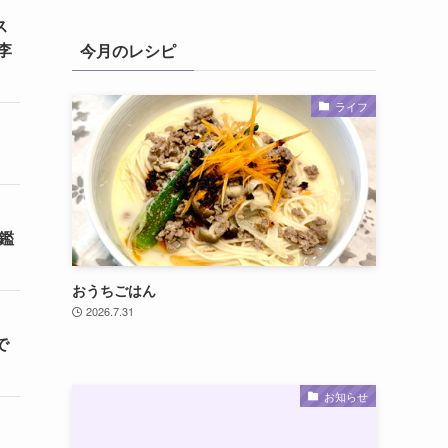
ス
李
今月のレシピ
ライフ
鑑
おうちごはん
2026.7.31
で
お知らせ