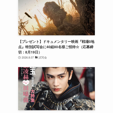
【プレゼント】ドキュメンタリー映画『戦場0地
点』特別試写会に40組80名様ご招待☆（応募締
切：8月19日）
2026.8.07
試写会