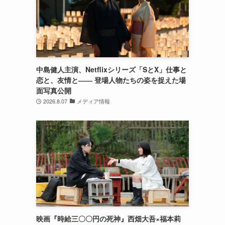
中島健人主演、Netflixシリーズ「SとX」仕事と
恋と、友情と―― 登場人物たちの姿を捉えた場
面写真公開
2026.8.07
メディア情報
映画『時給三〇〇円の死神』西畑大吾×福本莉