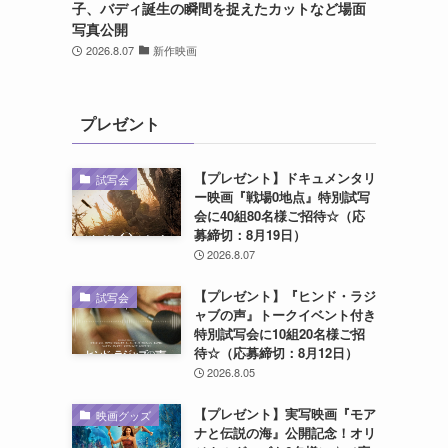
子、バディ誕生の瞬間を捉えたカットなど場面
写真公開
2026.8.07
新作映画
プレゼント
【プレゼント】ドキュメンタリ
試写会
ー映画『戦場0地点』特別試写
会に40組80名様ご招待☆（応
募締切：8月19日）
2026.8.07
【プレゼント】『ヒンド・ラジ
試写会
ャブの声』トークイベント付き
特別試写会に10組20名様ご招
待☆（応募締切：8月12日）
2026.8.05
【プレゼント】実写映画『モア
映画グッズ
ナと伝説の海』公開記念！オリ