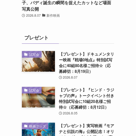
子、バディ誕生の瞬間を捉えたカットなど場面
写真公開
2026.8.07
新作映画
プレゼント
【プレゼント】ドキュメンタリ
試写会
ー映画『戦場0地点』特別試写
会に40組80名様ご招待☆（応
募締切：8月19日）
2026.8.07
【プレゼント】『ヒンド・ラジ
試写会
ャブの声』トークイベント付き
特別試写会に10組20名様ご招
待☆（応募締切：8月12日）
2026.8.05
【プレゼント】実写映画『モア
映画グッズ
ナと伝説の海』公開記念！オリ