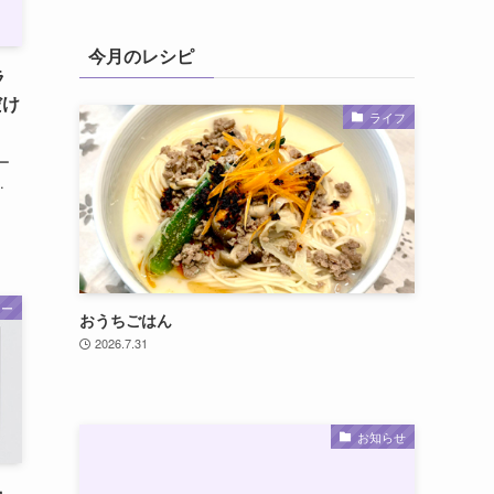
今月のレシピ
ラ
だけ
ライフ
ー
.
ャー
おうちごはん
2026.7.31
お知らせ
ョ