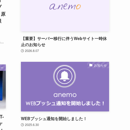
ブ
」原
限
田
【重要】サーバー移行に伴うWebサイト一時休
..
止のお知らせ
2026.8.07
お知らせ
ャー
T-
WEBプッシュ通知を開始しました！
ケ
2025.6.30