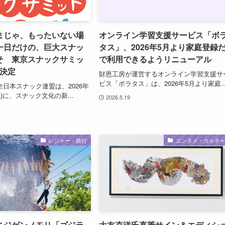
まじゃ、もったいない場
オンライン学習支援サービス「ボ
一日だけの、巨大スナッ
タス」、2026年5月より家庭登録
そ 東京スナックサミッ
で利用できるようリニューアル
催決定
財恩工房が運営するオンライン学習支援サ
ビス「ボラタス」は、2026年5月より家庭..
全日本スナック連盟は、2026年
祝)に、スナック文化の新...
2026.5.19
レジャー・旅行
エンタメ・カルチ
ニジゲンノモリ「ゴジラ
大友克洋氏直筆サイン＆エディシ