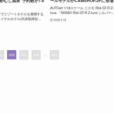
砂むし温泉”予約数が1.8
ールモデルがCAMSHOP.JPに登
AUTOart 1/18スケール ニスモ R34 GT-R Z-
tune 「NISMO R34 GT-R Z-tune シルバー..
市でリゾートホテルを展開する
イヤルホテル(代表取締役...
2026.5.19
05
306
307
308
...
942