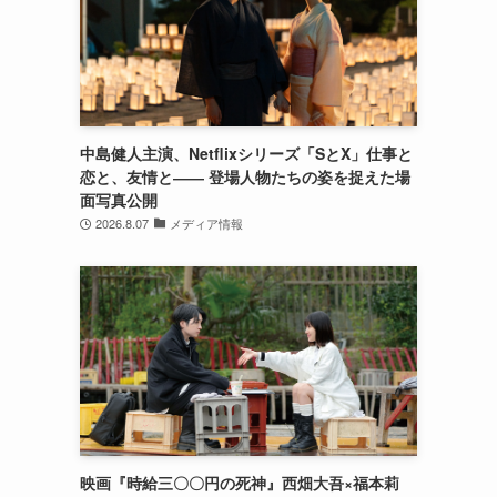
中島健人主演、Netflixシリーズ「SとX」仕事と
恋と、友情と―― 登場人物たちの姿を捉えた場
面写真公開
2026.8.07
メディア情報
映画『時給三〇〇円の死神』西畑大吾×福本莉