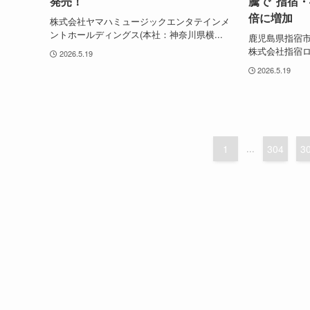
発売！
騰で“指宿・
倍に増加
株式会社ヤマハミュージックエンタテインメ
ントホールディングス(本社：神奈川県横...
鹿児島県指宿
株式会社指宿ロ
2026.5.19
2026.5.19
1
...
304
3