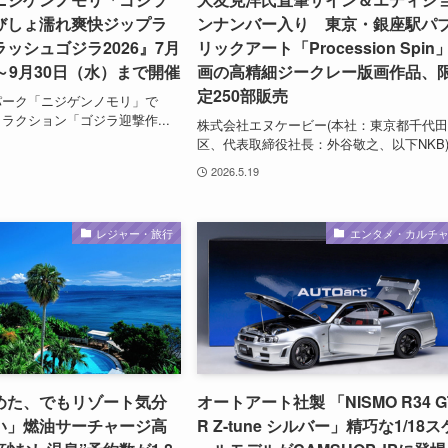
びしょ濡れ爽快ジップラ
ンナンバー入り 東京・銀座駅パ
ッシュゴジラ2026』7月
リックアート「Procession Spin
～9月30日（水）まで開催
画の高精細ジークレー版画作品、
定250部販売
パーク「ニジゲンノモリ」で
ラクション「ゴジラ迎撃作...
株式会社エヌケービー(本社：東京都千代
区、代表取締役社長：外谷敬之、以下NKB).
2026.5.19
レジャー・旅行
エンタメ・カルチ
めた、でもリゾート気分
オートアート社製 「NISMO R34 G
い」燃油サーチャージ高
R Z-tune シルバー」精巧な1/18ス