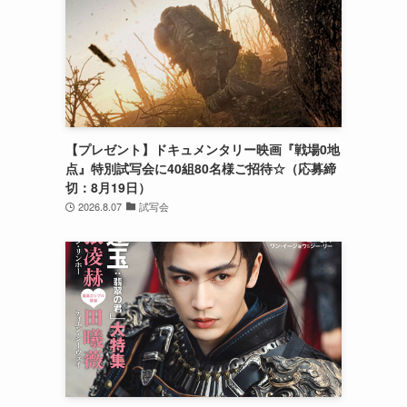
【プレゼント】ドキュメンタリー映画『戦場0地
点』特別試写会に40組80名様ご招待☆（応募締
切：8月19日）
2026.8.07
試写会