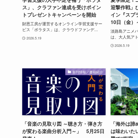
ス」、クラファン達成を受けポイン
迎撃作戦」
トプレゼントキャンペーンを開始
イン『スプラ
10日（金）
財恩工房が運営するオンライン学習支援サー
ビス「ボラタス」は、クラウドファンデ...
淡路島アニメ
は、大人気アト
2026.5.19
2026.5.19
新刊情報／書籍紹介
「音楽の見取り図 ～聴き方・弾き方
「海外は諦
が変わる楽曲分析入門～」 5月25日
は味わいた