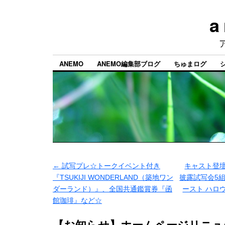
a
ANEMO
ANEMO編集部ブログ
ちゅまログ
←
試写プレ☆トークイベント付き
キャスト登
『TSUKIJI WONDERLAND（築地ワン
披露試写会5
ダーランド）』、全国共通鑑賞券『函
ースト ハロ
館珈琲』など☆
【お知らせ】ホームページリニュ