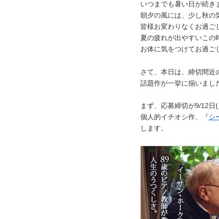
いつまでも暑い日が続き
朝夕の風には、少し秋の
皆様お変わりなくお過ご
夏の疲れが出やすいこの
お体に気をつけてお過ご
さて、本日は、締切間近
話題作が一挙に揃いまし
まず、応募締切が9/12日
個人的イチオシ作、『
シ
します。