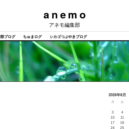
a n e m o
アネモ編集部
集部ブログ
ちゅまログ
シカゴつぶやきブログ
2026年8月
月
火
3
4
10
11
17
18
24
25