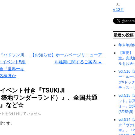
31
« 12月
最近の投稿
年末年始
【重要】『
『ハドソン川
【お知らせ】ホームページリニューア
室』完成
トイベント5組
ル延期に関するご案内
→
ルをお送
写会『世界一キ
vol.51
0名様ほか
ー・ルー
ブ×ドッ
ベント付き『TSUKIJI
ティス・
ND（築地ワンダーランド）』、全国共通
vol.51
ット』試
』など☆
ミー』試
(3/2締切)
ントを受け付けていません
vol.51
部です。
☆『ヴァ
主』、『