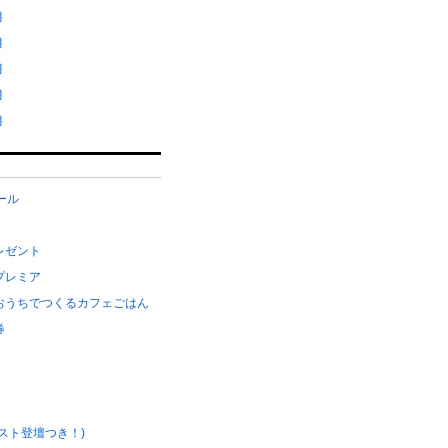
月
月
月
月
月
メール
レゼント
プレミア
おうちでつくるカフェごはん
券
スト登壇つき！)