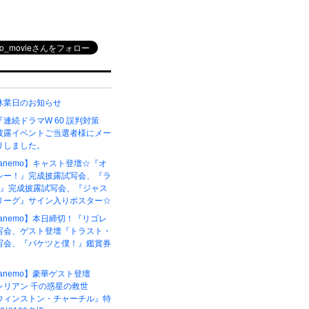
休業日のお知らせ
連続ドラマW 60 誤判対策
披露イベントご当選者様にメー
りしました。
6【anemo】キャスト登壇☆『オ
シー！』完成披露試写会、『ラ
ク』完成披露試写会、『ジャス
リーグ』サイン入りポスター☆
5【anemo】本日締切！『リゴレ
写会、ゲスト登壇『トラスト・
写会、『バケツと僕！』鑑賞券
4【anemo】豪華ゲスト登壇
レリアン 千の惑星の救世
ウィンストン・チャーチル』特