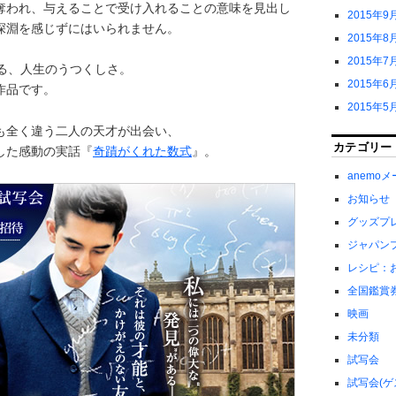
奪われ、与えることで受け入れることの意味を見出し
2015年9
深淵を感じずにはいられません。
2015年8
2015年7
える、人生のうつくしさ。
2015年6
作品です。
2015年5
も全く違う二人の天才が出会い、
カテゴリー
した感動の実話『
奇蹟がくれた数式
』。
anemo
お知らせ
グッズプ
ジャパン
レシピ：
全国鑑賞
映画
未分類
試写会
試写会(ゲ