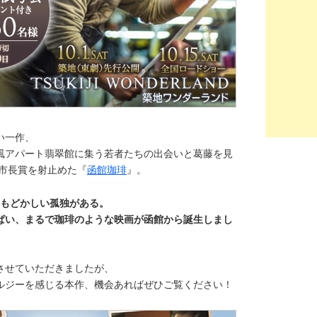
い一作、
風アパート翡翠館に集う若者たちの出会いと葛藤を見
館市長賞を射止めた『
函館珈琲
』。
、もどかしい孤独がある。
ぱい、まるで珈琲のような映画が函館から誕生しまし
させていただきましたが、
ルジーを感じる本作、機会あればぜひご覧ください！