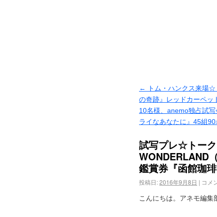
←
トム・ハンクス来場☆
の奇跡』レッドカーペッ
10名様、anemo独占試
ライなあなたに』45組9
試写プレ☆トークイ
WONDERLA
鑑賞券『函館珈琲
投稿日:
2016年9月8日
|
コメ
こんにちは。アネモ編集