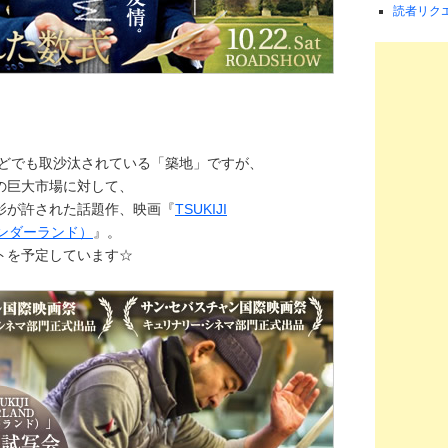
読者リク
などでも取沙汰されている「築地」ですが、
の巨大市場に対して、
影が許された話題作、映画『
TSUKIJI
ワンダーランド）
』。
トを予定しています☆