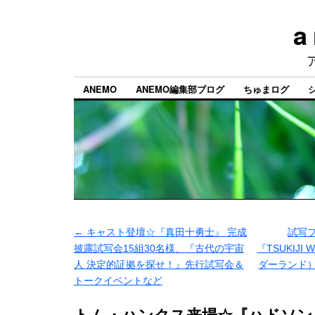
a
ANEMO
ANEMO編集部ブログ
ちゅまログ
←
キャスト登壇☆『真田十勇士』 完成
試写
披露試写会15組30名様、『古代の宇宙
『TSUKIJI
人 決定的証拠を探せ！』先行試写会＆
ダーランド
トークイベントなど
トム・ハンクス来場☆『ハドソン